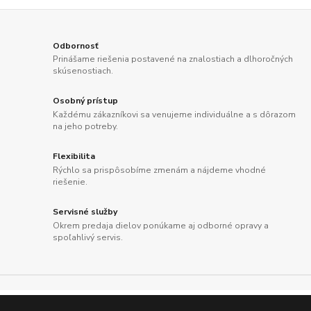
Odbornosť
Prinášame riešenia postavené na znalostiach a dlhoročných
skúsenostiach.
Osobný prístup
Každému zákazníkovi sa venujeme individuálne a s dôrazom
na jeho potreby.
Flexibilita
Rýchlo sa prispôsobíme zmenám a nájdeme vhodné
riešenie.
Servisné služby
Okrem predaja dielov ponúkame aj odborné opravy a
spoľahlivý servis.