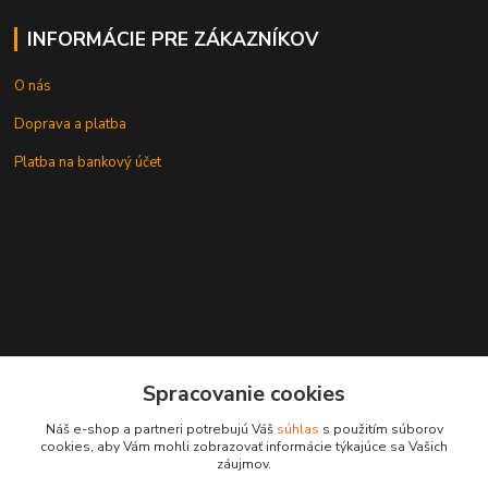
INFORMÁCIE PRE ZÁKAZNÍKOV
O nás
Doprava a platba
Platba na bankový účet
+421 905937744
Spracovanie cookies
leksunsro@gmail.com
Náš e-shop a partneri potrebujú Váš
súhlas
s použitím súborov
cookies, aby Vám mohli zobrazovať informácie týkajúce sa Vašich
záujmov.