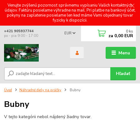
Venujte zvýšenú pozornosť správnemu vypísaniu Vašich kontaktných
údajov. Faktúru posielame výhradne na mail. Pri platbe na bankový účet,
pokyny na zaplatenie posielame len keď máme Vami objednaný tovar
fyzicky k dispozícii.
0
ks
+421 905937744
EUR
za
0,00 EUR
po - pia 9:00 - 17:00
Menu
Hľadať
Úvod
Náhradné diely na práčky
Bubny
Bubny
V tejto kategórii nebol nájdený žiadny tovar.