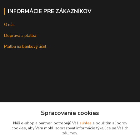
INFORMÁCIE PRE ZÁKAZNÍKOV
O nás
Doprava a platba
Platba na bankový účet
+421 905937744
Spracovanie cookies
leksunsro@gmail.com
Náš e-shop a partneri potrebujú Váš
súhlas
s použitím súborov
cookies, aby Vám mohli zobrazovať informácie týkajúce sa Vašich
záujmov.