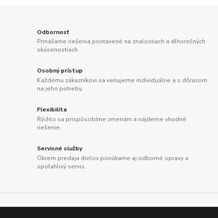
Odbornosť
Prinášame riešenia postavené na znalostiach a dlhoročných
skúsenostiach.
Osobný prístup
Každému zákazníkovi sa venujeme individuálne a s dôrazom
na jeho potreby.
Flexibilita
Rýchlo sa prispôsobíme zmenám a nájdeme vhodné
riešenie.
Servisné služby
Okrem predaja dielov ponúkame aj odborné opravy a
spoľahlivý servis.