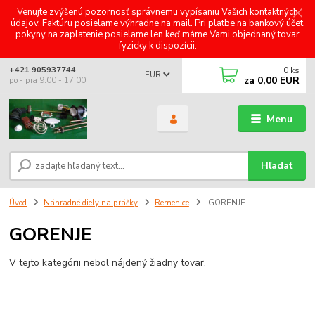
Venujte zvýšenú pozornosť správnemu vypísaniu Vašich kontaktných
údajov. Faktúru posielame výhradne na mail. Pri platbe na bankový účet,
pokyny na zaplatenie posielame len keď máme Vami objednaný tovar
fyzicky k dispozícii.
0
ks
+421 905937744
EUR
za
0,00 EUR
po - pia 9:00 - 17:00
Menu
Hľadať
Úvod
Náhradné diely na práčky
Remenice
GORENJE
GORENJE
V tejto kategórii nebol nájdený žiadny tovar.