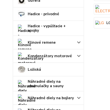
Guferá
Hadice - prívodné
L
Hadice - vypúšťacie +
spojky
Klinové remene
Kondenzátory motorové
Ložiská
Náhradné diely na
akumulačky a sauny
Náhradné diely na bojlery