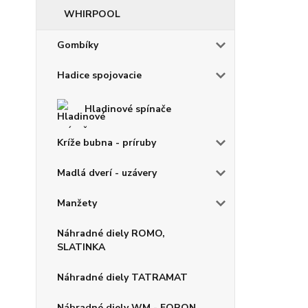
WHIRPOOL
Gombíky
Hadice spojovacie
Hladinové spínače
Kríže bubna - príruby
Madlá dverí - uzávery
Manžety
Náhradné diely ROMO,
SLATINKA
Náhradné diely TATRAMAT
Náhradné diely WM - FORON