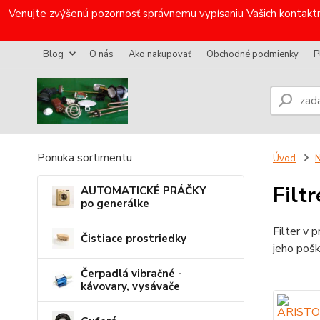
Venujte zvýšenú pozornosť správnemu vypísaniu Vašich kontaktn
Blog
O nás
Ako nakupovať
Obchodné podmienky
P
Ponuka sortimentu
Úvod
N
Filtr
AUTOMATICKÉ PRÁČKY
po generálke
Filter v 
Čistiace prostriedky
jeho pošk
Čerpadlá vibračné -
kávovary, vysávače