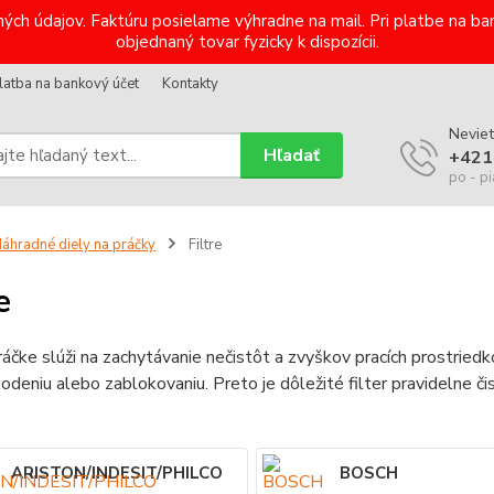
ých údajov. Faktúru posielame výhradne na mail. Pri platbe na 
objednaný tovar fyzicky k dispozícii.
latba na bankový účet
Kontakty
Neviet
Hľadať
+421
po - pi
áhradné diely na práčky
Filtre
e
práčke slúži na zachytávanie nečistôt a zvyškov pracích prostried
odeniu alebo zablokovaniu. Preto je dôležité filter pravidelne č
ARISTON/INDESIT/PHILCO
BOSCH