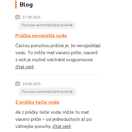
Blog
17.09.2025
Poruchy automatických práčiek
Práčka nevypúšťa vodu
Častou poruchou práčok je, že nevypúšťajú
vodu. To môže mať viacero príčin, viaceré
z nich je možné odstrániť svojpomocne.
čítať celé
16.09.2025
Poruchy automatických práčiek
Z práčky tečie voda
Ak z práčky tečie voda, môže to mať
viacero príčin – od jednoduchých až po
vážnejšie poruchy.
čítať celé