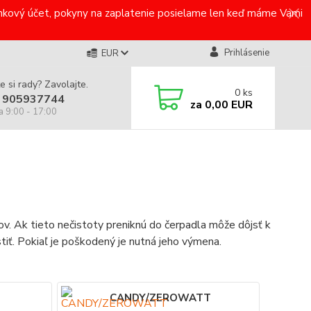
bankový účet, pokyny na zaplatenie posielame len keď máme Vami
Prihlásenie
EUR
e si rady? Zavolajte.
0
ks
 905937744
za
0,00 EUR
a 9:00 - 17:00
kov. Ak tieto nečistoty preniknú do čerpadla môže dôjsť k
istiť. Pokiaľ je poškodený je nutná jeho výmena.
CANDY/ZEROWATT