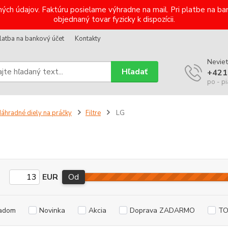
ých údajov. Faktúru posielame výhradne na mail. Pri platbe na 
objednaný tovar fyzicky k dispozícii.
latba na bankový účet
Kontakty
Neviet
Hľadať
+421
po - pi
áhradné diely na práčky
Filtre
LG
EUR
Od
adom
Novinka
Akcia
Doprava ZADARMO
TO