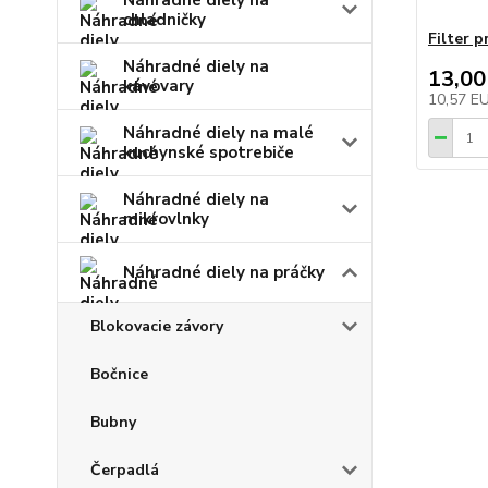
Náhradné diely na
chladničky
Filter p
Náhradné diely na
13,00
kávovary
10,57 E
Náhradné diely na malé
kuchynské spotrebiče
Náhradné diely na
mikrovlnky
Náhradné diely na práčky
Blokovacie závory
Bočnice
Bubny
Čerpadlá