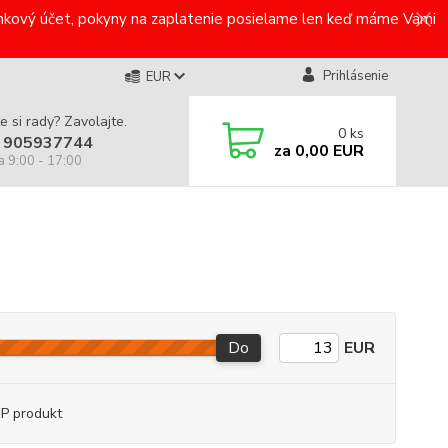
bankový účet, pokyny na zaplatenie posielame len keď máme Vami
Prihlásenie
EUR
e si rady? Zavolajte.
0
ks
 905937744
za
0,00 EUR
a 9:00 - 17:00
Do
EUR
P produkt