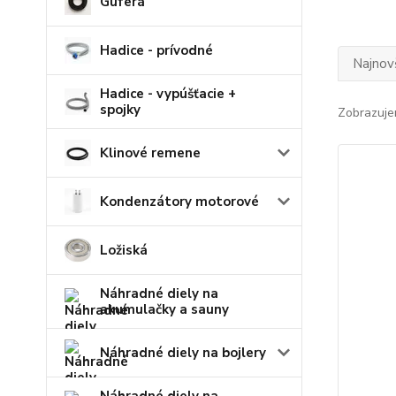
Guferá
Hadice - prívodné
Najnov
Hadice - vypúšťacie +
spojky
Zobrazuje
Klinové remene
Kondenzátory motorové
Ložiská
Náhradné diely na
akumulačky a sauny
Náhradné diely na bojlery