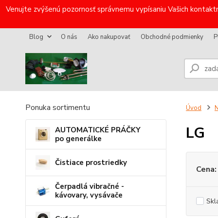
Venujte zvýšenú pozornosť správnemu vypísaniu Vašich kontaktn
Blog
O nás
Ako nakupovať
Obchodné podmienky
P
Ponuka sortimentu
Úvod
N
LG
AUTOMATICKÉ PRÁČKY
po generálke
Čistiace prostriedky
Cena:
Čerpadlá vibračné -
kávovary, vysávače
Skl