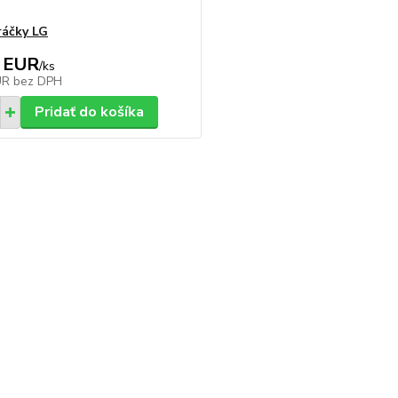
ráčky LG
 EUR
/
ks
UR
bez DPH
Pridať do košíka