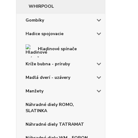
WHIRPOOL
Gombíky
Hadice spojovacie
Hladinové spínače
Kríže bubna - príruby
Madlá dverí - uzávery
Manžety
Náhradné diely ROMO,
SLATINKA
Náhradné diely TATRAMAT
Náhradné diely WM - FORON