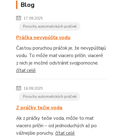
Blog
17.09.2025
Poruchy automatických práčiek
Práčka nevypúšťa vodu
Častou poruchou práčok je, že nevypúšťajú
vodu. To môže mať viacero príčin, viaceré
z nich je možné odstrániť svojpomocne.
čítať celé
16.09.2025
Poruchy automatických práčiek
Z práčky tečie voda
Ak z práčky tečie voda, môže to mať
viacero príčin – od jednoduchých až po
vážnejšie poruchy.
čítať celé