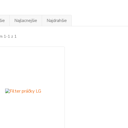
šie
Najlacnejšie
Najdrahšie
m 1-1 z 1