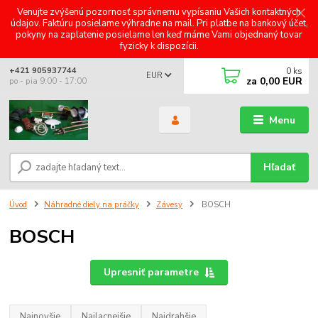
Venujte zvýšenú pozornosť správnemu vypísaniu Vašich kontaktných
údajov. Faktúru posielame výhradne na mail. Pri platbe na bankový účet,
pokyny na zaplatenie posielame len keď máme Vami objednaný tovar
fyzicky k dispozícii.
0
ks
+421 905937744
EUR
za
0,00 EUR
po - pia 9:00 - 17:00
Menu
Hľadať
Úvod
Náhradné diely na práčky
Závesy
BOSCH
BOSCH
Upresniť parametre
Najnovšie
Najlacnejšie
Najdrahšie