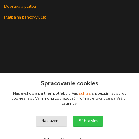
Doprava a platba
Platba na bankový účet
+421 905937744
Spracovanie cookies
leksunsro@gmail.com
Náš e-shop a partneri potrebujú Váš
súhlas
s použitím súborov
cookies, aby Vám mohli zobrazovať informácie týkajúce sa Vašich
záujmov.
Súhlasím
Nastavenia
Upravit sběr cookies.