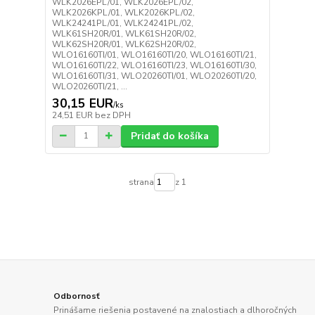
WLK2026EPL/01, WLK2026EPL/02,
WLK2026KPL/01, WLK2026KPL/02,
WLK24241PL/01, WLK24241PL/02,
WLK61SH20R/01, WLK61SH20R/02,
WLK62SH20R/01, WLK62SH20R/02,
WLO16160TI/01, WLO16160TI/20, WLO16160TI/21,
WLO16160TI/22, WLO16160TI/23, WLO16160TI/30,
WLO16160TI/31, WLO20260TI/01, WLO20260TI/20,
WLO20260TI/21, ...
30,15 EUR
/
ks
24,51 EUR
bez DPH
Pridať do košíka
strana
z 1
Odbornosť
Prinášame riešenia postavené na znalostiach a dlhoročných