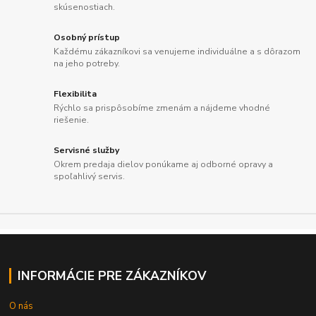
skúsenostiach.
Osobný prístup
Každému zákazníkovi sa venujeme individuálne a s dôrazom
na jeho potreby.
Flexibilita
Rýchlo sa prispôsobíme zmenám a nájdeme vhodné
riešenie.
Servisné služby
Okrem predaja dielov ponúkame aj odborné opravy a
spoľahlivý servis.
INFORMÁCIE PRE ZÁKAZNÍKOV
O nás