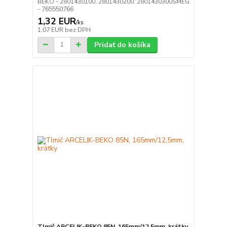
BEKO - 2801430100, 2801430200, 2801430300SMEG
- 765550766
1,32 EUR
/
ks
1,07 EUR
bez DPH
Pridať do košíka
Tlmič ARCELIK-BEKO 85N, 165mm/12,5mm, krátky