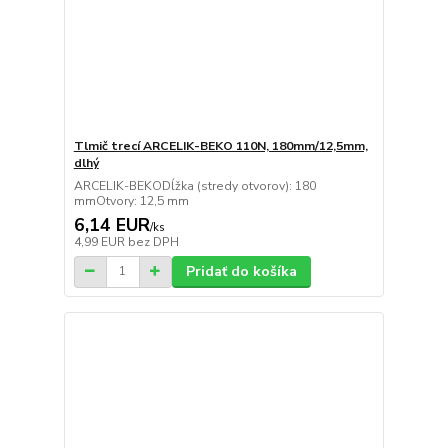
Tlmič trecí ARCELIK-BEKO 110N, 180mm/12,5mm,
dlhý
ARCELIK-BEKODĺžka (stredy otvorov): 180
mmOtvory: 12,5 mm
6,14 EUR
/
ks
4,99 EUR
bez DPH
Pridať do košíka