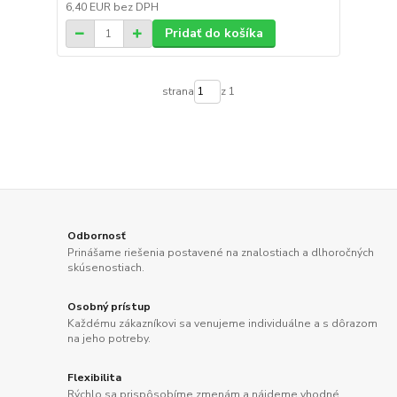
6,40 EUR
bez DPH
Pridať do košíka
strana
z 1
Odbornosť
Prinášame riešenia postavené na znalostiach a dlhoročných
skúsenostiach.
Osobný prístup
Každému zákazníkovi sa venujeme individuálne a s dôrazom
na jeho potreby.
Flexibilita
Rýchlo sa prispôsobíme zmenám a nájdeme vhodné