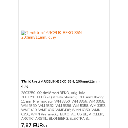
Tlmič trecí ARCELIK-BEKO 85N, 200mm/11mm,
dlhý
2803250100; tlmič trecí BEKO, orig. kód
2803250100Dĺžka (stredy otvorov): 200 mmOtvory:
11 mm Pre modely: WM 3350, WM 3356, WM 3358,
WM 5350, WM 5352, WM 5356, WM 5358, WM 3352,
WME 430; WME 436; WME438; WMN 6350, WMN
6356; WMN Pre značky: BEKO, ALTUS BE, ARCELIK,
ARCTIC, ARSTIL, BLOMBERG, ELEKTRA B...
7,87 EUR
/
ks