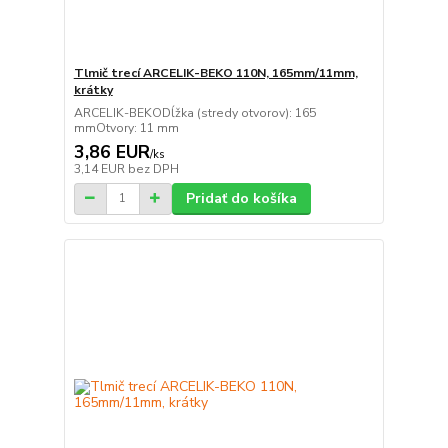
Tlmič trecí ARCELIK-BEKO 110N, 165mm/11mm,
krátky
ARCELIK-BEKODĺžka (stredy otvorov): 165
mmOtvory: 11 mm
3,86 EUR
/
ks
3,14 EUR
bez DPH
Pridať do košíka