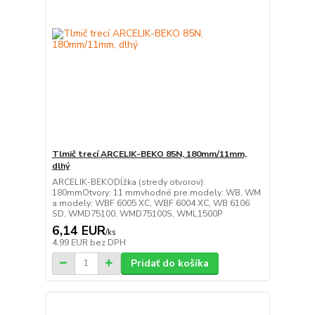
Tlmič trecí ARCELIK-BEKO 85N, 180mm/11mm,
dlhý
ARCELIK-BEKODĺžka (stredy otvorov):
180mmOtvory: 11 mmvhodné pre modely: WB, WM
a modely: WBF 6005 XC, WBF 6004 XC, WB 6106
SD, WMD75100, WMD75100S, WML1500P
6,14 EUR
/
ks
4,99 EUR
bez DPH
Pridať do košíka