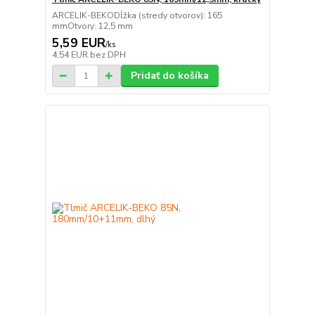
ARCELIK-BEKODĺžka (stredy otvorov): 165
mmOtvory: 12,5 mm
5,59 EUR
/
ks
4,54 EUR
bez DPH
Pridať do košíka