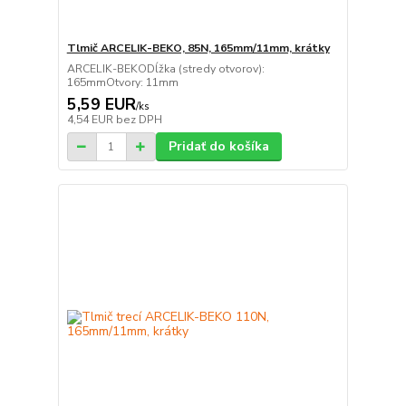
Tlmič ARCELIK-BEKO, 85N, 165mm/11mm, krátky
ARCELIK-BEKODĺžka (stredy otvorov):
165mmOtvory: 11mm
5,59 EUR
/
ks
4,54 EUR
bez DPH
Pridať do košíka