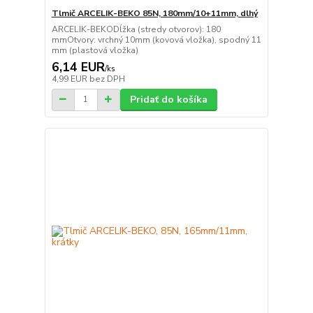
Tlmič ARCELIK-BEKO 85N, 180mm/10+11mm, dlhý
ARCELIK-BEKODĺžka (stredy otvorov): 180
mmOtvory: vrchný 10mm (kovová vložka), spodný 11
mm (plastová vložka)
6,14 EUR
/
ks
4,99 EUR
bez DPH
Pridať do košíka