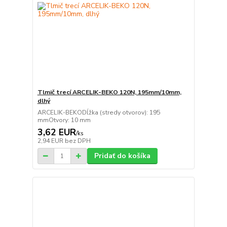
Tlmič trecí ARCELIK-BEKO 120N, 195mm/10mm,
dlhý
ARCELIK-BEKODĺžka (stredy otvorov): 195
mmOtvory: 10 mm
3,62 EUR
/
ks
2,94 EUR
bez DPH
Pridať do košíka