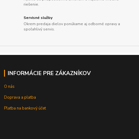
riešenie.
Servisné služby
Okrem predaja dielov ponúkame aj odborné opravy a
spoľahlivý servis.
INFORMÁCIE PRE ZÁKAZNÍKOV
O nás
Doprava a platba
Platba na bankový účet