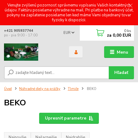
Venujte zvýšenú pozornosť správnemu vypísaniu Vašich kontaktných
údajov. Faktúru posielame výhradne na mail. Pri platbe na bankový účet,
pokyny na zaplatenie posielame len keď máme Vami objednaný tovar
fyzicky k dispozícii.
0
ks
+421 905937744
EUR
za
0,00 EUR
po - pia 9:00 - 17:00
Menu
Hľadať
Úvod
Náhradné diely na práčky
Tlmiče
BEKO
BEKO
Upresniť parametre
Najnovšie
Najlacnejšie
Najdrahšie