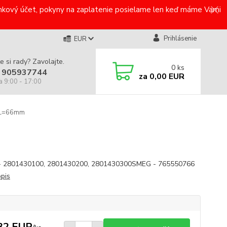
bankový účet, pokyny na zaplatenie posielame len keď máme Vami
Prihlásenie
EUR
e si rady? Zavolajte.
0
ks
 905937744
za
0,00 EUR
a 9:00 - 17:00
 L=66mm
- 2801430100, 2801430200, 2801430300SMEG - 765550766
opis
32 EUR