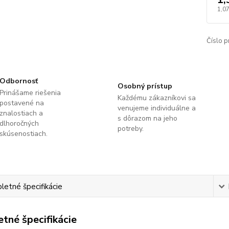
1,0
Číslo p
Odbornosť
Osobný prístup
Prinášame riešenia
Každému zákazníkovi sa
postavené na
venujeme individuálne a
znalostiach a
s dôrazom na jeho
dlhoročných
potreby.
skúsenostiach.
etné špecifikácie
tné špecifikácie