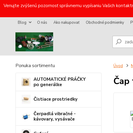
Venujte zvýšenú pozornosť správnemu vypísaniu Vašich kontaktn
Blog
O nás
Ako nakupovať
Obchodné podmienky
P
Ponuka sortimentu
Úvod
N
Čap
AUTOMATICKÉ PRÁČKY
po generálke
Čistiace prostriedky
Čerpadlá vibračné -
kávovary, vysávače