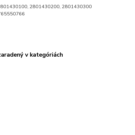
2801430100, 2801430200, 2801430300
765550766
zaradený v kategóriách