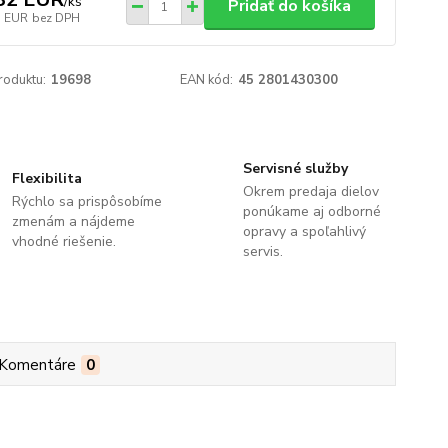
/
ks
Pridať do košíka
7 EUR
bez DPH
roduktu:
19698
EAN kód:
45 2801430300
Servisné služby
Flexibilita
Okrem predaja dielov
Rýchlo sa prispôsobíme
ponúkame aj odborné
zmenám a nájdeme
opravy a spoľahlivý
vhodné riešenie.
servis.
Komentáre
0