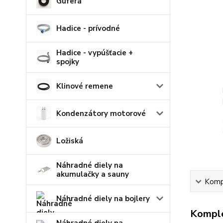
Guferá
Hadice - prívodné
Hadice - vypúšťacie +
spojky
Klinové remene
Kondenzátory motorové
Ložiská
Náhradné diely na
akumulačky a sauny
Kompl
Náhradné diely na bojlery
Komple