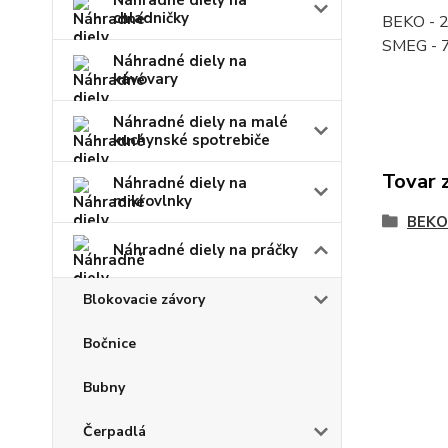
Náhradné diely na
chladničky
BEKO - 
SMEG - 
Náhradné diely na
kávovary
Náhradné diely na malé
kuchynské spotrebiče
Tovar 
Náhradné diely na
mikrovlnky
BEKO
Náhradné diely na práčky
Blokovacie závory
Bočnice
Bubny
Čerpadlá