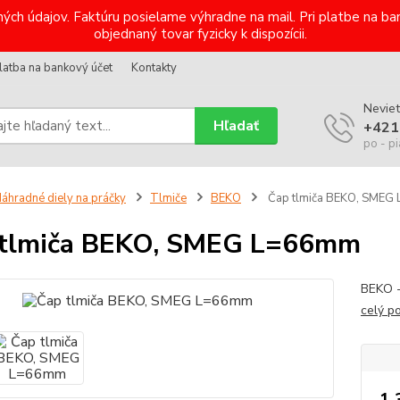
ých údajov. Faktúru posielame výhradne na mail. Pri platbe na 
objednaný tovar fyzicky k dispozícii.
latba na bankový účet
Kontakty
Neviet
Hľadať
+421
po - pi
áhradné diely na práčky
Tlmiče
BEKO
Čap tlmiča BEKO, SMEG
 tlmiča BEKO, SMEG L=66mm
BEKO 
celý p
1,