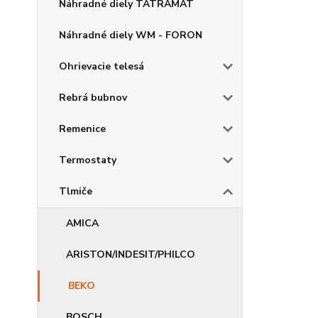
Náhradné diely TATRAMAT
Náhradné diely WM - FORON
Ohrievacie telesá
Rebrá bubnov
Remenice
Termostaty
Tlmiče
AMICA
ARISTON/INDESIT/PHILCO
BEKO
BOSCH