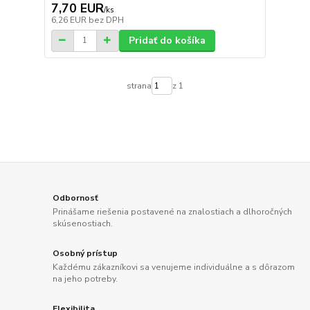
7,70 EUR
/
ks
6,26 EUR
bez DPH
Pridať do košíka
strana
z 1
Odbornosť
Prinášame riešenia postavené na znalostiach a dlhoročných
skúsenostiach.
Osobný prístup
Každému zákazníkovi sa venujeme individuálne a s dôrazom
na jeho potreby.
Flexibilita