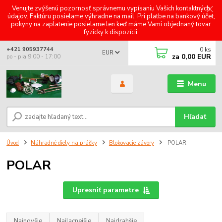
Venujte zvýšenú pozornosť správnemu vypísaniu Vašich kontaktných
údajov. Faktúru posielame výhradne na mail. Pri platbe na bankový účet,
pokyny na zaplatenie posielame len keď máme Vami objednaný tovar
fyzicky k dispozícii.
0
ks
+421 905937744
EUR
za
0,00 EUR
po - pia 9:00 - 17:00
Menu
Hľadať
Úvod
Náhradné diely na práčky
Blokovacie závory
POLAR
POLAR
Upresniť parametre
Najnovšie
Najlacnejšie
Najdrahšie