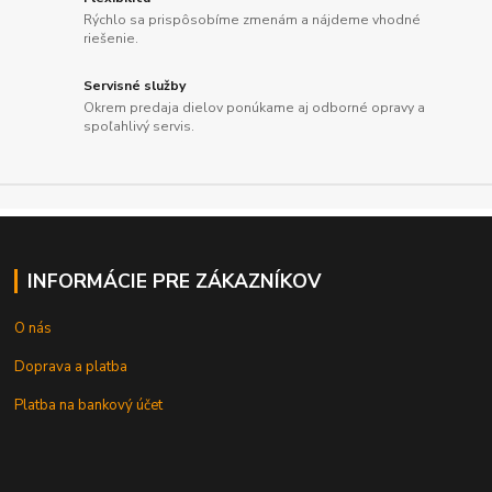
Rýchlo sa prispôsobíme zmenám a nájdeme vhodné
riešenie.
Servisné služby
Okrem predaja dielov ponúkame aj odborné opravy a
spoľahlivý servis.
INFORMÁCIE PRE ZÁKAZNÍKOV
O nás
Doprava a platba
Platba na bankový účet