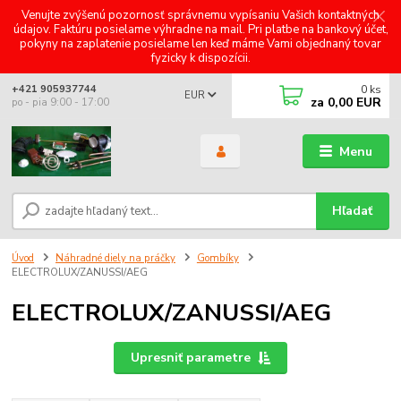
Venujte zvýšenú pozornosť správnemu vypísaniu Vašich kontaktných
údajov. Faktúru posielame výhradne na mail. Pri platbe na bankový účet,
pokyny na zaplatenie posielame len keď máme Vami objednaný tovar
fyzicky k dispozícii.
0
ks
+421 905937744
EUR
za
0,00 EUR
po - pia 9:00 - 17:00
Menu
Hľadať
Úvod
Náhradné diely na práčky
Gombíky
ELECTROLUX/ZANUSSI/AEG
ELECTROLUX/ZANUSSI/AEG
Upresniť parametre