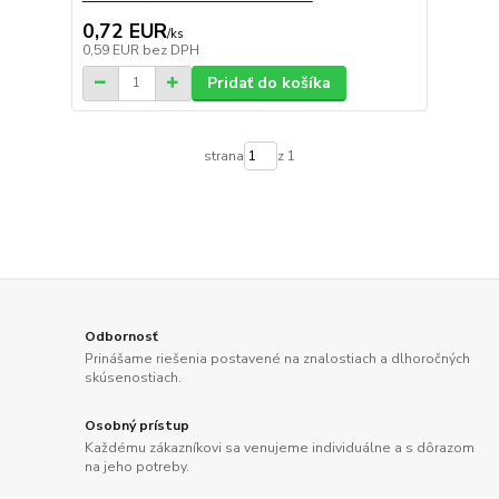
0,72 EUR
/
ks
0,59 EUR
bez DPH
Pridať do košíka
strana
z 1
Odbornosť
Prinášame riešenia postavené na znalostiach a dlhoročných
skúsenostiach.
Osobný prístup
Každému zákazníkovi sa venujeme individuálne a s dôrazom
na jeho potreby.