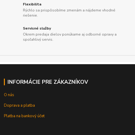
Flexibilita
Rýchlo sa prispôsobíme zmenám a nájdeme vhodné
riešenie.
Servisné služby
Okrem predaja dielov ponúkame aj odborné opravy a
spoľahlivý servis.
INFORMÁCIE PRE ZÁKAZNÍKOV
O nás
Doprava a platba
Platba na bankový účet