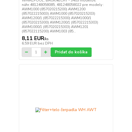
WHIRLPOOL, BAUKNECHT - 3403 modelov,
náhr.481248058085, 481248058022 pre modely :
AWM1000 (857020215200) AWM1200
(857022215003) AWM1000 (857020215203)
AWM1200/1 (857022215300) AWM1000/1
(857020215300) AWM1200/1 (857022215303)
AWM1000/1 (857020215303) AWM1201
(857022115200) AWM1003 (85...
8,11 EUR
/
ks
6,59 EUR
bez DPH
Pridať do košíka