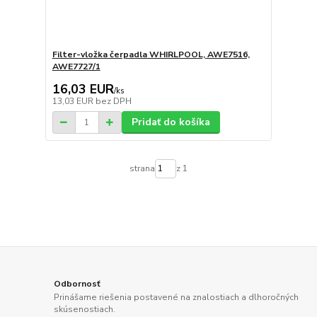
Filter-vložka čerpadla WHIRLPOOL, AWE7516,
AWE7727/1
16,03 EUR
/
ks
13,03 EUR
bez DPH
Pridať do košíka
strana
z 1
Odbornosť
Prinášame riešenia postavené na znalostiach a dlhoročných
skúsenostiach.