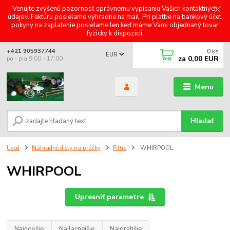
Venujte zvýšenú pozornosť správnemu vypísaniu Vašich kontaktných
údajov. Faktúru posielame výhradne na mail. Pri platbe na bankový účet,
pokyny na zaplatenie posielame len keď máme Vami objednaný tovar
fyzicky k dispozícii.
0
ks
+421 905937744
EUR
za
0,00 EUR
po - pia 9:00 - 17:00
Menu
Hľadať
Úvod
Náhradné diely na práčky
Filtre
WHIRPOOL
WHIRPOOL
Upresniť parametre
Najnovšie
Najlacnejšie
Najdrahšie