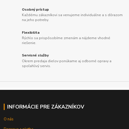
Osobný prístup
Každému zákazníkovi sa venujeme individuálne a s dôrazom
na jeho potreby.
Flexibilita
Rýchlo sa prispôsobíme zmenám a nájdeme vhodné
riešenie.
Servisné služby
Okrem predaja dielov ponúkame aj odborné opravy a
spoľahlivý servis.
INFORMÁCIE PRE ZÁKAZNÍKOV
O nás