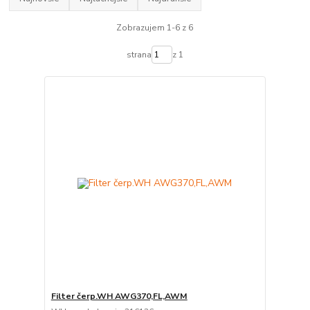
Zobrazujem 1-6 z 6
strana
z 1
Filter čerp.WH AWG370,FL,AWM