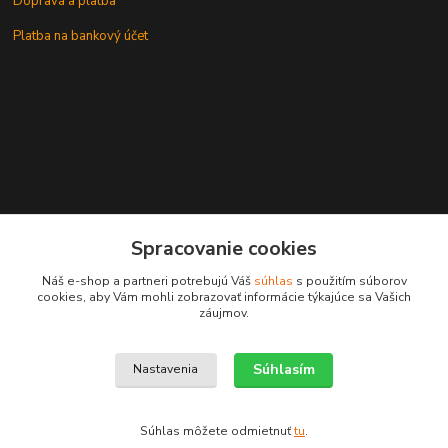
Doprava a platba
Platba na bankový účet
+421 905937744
Spracovanie cookies
leksunsro@gmail.com
Náš e-shop a partneri potrebujú Váš
súhlas
s použitím súborov
cookies, aby Vám mohli zobrazovať informácie týkajúce sa Vašich
záujmov.
Súhlasím
Nastavenia
Upravit sběr cookies.
Súhlas môžete odmietnuť
tu
.
Vytvorené na
Eshop-rychlo.sk