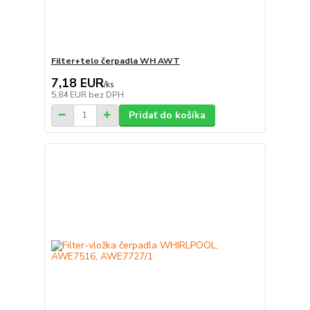
Filter+telo čerpadla WH AWT
7,18 EUR
/
ks
5,84 EUR
bez DPH
Pridať do košíka