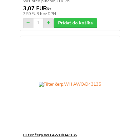
WH-pred.plnenie,216126
3,07 EUR
/
ks
2,50 EUR
bez DPH
Pridať do košíka
Filter čerp.WH AWO/D43135