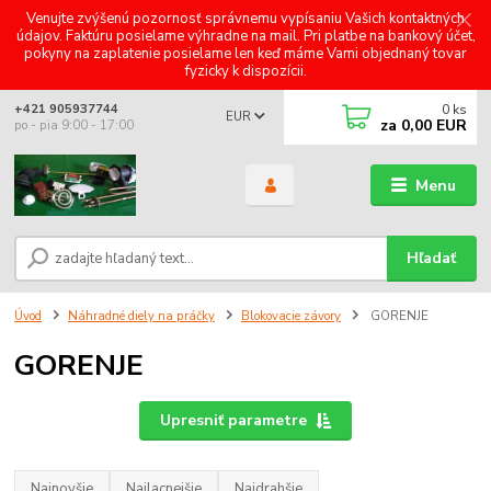
Venujte zvýšenú pozornosť správnemu vypísaniu Vašich kontaktných
údajov. Faktúru posielame výhradne na mail. Pri platbe na bankový účet,
pokyny na zaplatenie posielame len keď máme Vami objednaný tovar
fyzicky k dispozícii.
0
ks
+421 905937744
EUR
za
0,00 EUR
po - pia 9:00 - 17:00
Menu
Hľadať
Úvod
Náhradné diely na práčky
Blokovacie závory
GORENJE
GORENJE
Upresniť parametre
Najnovšie
Najlacnejšie
Najdrahšie