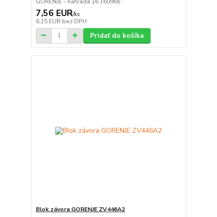
GORENJE - náhrada 16 160966
7,56 EUR
/
ks
6,15 EUR
bez DPH
Pridať do košíka
Blok závora GORENJE ZV446A2