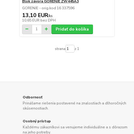
Blok závora GORENJE ZW445A3
GORENJE - orig.kod 16 337596
13,10 EUR
/
ks
10,65 EUR
bez DPH
Pridať do košíka
strana
z 1
Odbornosť
Prinášame riešenia postavené na znalostiach a dlhoročných
skúsenostiach.
Osobný prístup
Každému zákazníkovi sa venujeme individuálne a s dôrazom
na jeho potreby.