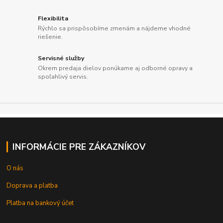
Flexibilita
Rýchlo sa prispôsobíme zmenám a nájdeme vhodné
riešenie.
Servisné služby
Okrem predaja dielov ponúkame aj odborné opravy a
spoľahlivý servis.
INFORMÁCIE PRE ZÁKAZNÍKOV
O nás
Doprava a platba
Platba na bankový účet