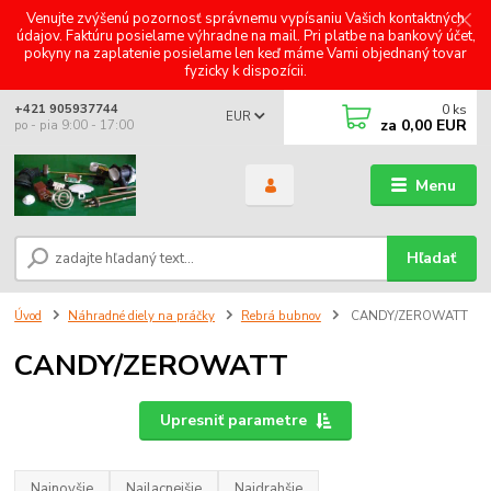
Venujte zvýšenú pozornosť správnemu vypísaniu Vašich kontaktných
údajov. Faktúru posielame výhradne na mail. Pri platbe na bankový účet,
pokyny na zaplatenie posielame len keď máme Vami objednaný tovar
fyzicky k dispozícii.
0
ks
+421 905937744
EUR
za
0,00 EUR
po - pia 9:00 - 17:00
Menu
Hľadať
Úvod
Náhradné diely na práčky
Rebrá bubnov
CANDY/ZEROWATT
CANDY/ZEROWATT
Upresniť parametre
Najnovšie
Najlacnejšie
Najdrahšie