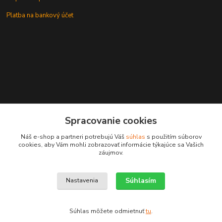
Platba na bankový účet
+421 905937744
Spracovanie cookies
leksunsro@gmail.com
Náš e-shop a partneri potrebujú Váš
súhlas
s použitím súborov
cookies, aby Vám mohli zobrazovať informácie týkajúce sa Vašich
záujmov.
Súhlasím
Nastavenia
Upravit sběr cookies.
Súhlas môžete odmietnuť
tu
.
Vytvorené na
Eshop-rychlo.sk