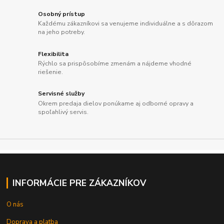
Osobný prístup
Každému zákazníkovi sa venujeme individuálne a s dôrazom
na jeho potreby.
Flexibilita
Rýchlo sa prispôsobíme zmenám a nájdeme vhodné
riešenie.
Servisné služby
Okrem predaja dielov ponúkame aj odborné opravy a
spoľahlivý servis.
INFORMÁCIE PRE ZÁKAZNÍKOV
O nás
Doprava a platba