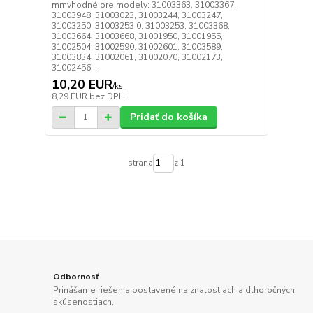
mmvhodné pre modely: 31003363, 31003367,
31003948, 31003023, 31003244, 31003247,
31003250, 31003253 0, 31003253, 31003368,
31003664, 31003668, 31001950, 31001955,
31002504, 31002590, 31002601, 31003589,
31003834, 31002061, 31002070, 31002173,
31002456...
10,20 EUR
/
ks
8,29 EUR
bez DPH
Pridať do košíka
strana
z 1
Odbornosť
Prinášame riešenia postavené na znalostiach a dlhoročných
skúsenostiach.