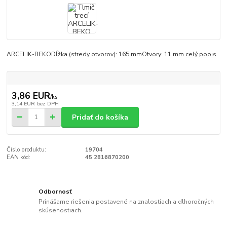
ARCELIK-BEKODĺžka (stredy otvorov): 165 mmOtvory: 11 mm
celý popis
3,86 EUR
/
ks
3,14 EUR
bez DPH
Pridať do košíka
Číslo produktu:
19704
EAN kód:
45 2816870200
Odbornosť
Prinášame riešenia postavené na znalostiach a dlhoročných
skúsenostiach.