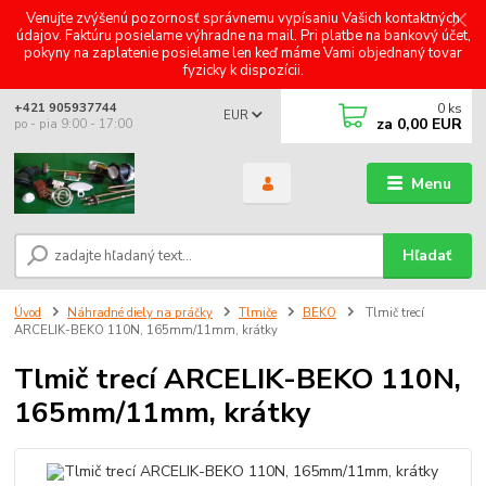
Venujte zvýšenú pozornosť správnemu vypísaniu Vašich kontaktných
údajov. Faktúru posielame výhradne na mail. Pri platbe na bankový účet,
pokyny na zaplatenie posielame len keď máme Vami objednaný tovar
fyzicky k dispozícii.
0
ks
+421 905937744
EUR
za
0,00 EUR
po - pia 9:00 - 17:00
Menu
Hľadať
Úvod
Náhradné diely na práčky
Tlmiče
BEKO
Tlmič trecí
ARCELIK-BEKO 110N, 165mm/11mm, krátky
Tlmič trecí ARCELIK-BEKO 110N,
165mm/11mm, krátky