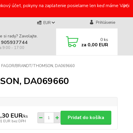
bankový účet, pokyny na zaplatenie posielame len keď máme Vami
Prihlásenie
EUR
e si rady? Zavolajte.
0
ks
 905937744
za
0,00 EUR
a 9:00 - 17:00
ra FAGOR/BRANDT/THOMSON, DA069660
MSON, DA069660
,30 EUR
/
ks
Pridať do košíka
81 EUR
bez DPH