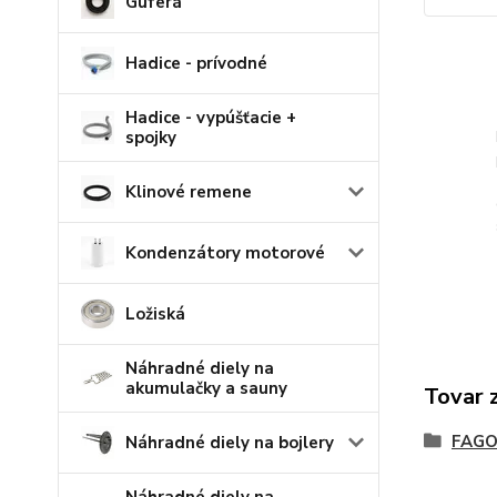
Guferá
Hadice - prívodné
Hadice - vypúšťacie +
spojky
Klinové remene
Kondenzátory motorové
Ložiská
Náhradné diely na
akumulačky a sauny
Tovar 
FAG
Náhradné diely na bojlery