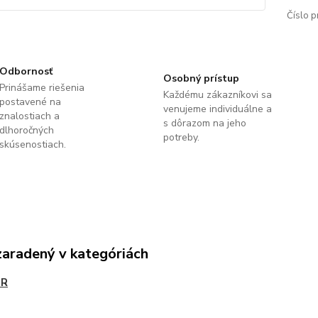
Číslo p
Odbornosť
Osobný prístup
Prinášame riešenia
Každému zákazníkovi sa
postavené na
venujeme individuálne a
znalostiach a
s dôrazom na jeho
dlhoročných
potreby.
skúsenostiach.
zaradený v kategóriách
OR