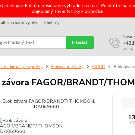
ých údajov. Faktúru posielame výhradne na mail. Pri platbe na 
objednaný tovar fyzicky k dispozícii.
latba na bankový účet
Kontakty
Neviet
Hľadať
+421
po - pi
áhradné diely na práčky
Blokovacie závory
FAGOR
Blok závo
k závora FAGOR/BRANDT/THO
13
10,