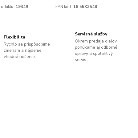
roduktu:
19349
EAN kód:
18 55X3548
Servisné služby
Flexibilita
Okrem predaja dielov
Rýchlo sa prispôsobíme
ponúkame aj odborné
zmenám a nájdeme
opravy a spoľahlivý
vhodné riešenie.
servis.