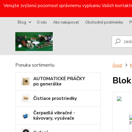
Venujte zvýšenú pozornosť správnemu vypísaniu Vašich kontaktn
Blog
O nás
Ako nakupovať
Obchodné podmienky
P
Ponuka sortimentu
Úvod
N
Blo
AUTOMATICKÉ PRÁČKY
po generálke
Čistiace prostriedky
Čerpadlá vibračné -
kávovary, vysávače