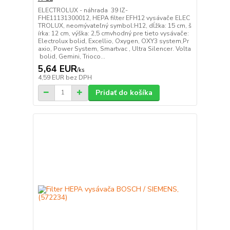
ELECTROLUX - náhrada 39 IZ-
FHE11131300012, HEPA filter EFH12 vysávače ELEC
TROLUX, neomývateľný symbol:H12, dĺžka: 15 cm, š
írka: 12 cm, výška: 2,5 cmvhodný pre tieto vysávače:
Electrolux bolid, Excellio, Oxygen, OXY3 system,Pr
axio, Power System, Smartvac , Ultra Silencer. Volta
bolid, Gemini, Trioco...
5,64 EUR
/
ks
4,59 EUR
bez DPH
Pridať do košíka