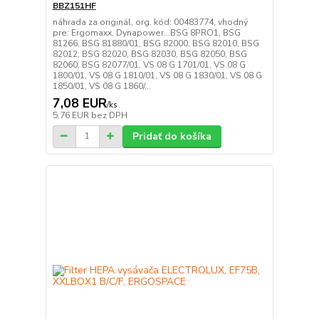
BBZ151HF
náhrada za originál, org. kód: 00483774, vhodný
pre: Ergomaxx, Dynapower...BSG 8PRO1, BSG
81266, BSG 81880/01, BSG 82000, BSG 82010, BSG
82012, BSG 82020, BSG 82030, BSG 82050, BSG
82060, BSG 82077/01, VS 08 G 1701/01, VS 08 G
1800/01, VS 08 G 1810/01, VS 08 G 1830/01, VS 08 G
1850/01, VS 08 G 1860/...
7,08 EUR
/
ks
5,76 EUR
bez DPH
Pridať do košíka