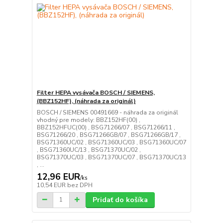
Filter HEPA vysávača BOSCH / SIEMENS,
(BBZ152HF), (náhrada za originál)
BOSCH / SIEMENS 00491669 - náhrada za originál
vhodný pre modely: BBZ152HF(00) ,
BBZ152HFUC(00) , BSG71266/07 , BSG71266/11 ,
BSG71266/20 , BSG71266GB/07 , BSG71266GB/17 ,
BSG71360UC/02 , BSG71360UC/03 , BSG71360UC/07
, BSG71360UC/13 , BSG71370UC/02 ,
BSG71370UC/03 , BSG71370UC/07 , BSG71370UC/13
, ...
12,96 EUR
/
ks
10,54 EUR
bez DPH
Pridať do košíka