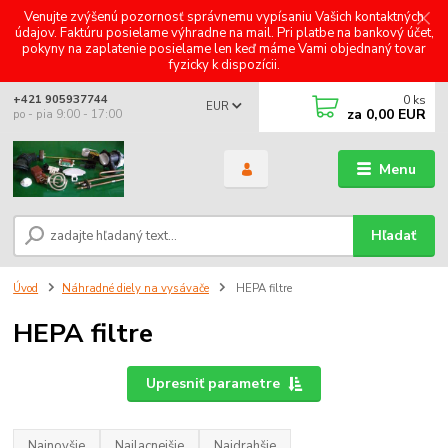
Venujte zvýšenú pozornosť správnemu vypísaniu Vašich kontaktných
údajov. Faktúru posielame výhradne na mail. Pri platbe na bankový účet,
pokyny na zaplatenie posielame len keď máme Vami objednaný tovar
fyzicky k dispozícii.
0
ks
+421 905937744
EUR
za
0,00 EUR
po - pia 9:00 - 17:00
Menu
Hľadať
Úvod
Náhradné diely na vysávače
HEPA filtre
HEPA filtre
Upresniť parametre
Najnovšie
Najlacnejšie
Najdrahšie