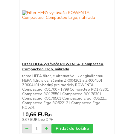
Filter HEPA vysávača ROWENTA, Compacteo,
Compacteo Ergo, náhrada
tento HEPA filter je alternatívou k originálnemu
HEPA filtru s označením ZR004201 a ZR004501,
ZR004101 vhodný pre modely ROWENTA:
Compacteo RO1700 - 1799 Compacteo RO173301
Compacteo RO175501 Compacteo RO178301
Compacteo RO179501 Compacteo Ergo RO522...
Compacteo Ergo RO522121 Compacteo Ergo
RO524.....
10,66 EUR
/
ks
8,67 EUR
bez DPH
Pridať do košíka