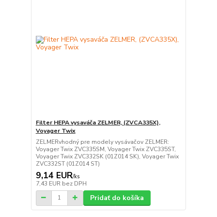
Filter HEPA vysaváča ZELMER, (ZVCA335X),
Voyager Twix
ZELMERvhodný pre modely vysávačov ZELMER:
Voyager Twix ZVC335SM, Voyager Twix ZVC335ST,
Voyager Twix ZVC332SK (01Z014 SK), Voyager Twix
ZVC332ST (01Z014 ST)
9,14 EUR
/
ks
7,43 EUR
bez DPH
Pridať do košíka