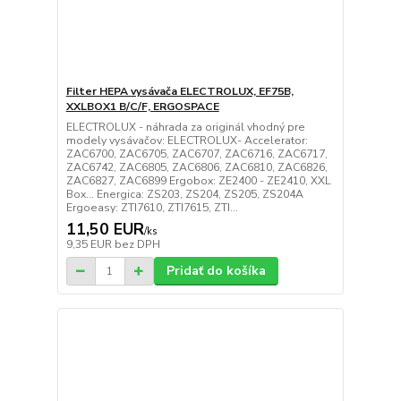
Filter HEPA vysávača ELECTROLUX, EF75B,
XXLBOX1 B/C/F, ERGOSPACE
ELECTROLUX - náhrada za originál vhodný pre
modely vysávačov: ELECTROLUX- Accelerator:
ZAC6700, ZAC6705, ZAC6707, ZAC6716, ZAC6717,
ZAC6742, ZAC6805, ZAC6806, ZAC6810, ZAC6826,
ZAC6827, ZAC6899 Ergobox: ZE2400 - ZE2410, XXL
Box... Energica: ZS203, ZS204, ZS205, ZS204A
Ergoeasy: ZTI7610, ZTI7615, ZTI...
11,50 EUR
/
ks
9,35 EUR
bez DPH
Pridať do košíka