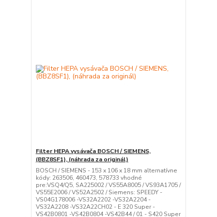
Filter HEPA vysávača BOSCH / SIEMENS,
(BBZ8SF1), (náhrada za originál)
BOSCH / SIEMENS - 153 x 106 x 18 mm alternatívne
kódy: 263506, 460473, 578733 vhodné
pre:VSQ4/Q5, SA225002 / VS55A8005 / VS93A1705 /
VS55E2006 / VS52A2502 / Siemens: SPEEDY -
VS04G178006 -VS32A2202 -VS32A2204 -
VS32A2208 -VS32A22CH02 - E 320 Super -
VS42B0801 -VS42B0804 -VS42B44 / 01 - S420 Super