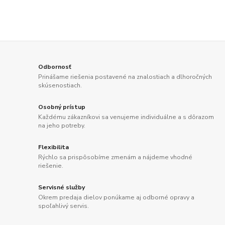
Odbornosť
Prinášame riešenia postavené na znalostiach a dlhoročných
skúsenostiach.
Osobný prístup
Každému zákazníkovi sa venujeme individuálne a s dôrazom
na jeho potreby.
Flexibilita
Rýchlo sa prispôsobíme zmenám a nájdeme vhodné
riešenie.
Servisné služby
Okrem predaja dielov ponúkame aj odborné opravy a
spoľahlivý servis.