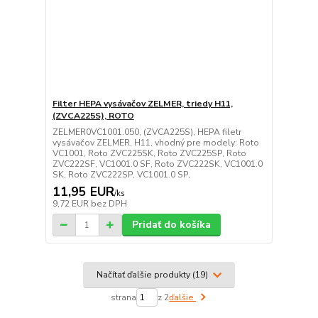
Filter HEPA vysávačov ZELMER, triedy H11,
(ZVCA225S), ROTO
ZELMER0VC1001.050, (ZVCA225S), HEPA filetr
vysávačov ZELMER, H11, vhodný pre modely: Roto
VC1001, Roto ZVC225SK, Roto ZVC225SP, Roto
ZVC222SF, VC1001.0 SF, Roto ZVC222SK, VC1001.0
SK, Roto ZVC222SP, VC1001.0 SP,
11,95 EUR
/
ks
9,72 EUR
bez DPH
Pridať do košíka
Načítať ďalšie produkty (19)
strana
z 2
ďalšie