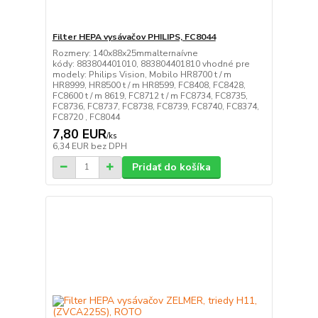
Filter HEPA vysávačov PHILIPS, FC8044
Rozmery: 140x88x25mmalternaívne
kódy: 883804401010, 883804401810 vhodné pre
modely: Philips Vision, Mobilo HR8700 t / m
HR8999, HR8500 t / m HR8599, FC8408, FC8428,
FC8600 t / m 8619, FC8712 t / m FC8734, FC8735,
FC8736, FC8737, FC8738, FC8739, FC8740, FC8374,
FC8720 , FC8044
7,80 EUR
/
ks
6,34 EUR
bez DPH
Pridať do košíka