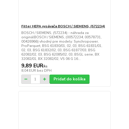
Filter HEPA vysávača BOSCH / SIEMENS, (572234)
BOSCH / SIEMENS, (572234) - náhrada za
originálBOSCH / SIEMENS, (00572234, 00578731,
00426966) vhodný pre modely: Synchropower,
ProParquet, BSG 61830/01, 02, 03, BSG 61831/01,
02, 03, BSG 61832/02, 03, BSG 61877/03, BSG
62082/02, 03, BSG 62085/02, 03, BSGL serie, BX
32082/01, BX 32082/02, VS 06 G 16...
9,89 EUR
/
ks
8,04 EUR
bez DPH
Pridať do košíka