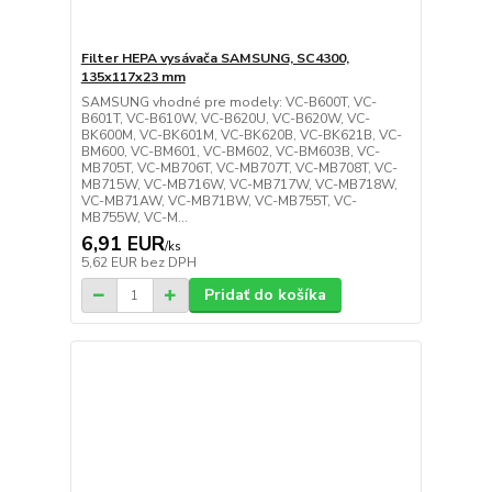
Filter HEPA vysávača SAMSUNG, SC4300,
135x117x23 mm
SAMSUNG vhodné pre modely: VC-B600T, VC-
B601T, VC-B610W, VC-B620U, VC-B620W, VC-
BK600M, VC-BK601M, VC-BK620B, VC-BK621B, VC-
BM600, VC-BM601, VC-BM602, VC-BM603B, VC-
MB705T, VC-MB706T, VC-MB707T, VC-MB708T, VC-
MB715W, VC-MB716W, VC-MB717W, VC-MB718W,
VC-MB71AW, VC-MB71BW, VC-MB755T, VC-
MB755W, VC-M...
6,91 EUR
/
ks
5,62 EUR
bez DPH
Pridať do košíka