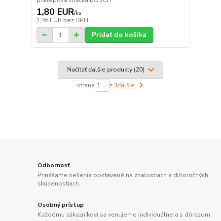
príklepová vŕtačka BOSCH
1,80 EUR
/
ks
1,46 EUR
bez DPH
Pridať do košíka
Načítať ďalšie produkty (20)
strana
z 3
ďalšie
Odbornosť
Prinášame riešenia postavené na znalostiach a dlhoročných
skúsenostiach.
Osobný prístup
Každému zákazníkovi sa venujeme individuálne a s dôrazom