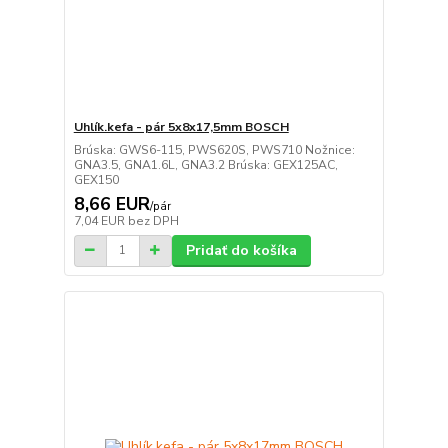
Uhlík.kefa - pár 5x8x17,5mm BOSCH
Brúska: GWS6-115, PWS620S, PWS710 Nožnice:
GNA3.5, GNA1.6L, GNA3.2 Brúska: GEX125AC,
GEX150
8,66 EUR
/
pár
7,04 EUR
bez DPH
Pridať do košíka