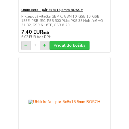
Uhlík.kefa - pár 5x8x15,5mm BOSCH
Prklepová vŕtačka:GBM 6, GBM 10, GSB 16, GSB
18SE, PSB 450, PSB 500 Pílka:PKS 38 Hoblík:GHO
31-32, GSR 6-16TE, GSR 6-20,
7,40 EUR
/
pár
6,02 EUR
bez DPH
Pridať do košíka