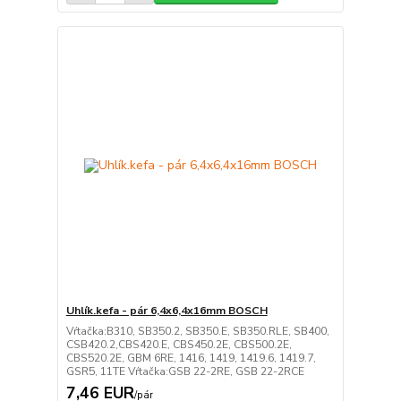
Uhlík.kefa - pár 6,4x6,4x16mm BOSCH
Vŕtačka:B310, SB350.2, SB350.E, SB350.RLE, SB400,
CSB420.2,CBS420.E, CBS450.2E, CBS500.2E,
CBS520.2E, GBM 6RE, 1416, 1419, 1419.6, 1419.7,
GSR5, 11TE Vŕtačka:GSB 22-2RE, GSB 22-2RCE
7,46 EUR
/
pár