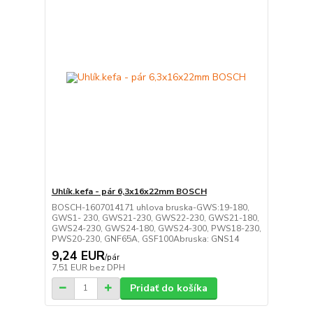
Uhlík.kefa - pár 6,3x16x22mm BOSCH
BOSCH-1607014171 uhlova bruska-GWS:19-180,
GWS1- 230, GWS21-230, GWS22-230, GWS21-180,
GWS24-230, GWS24-180, GWS24-300, PWS18-230,
PWS20-230, GNF65A, GSF100Abruska: GNS14
9,24 EUR
/
pár
7,51 EUR
bez DPH
Pridať do košíka