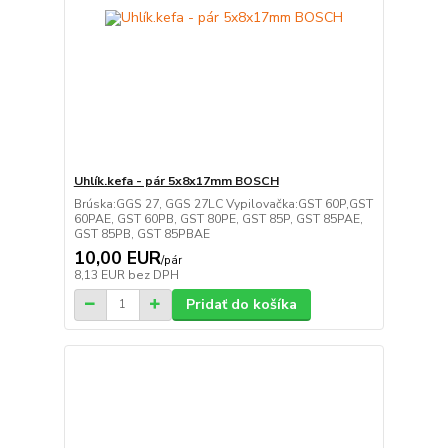
Uhlík.kefa - pár 5x8x17mm BOSCH
Brúska:GGS 27, GGS 27LC Vypilovačka:GST 60P,GST
60PAE, GST 60PB, GST 80PE, GST 85P, GST 85PAE,
GST 85PB, GST 85PBAE
10,00 EUR
/
pár
8,13 EUR
bez DPH
Pridať do košíka