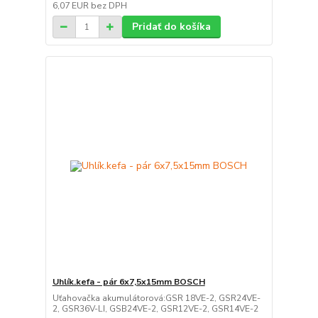
6,07 EUR
bez DPH
Pridať do košíka
Uhlík.kefa - pár 6x7,5x15mm BOSCH
Uťahovačka akumulátorová:GSR 18VE-2, GSR24VE-
2, GSR36V-LI, GSB24VE-2, GSR12VE-2, GSR14VE-2