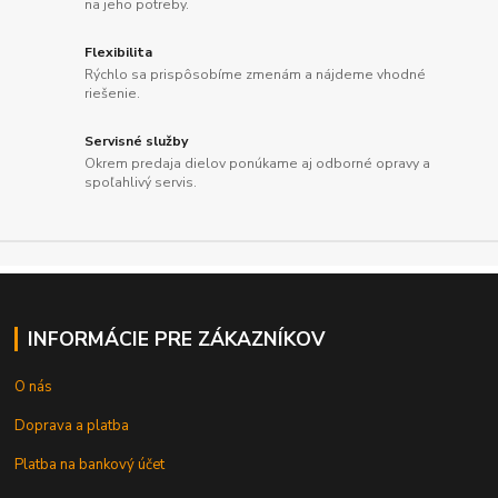
na jeho potreby.
Flexibilita
Rýchlo sa prispôsobíme zmenám a nájdeme vhodné
riešenie.
Servisné služby
Okrem predaja dielov ponúkame aj odborné opravy a
spoľahlivý servis.
INFORMÁCIE PRE ZÁKAZNÍKOV
O nás
Doprava a platba
Platba na bankový účet