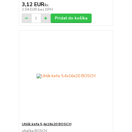
3,12 EUR
/
ks
2,54 EUR
bez DPH
Pridať do košíka
Uhlík.kefa 5,4x16x20 BOSCH
vŕtačka BOSCH