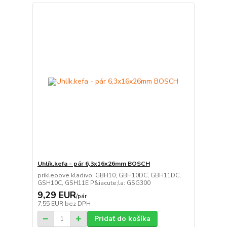
Uhlík.kefa - pár 6,3x16x26mm BOSCH
príklepove kladivo: GBH10, GBH10DC, GBH11DC,
GSH10C, GSH11E P&iacute;la: GSG300
9,29 EUR
/
pár
7,55 EUR
bez DPH
Pridať do košíka