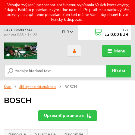
Venujte zvýšenú pozornosť správnemu vypísaniu Vašich kontaktných
údajov. Faktúru posielame výhradne na mail. Pri platbe na bankový účet,
pokyny na zaplatenie posielame len keď máme Vami objednaný tovar
fyzicky k dispozícii.
0
ks
+421 905937744
EUR
za
0,00 EUR
po - pia 9:00 - 17:00
Menu
Hľadať
Úvod
Uhlíky do elektronáradia
BOSCH
BOSCH
Upresniť parametre
Najnovšie
Najlacnejšie
Najdrahšie