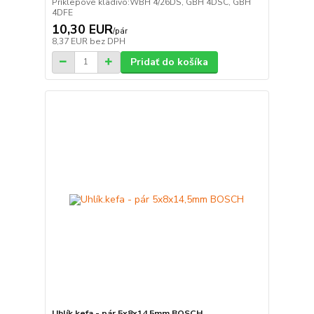
Príklepové kladivo:WBH 4/26DS, GBH 4DSC, GBH
4DFE
10,30 EUR
/
pár
8,37 EUR
bez DPH
Pridať do košíka
Uhlík.kefa - pár 5x8x14,5mm BOSCH