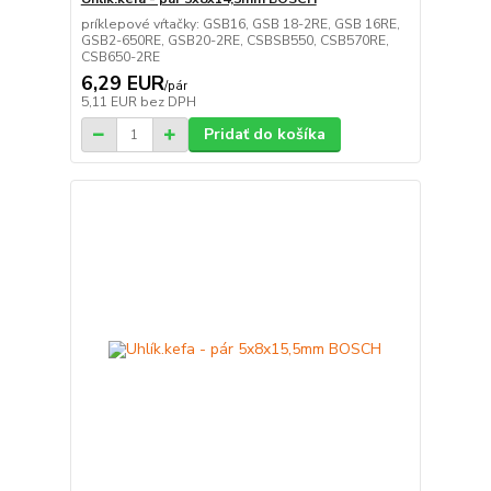
príklepové vŕtačky: GSB16, GSB 18-2RE, GSB 16RE,
GSB2-650RE, GSB20-2RE, CSBSB550, CSB570RE,
CSB650-2RE
6,29 EUR
/
pár
5,11 EUR
bez DPH
Pridať do košíka