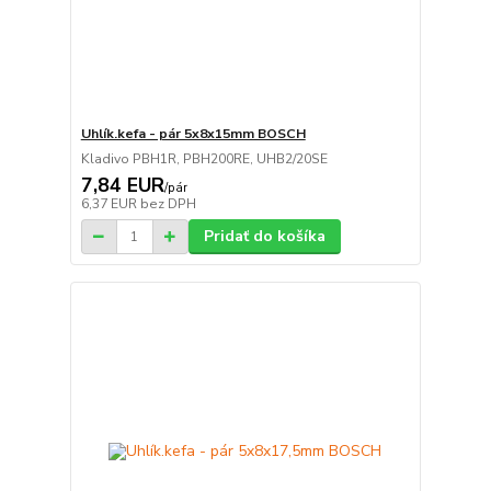
Uhlík.kefa - pár 5x8x15mm BOSCH
Kladivo PBH1R, PBH200RE, UHB2/20SE
7,84 EUR
/
pár
6,37 EUR
bez DPH
Pridať do košíka