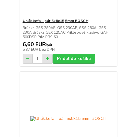
Uhlík.kefa - pár 5x8x15,5mm BOSCH
Brúska:GSS 280AE, GSS 230AE, GSS 280A, GSS
230A Brúska:GEX 125AC Príklepové kladivo:GAH
500DSR Píla:PBS 60
6,60 EUR
/
pár
5,37 EUR
bez DPH
Pridať do košíka