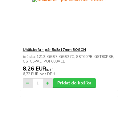
Uhlík.kefa - pár 5x8x17mm BOSCH
brúska: 1212, GGS7, GGS27C, GST60PB, GST80PBE,
GST85PAE, POF600ACE
8,26 EUR
/
pár
6,72 EUR
bez DPH
Pridať do košíka