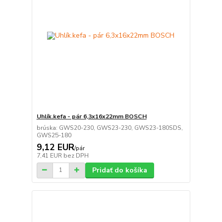
Uhlík.kefa - pár 6,3x16x22mm BOSCH
brúska: GWS20-230, GWS23-230, GWS23-180SDS,
GWS25-180
9,12 EUR
/
pár
7,41 EUR
bez DPH
Pridať do košíka