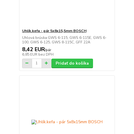
Uhlík.kefa - pár 5x8x15,5mm BOSCH
Uhlová brúska:GWS 6-115, GWS 6-115E, GWS 6-
100, GWS 6-125, GWS 8-115C, GFF 22A
8,42 EUR
/
pár
6,85 EUR
bez DPH
Pridať do košíka