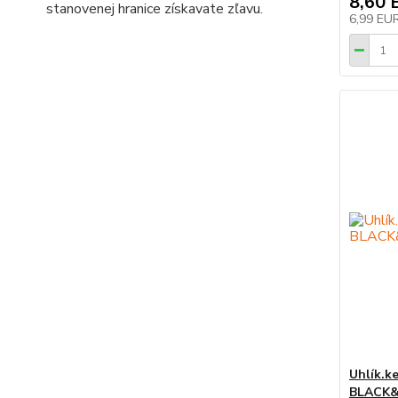
8,60 
stanovenej hranice získavate zľavu.
6,99 EU
Uhlík.k
BLACK