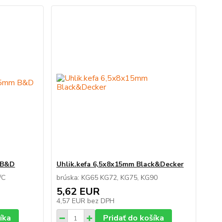
m B&D
Uhlik.kefa 6,5x8x15mm Black&Decker
/C
brúska: KG65 KG72, KG75, KG90
5,62 EUR
4,57 EUR
bez DPH
íka
Pridať do košíka