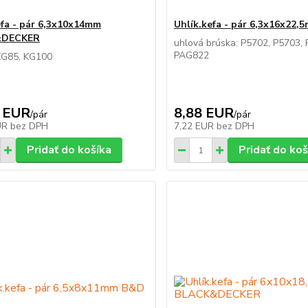
efa - pár 6,3x10x14mm
Uhlík.kefa - pár 6,3x16x22
&DECKER
uhlová brúska: P5702, P5703, 
PAG822
KG85, KG100
 EUR
8,88 EUR
/
pár
/
pár
UR
bez DPH
7,22 EUR
bez DPH
Pridať do košíka
Pridať do koš