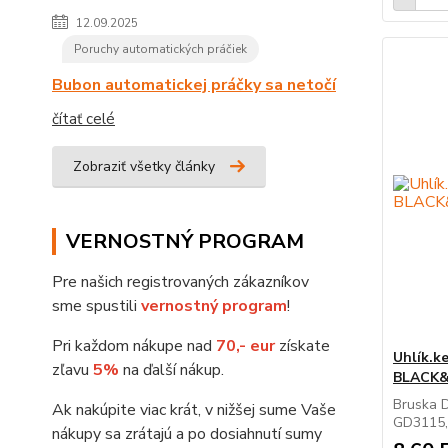
12.09.2025
Poruchy automatických práčiek
Bubon automatickej práčky sa netočí
čítať celé
Zobraziť všetky články
VERNOSTNÝ PROGRAM
Pre našich registrovaných zákazníkov
sme spustili
vernostný program
!
Pri každom nákupe nad
70,- eur
získate
Uhlík.k
zľavu
5%
na ďalší nákup.
BLACK
Bruska 
Ak nakúpite viac krát, v nižšej sume Vaše
GD3115,
nákupy sa zrátajú a po dosiahnutí sumy