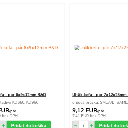
efa - pár 6x9x12mm B&D
Uhlík.kefa - pár 7x12x25m
kladivo KD650, KD960
uhlová brúska: SMEA/B, SAME
EUR
9,12 EUR
/
pár
/
pár
R
bez DPH
7,41 EUR
bez DPH
Pridať do košíka
Pridať do koš