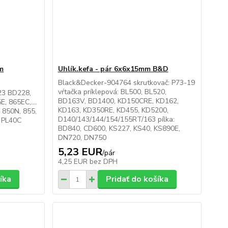
mm
Uhlík.kefa - pár 6x6x15mm B&D
Black&Decker-904764 skrutkovač: P73-19
vŕtačka príklepová: BL500, BL520,
23 BD228,
BD163V, BD1400, KD150CRE, KD162,
, 865EC,....
KD163, KD350RE, KD455, KD5200,
 850N, 855,
D140/143/144/154/155RT/163 pílka:
 PL40C
BD840, CD600, KS227, KS40, KS890E,
DN720, DN750
5,23 EUR
/
pár
4,25 EUR
bez DPH
íka
Pridať do košíka