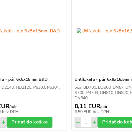
efa - pár 6x8x15mm B&D
Uhlík.kefa - pár 6x8x16,5m
 HD2140, HD2120, P6303, P6304,
píla: BD700, BD800, DN57, DN
S700, P3703, DN810, DN820, 
DN840
EUR
8,11 EUR
/
pár
/
pár
R
bez DPH
6,59 EUR
bez DPH
Pridať do košíka
Pridať do koš