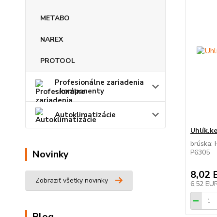
METABO
NAREX
PROTOOL
Profesionálne zariadenia
- komponenty
Autoklimatizácie
Uhlík.k
brúska:
Novinky
P6305
8,02 
Zobraziť všetky novinky
6,52 EU
Blog