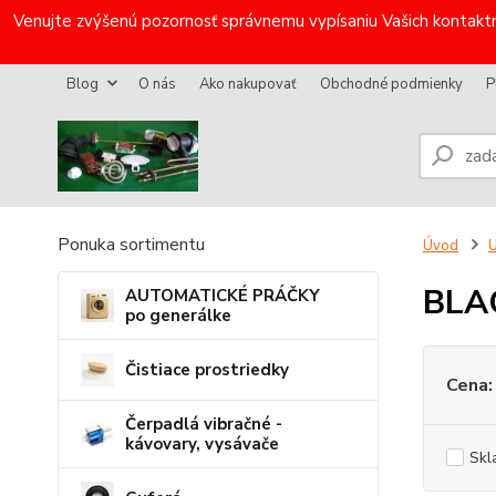
Venujte zvýšenú pozornosť správnemu vypísaniu Vašich kontaktn
Blog
O nás
Ako nakupovať
Obchodné podmienky
P
Ponuka sortimentu
Úvod
U
BLA
AUTOMATICKÉ PRÁČKY
po generálke
Čistiace prostriedky
Cena:
Čerpadlá vibračné -
kávovary, vysávače
Skl