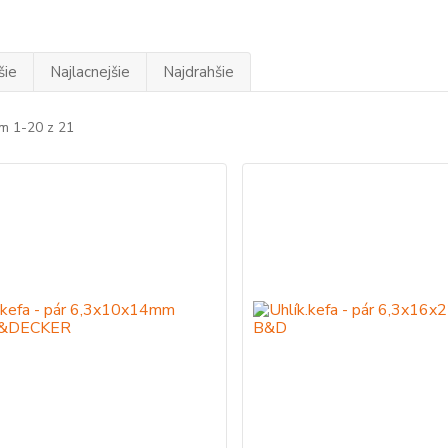
šie
Najlacnejšie
Najdrahšie
m 1-20 z 21