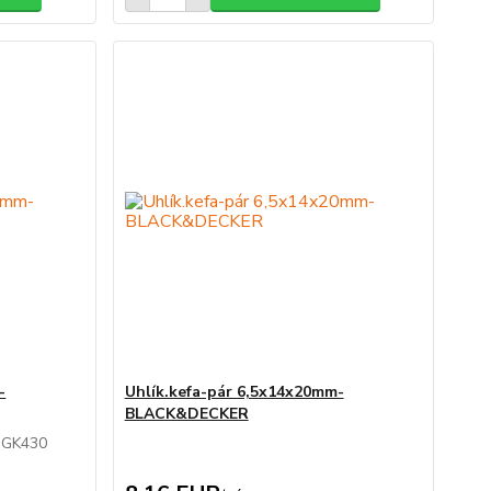
-
Uhlík.kefa-pár 6,5x14x20mm-
BLACK&DECKER
, GK430