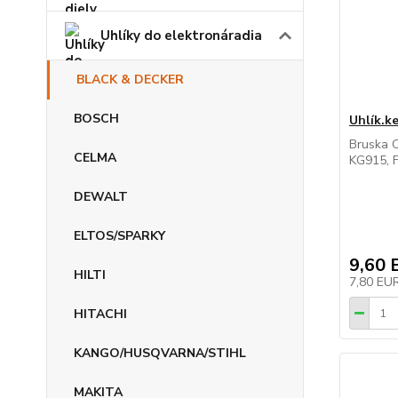
Uhlíky do elektronáradia
BLACK & DECKER
BOSCH
Uhlík.k
Bruska 
CELMA
KG915, 
DEWALT
ELTOS/SPARKY
9,60 
HILTI
7,80 EU
HITACHI
KANGO/HUSQVARNA/STIHL
MAKITA