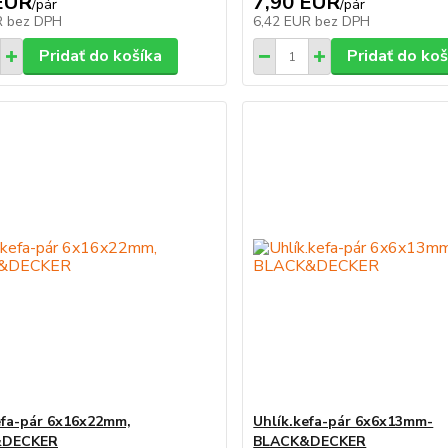
EUR
7,90 EUR
/
pár
/
pár
R
bez DPH
6,42 EUR
bez DPH
Pridať do košíka
Pridať do koš
efa-pár 6x16x22mm,
Uhlík.kefa-pár 6x6x13mm-
&DECKER
BLACK&DECKER