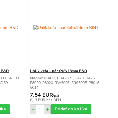
m B&D
Uhlík.kefa - pár 6x8x18mm B&D
800, SR300,
Kladivo: BD423, BD425RE, D423, D425,
BD59,
P8000, P8020, RW500E, SR950RE, P8018,
5014
7,54 EUR
/
pár
6,13 EUR
bez DPH
íka
Pridať do košíka