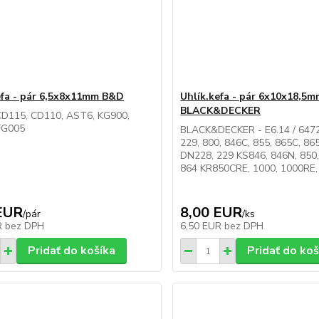
efa - pár 6,5x8x11mm B&D
Uhlík.kefa - pár 6x10x18,5
BLACK&DECKER
CD115, CD110, AST6, KG900,
FG005
BLACK&DECKER - E6.14 / 647
229, 800, 846C, 855, 865C, 865E
DN228, 229 KS846, 846N, 850,
864 KR850CRE, 1000, 1000RE,
EUR
8,00 EUR
/
pár
/
ks
R
bez DPH
6,50 EUR
bez DPH
Pridať do košíka
Pridať do koš