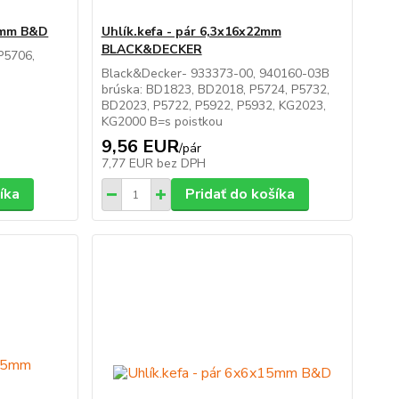
,5mm B&D
Uhlík.kefa - pár 6,3x16x22mm
BLACK&DECKER
P5706,
Black&Decker- 933373-00, 940160-03B
brúska: BD1823, BD2018, P5724, P5732,
BD2023, P5722, P5922, P5932, KG2023,
KG2000 B=s poistkou
9,56 EUR
/
pár
7,77 EUR
bez DPH
íka
Pridať do košíka