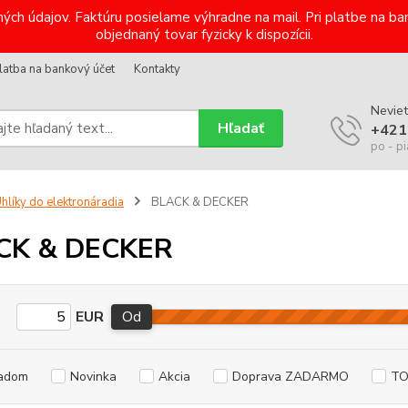
ých údajov. Faktúru posielame výhradne na mail. Pri platbe na 
objednaný tovar fyzicky k dispozícii.
latba na bankový účet
Kontakty
Neviet
Hľadať
+421
po - pi
hlíky do elektronáradia
BLACK & DECKER
CK & DECKER
EUR
Od
adom
Novinka
Akcia
Doprava ZADARMO
TO