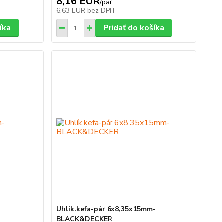
8,16 EUR
/
pár
6,63 EUR
bez DPH
íka
Pridať do košíka
Uhlík.kefa-pár 6x8,35x15mm-
BLACK&DECKER