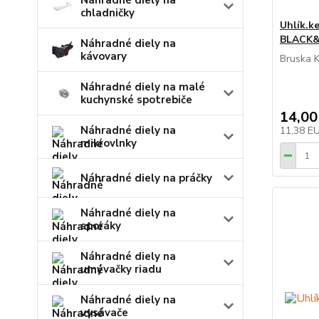
Náhradné diely na
chladničky
Uhlík.k
BLACK
Náhradné diely na
kávovary
Bruska 
Náhradné diely na malé
kuchynské spotrebiče
14,00
Náhradné diely na
11,38 E
mikrovlnky
Náhradné diely na práčky
Náhradné diely na
sporáky
Náhradné diely na
umývačky riadu
Náhradné diely na
vysávače