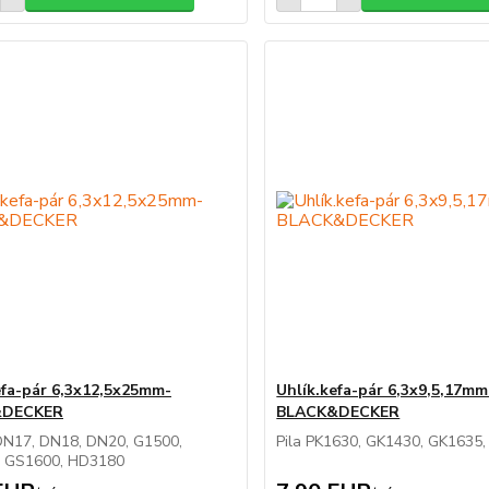
efa-pár 6,3x12,5x25mm-
Uhlík.kefa-pár 6,3x9,5,17mm
&DECKER
BLACK&DECKER
DN17, DN18, DN20, G1500,
Pila PK1630, GK1430, GK1635
 GS1600, HD3180