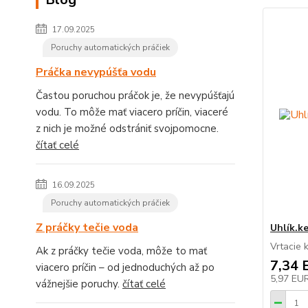
17.09.2025
Poruchy automatických práčiek
Práčka nevypúšťa vodu
Častou poruchou práčok je, že nevypúšťajú
vodu. To môže mať viacero príčin, viaceré
z nich je možné odstrániť svojpomocne.
čítať celé
16.09.2025
Poruchy automatických práčiek
Z práčky tečie voda
Uhlík.k
Vrtacie 
Ak z práčky tečie voda, môže to mať
7,34 
viacero príčin – od jednoduchých až po
5,97 EU
vážnejšie poruchy.
čítať celé