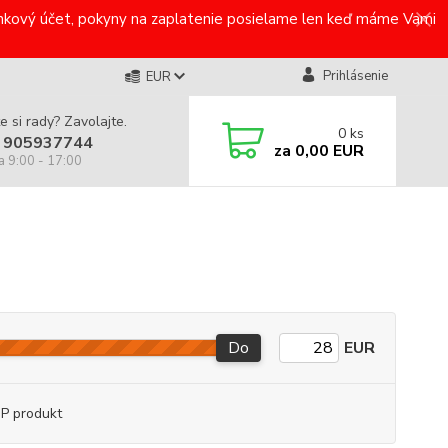
bankový účet, pokyny na zaplatenie posielame len keď máme Vami
Prihlásenie
EUR
e si rady? Zavolajte.
0
ks
 905937744
za
0,00 EUR
a 9:00 - 17:00
Do
EUR
P produkt