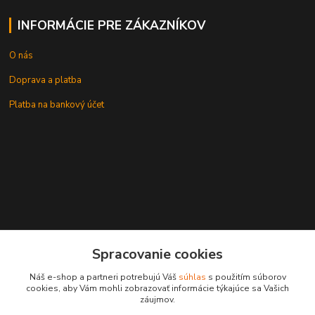
INFORMÁCIE PRE ZÁKAZNÍKOV
O nás
Doprava a platba
Platba na bankový účet
+421 905937744
Spracovanie cookies
leksunsro@gmail.com
Náš e-shop a partneri potrebujú Váš
súhlas
s použitím súborov
cookies, aby Vám mohli zobrazovať informácie týkajúce sa Vašich
záujmov.