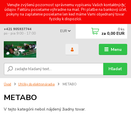
Venujte zvýšenú pozornosť správnemu vypísaniu Vašich kontaktných
údajov. Faktúru posielame výhradne na mail. Pri platbe na bankový účet,
pokyny na zaplatenie posielame len keď máme Vami objednaný tovar
fyzicky k dispozícii.
0
ks
+421 905937744
EUR
za
0,00 EUR
po - pia 9:00 - 17:00
Menu
Hľadať
Úvod
Uhlíky do elektronáradia
METABO
METABO
V tejto kategórii nebol nájdený žiadny tovar.