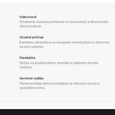
Odbornosť
Prinášame riešenia postavené na znalostiach a dlhoročných
skúsenostiach.
Osobný prístup
Každému zákazníkovi sa venujeme individuálne a s dôrazom
na jeho potreby.
Flexibilita
Rýchlo sa prispôsobíme zmenám a nájdeme vhodné
riešenie.
Servisné služby
Okrem predaja dielov ponúkame aj odborné opravy a
spoľahlivý servis.