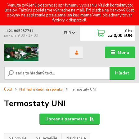
Venujte zvýšenú pozornosť správnemu vypísaniu Vašich kontaktných
údajov. Faktúru posielame výhradne na mail. Pri platbe na bankový účet,
pokyny na zaplatenie posielame len keď máme Vami objednaný tovar
fyzicky k dispozícii.
0
ks
+421 905937744
EUR
za
0,00 EUR
po - pia 9:00 - 17:00
Menu
Hľadať
Úvod
Náhradné diely na sporáky
Termostaty UNI
Termostaty UNI
Upresniť parametre
Najnovšie
Najlacnejšie
Najdrahšie