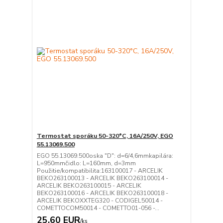
Termostat sporáku 50-320°C, 16A/250V, EGO
55.13069.500
EGO 55.13069.500oska "D": d=6/4,6mmkapilára:
L=950mmčidlo: L=160mm, d=3mm
Použitie/kompatibilita:163100017 - ARCELIK
BEKO263100013 - ARCELIK BEKO263100014 -
ARCELIK BEKO263100015 - ARCELIK
BEKO263100016 - ARCELIK BEKO263100018 -
ARCELIK BEKOXXTEG320 - CODIGEL50014 -
COMETTOCOM50014 - COMETTO01-056 -...
25,60 EUR
/
ks