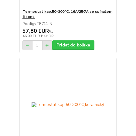
Termostat kap.50-300°C, 16A/250V, so spínačom,
6 kont.
Prodigy TR711-N
57,80 EUR
/
ks
46,99 EUR
bez DPH
Pridať do košíka