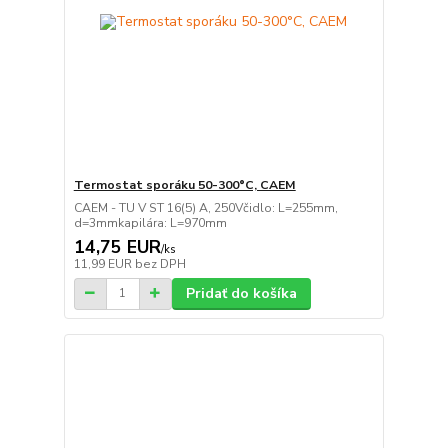
Termostat sporáku 50-300°C, CAEM
CAEM - TU V ST 16(5) A, 250Včidlo: L=255mm,
d=3mmkapilára: L=970mm
14,75 EUR
/
ks
11,99 EUR
bez DPH
Pridať do košíka