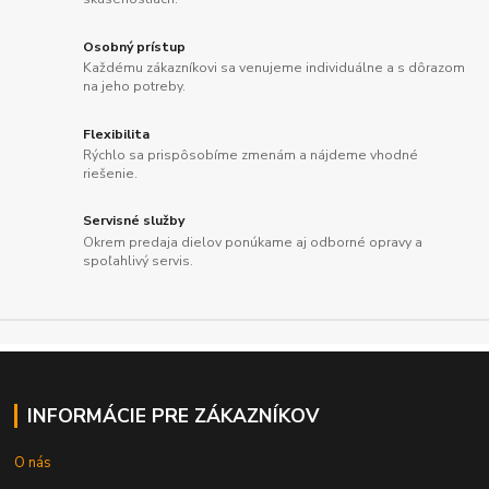
Osobný prístup
Každému zákazníkovi sa venujeme individuálne a s dôrazom
na jeho potreby.
Flexibilita
Rýchlo sa prispôsobíme zmenám a nájdeme vhodné
riešenie.
Servisné služby
Okrem predaja dielov ponúkame aj odborné opravy a
spoľahlivý servis.
INFORMÁCIE PRE ZÁKAZNÍKOV
O nás