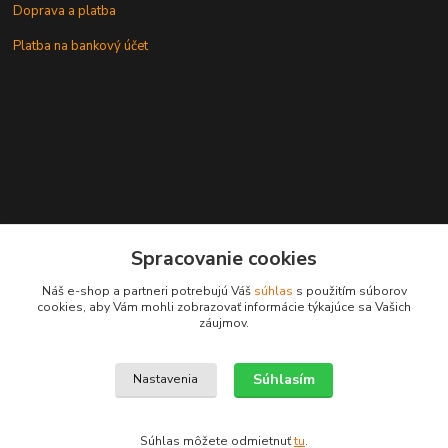
Doprava a platba
Platba na bankový účet
+421 905937744
Spracovanie cookies
leksunsro@gmail.com
Náš e-shop a partneri potrebujú Váš
súhlas
s použitím súborov
cookies, aby Vám mohli zobrazovať informácie týkajúce sa Vašich
záujmov.
Súhlasím
Nastavenia
Upravit sběr cookies.
Súhlas môžete odmietnuť
tu
.