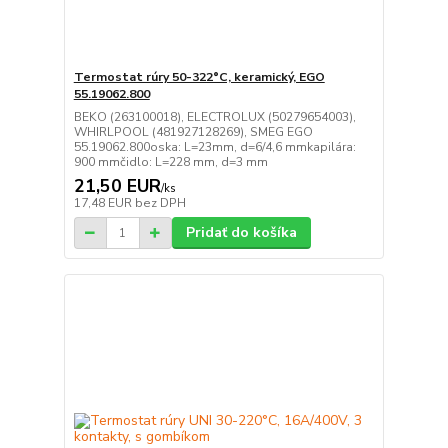
Termostat rúry 50-322°C, keramický, EGO
55.19062.800
BEKO (263100018), ELECTROLUX (50279654003),
WHIRLPOOL (481927128269), SMEG EGO
55.19062.800oska: L=23mm, d=6/4,6 mmkapilára:
900 mmčidlo: L=228 mm, d=3 mm
21,50 EUR
/
ks
17,48 EUR
bez DPH
Pridať do košíka