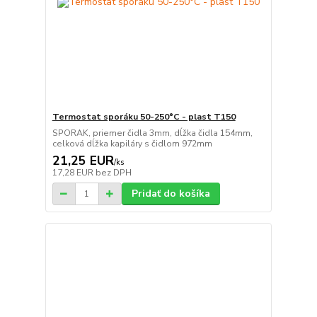
Termostat sporáku 50-250°C - plast T150
SPORAK, priemer čidla 3mm, dĺžka čidla 154mm,
celková dĺžka kapiláry s čidlom 972mm
21,25 EUR
/
ks
17,28 EUR
bez DPH
Pridať do košíka