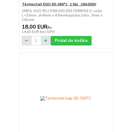
Termostat EGO 50-260°C, 1 fáz., 16A250V
SMEG, EGO 55.17049.030 (5517049030) D-oska:
L=33mm, d=6mm x 4.6mmkapilára:čidlo: 3mm x
141mm
18,00 EUR
/
ks
14,63 EUR
bez DPH
Pridať do košíka