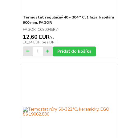
Termostat regulačný 40 - 304 ° C, 1 fáza, kapilára
900 mm, FAGOR
FAGOR: C080045R7r
12,60 EUR
/
ks
10,24 EUR
bez DPH
Pridať do košíka