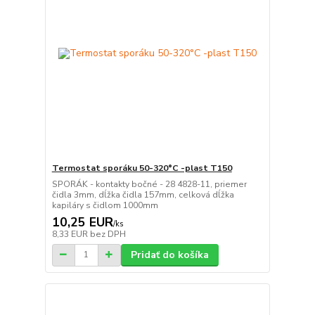
Termostat sporáku 50-320°C -plast T150
SPORÁK - kontakty bočné - 28 4828-11, priemer
čidla 3mm, dĺžka čidla 157mm, celková dĺžka
kapiláry s čidlom 1000mm
10,25 EUR
/
ks
8,33 EUR
bez DPH
Pridať do košíka