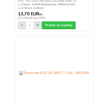
EGO 55.17022.050 (5517022050) oska "D":
L=15mm, d=6x4,6mkapilára: 840mmčidlo:
L=115mm, d=6mm
13,70 EUR
/
ks
11,14 EUR
bez DPH
Pridať do košíka