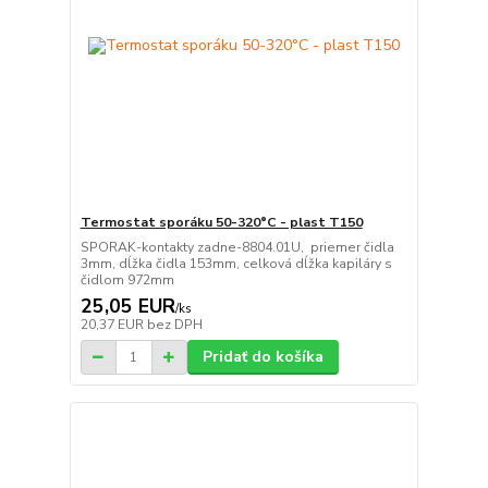
Termostat sporáku 50-320°C - plast T150
SPORAK-kontakty zadne-8804.01U, priemer čidla
3mm, dĺžka čidla 153mm, celková dĺžka kapiláry s
čidlom 972mm
25,05 EUR
/
ks
20,37 EUR
bez DPH
Pridať do košíka