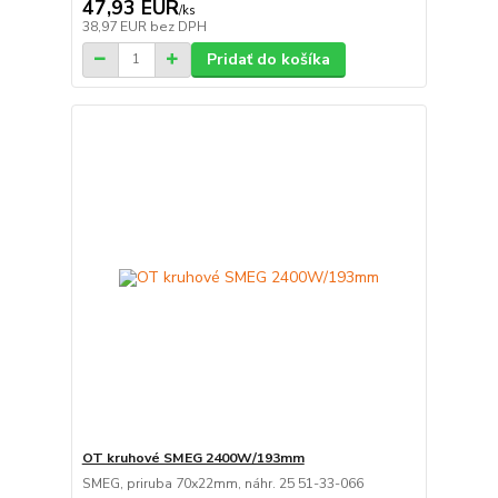
47,93 EUR
/
ks
38,97 EUR
bez DPH
Pridať do košíka
OT kruhové SMEG 2400W/193mm
SMEG, priruba 70x22mm, náhr. 25 51-33-066