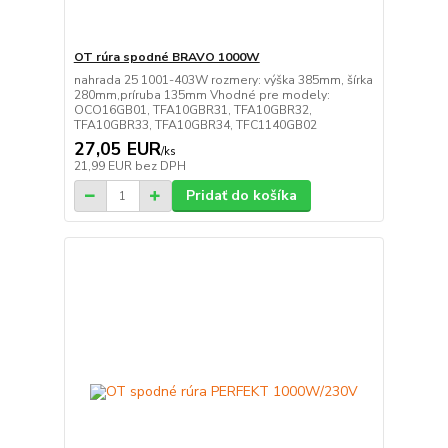
OT rúra spodné BRAVO 1000W
nahrada 25 1001-403W rozmery: výška 385mm, šírka
280mm,príruba 135mm Vhodné pre modely:
OCO16GB01, TFA10GBR31, TFA10GBR32,
TFA10GBR33, TFA10GBR34, TFC1140GB02
27,05 EUR
/
ks
21,99 EUR
bez DPH
Pridať do košíka