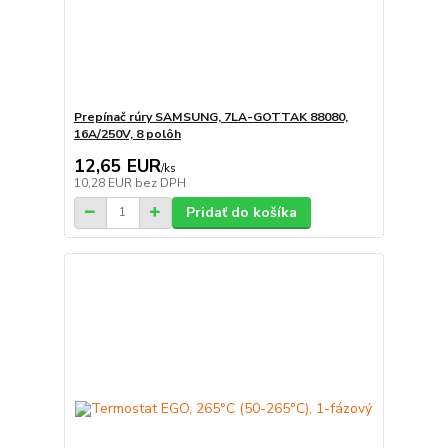
Prepínač rúry SAMSUNG, 7LA-GOTTAK 88080,
16A/250V, 8 polôh
12,65 EUR
/
ks
10,28 EUR
bez DPH
Pridať do košíka