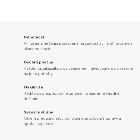
Odbornosť
Prinášame riešenia postavené na znalostiach a dlhoročných
skúsenostiach.
Osobný prístup
Každému zákazníkovi sa venujeme individuálne a s dôrazom
na jeho potreby.
Flexibilita
Rýchlo sa prispôsobíme zmenám a nájdeme vhodné
riešenie.
Servisné služby
Okrem predaja dielov ponúkame aj odborné opravy a
spoľahlivý servis.