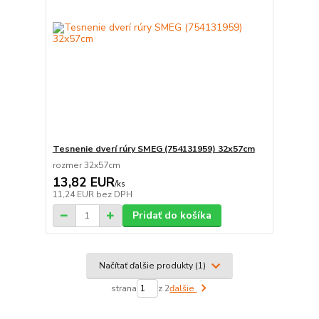
Tesnenie dverí rúry SMEG (754131959) 32x57cm
rozmer 32x57cm
13,82 EUR
/
ks
11,24 EUR
bez DPH
Pridať do košíka
Načítať ďalšie produkty (1)
strana
z 2
ďalšie