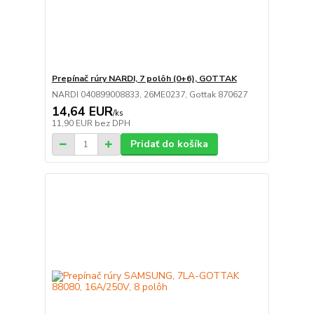
Prepínač rúry NARDI, 7 polôh (0+6), GOTTAK
NARDI 040899008833, 26ME0237, Gottak 870627
14,64 EUR
/
ks
11,90 EUR
bez DPH
Pridať do košíka