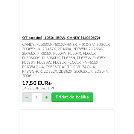
OT spodné, 1050+450W, CANDY (41020672)
CANDY (FL503X/FP601X/R43-3X, FI010-3N) 2D365X,
2D365XUK, 2D467X, 2D468X, 2D765N, 2D765W,
2D765X, FIR615X, FL504N, FL504X, FL605X,
FL605XOS, FL605XUK, FL635N, FL635W, FL635X,
FL636N, FL636W, FL636X, FLC65X, FNP615X,
FS635AQUA, FS635GRAFITE, FS817AQUA,
R43/3GHCR, 2D322X, 2D362X, 2D362XUK, 2D364N,
2D36...
17,50 EUR
/
ks
14,23 EUR
bez DPH
Pridať do košíka