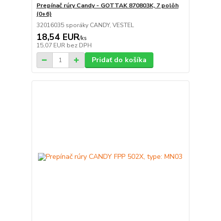
Prepínač rúry Candy - GOTTAK 870803K, 7 polôh
(0+6)
32016035 sporáky CANDY, VESTEL
18,54 EUR
/
ks
15,07 EUR
bez DPH
Pridať do košíka