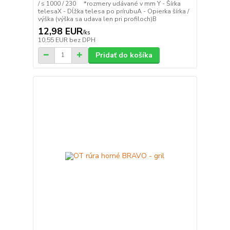
/ s 1000 / 230 *rozmery udávané v mm Y - Šírka
telesaX - Dĺžka telesa po prírubuA - Opierka šírka /
výška (výška sa udava len pri profiloch)B
12,98 EUR
/
ks
10,55 EUR
bez DPH
Pridať do košíka