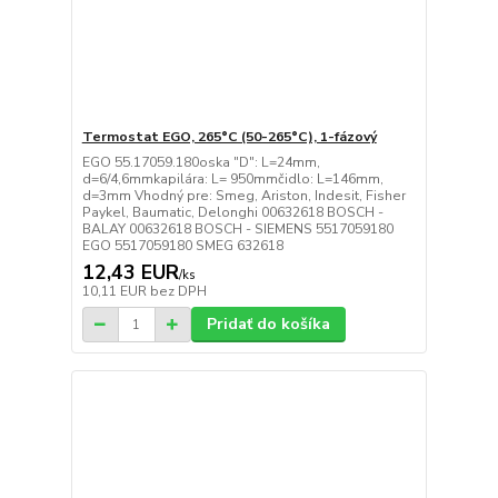
Termostat EGO, 265°C (50-265°C), 1-fázový
EGO 55.17059.180oska "D": L=24mm,
d=6/4,6mmkapilára: L= 950mmčidlo: L=146mm,
d=3mm Vhodný pre: Smeg, Ariston, Indesit, Fisher
Paykel, Baumatic, Delonghi 00632618 BOSCH -
BALAY 00632618 BOSCH - SIEMENS 5517059180
EGO 5517059180 SMEG 632618
12,43 EUR
/
ks
10,11 EUR
bez DPH
Pridať do košíka