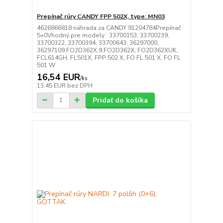
Prepínač rúry CANDY FPP 502X, type: MN03
4626866818 náhrada za CANDY 91204784Prepínač
5+0Vhodný pre modely : 33700153, 33700239,
33700322, 33700394, 33700643, 36297000,
36297109,FO2D362X,9,FO2D362X, FO2D362XUK,
FCL614GH, FL501X, FPP 502 X, FO FL 501 X, FO FL
501 W
16,54 EUR
/
ks
13,45 EUR
bez DPH
Pridať do košíka