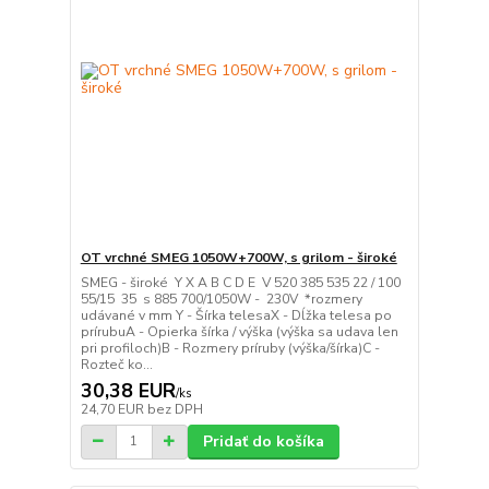
OT vrchné SMEG 1050W+700W, s grilom - široké
SMEG - široké Y X A B C D E V 520 385 535 22 / 100
55/15 35 s 885 700/1050W - 230V *rozmery
udávané v mm Y - Šírka telesaX - Dĺžka telesa po
prírubuA - Opierka šírka / výška (výška sa udava len
pri profiloch)B - Rozmery príruby (výška/šírka)C -
Rozteč ko...
30,38 EUR
/
ks
24,70 EUR
bez DPH
Pridať do košíka