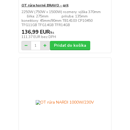
OT rúra horné BRAVO - gril
2250W (750W + 1500W) rozmery: výška 370mm
šírka: 275mm príruba: 135mm
konektory: 45mm/90mm TB14103 CP10450
TFG11GB TFG14GB TFR14GB
136,99 EUR
/
ks
111,37 EUR
bez DPH
Pridať do košíka