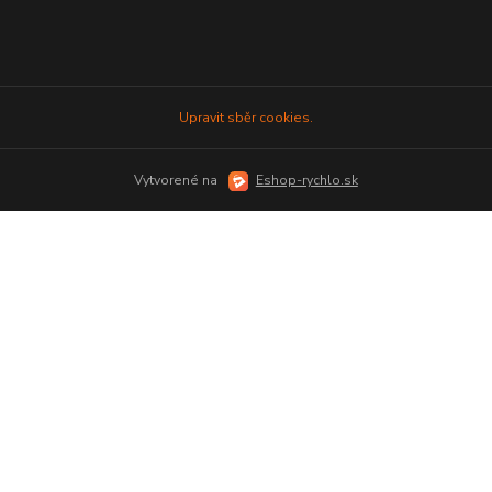
Upravit sběr cookies.
Vytvorené na
Eshop-rychlo.sk