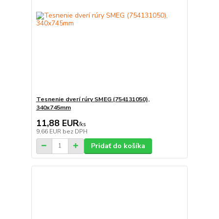
Tesnenie dverí rúry SMEG (754131050),
340x745mm
11,88 EUR
/
ks
9,66 EUR
bez DPH
Pridať do košíka