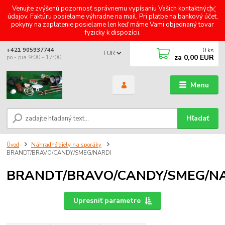
Venujte zvýšenú pozornosť správnemu vypísaniu Vašich kontaktných
údajov. Faktúru posielame výhradne na mail. Pri platbe na bankový účet,
pokyny na zaplatenie posielame len keď máme Vami objednaný tovar
fyzicky k dispozícii.
0
ks
+421 905937744
EUR
za
0,00 EUR
po - pia 9:00 - 17:00
Menu
Hľadať
Úvod
Náhradné diely na sporáky
BRANDT/BRAVO/CANDY/SMEG/NARDI
BRANDT/BRAVO/CANDY/SMEG/N
Upresniť parametre