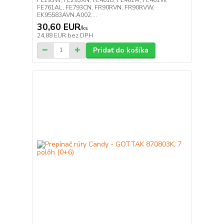
FE761AL, FE793CN, FR90RVN, FR90RVW,
EK95583AVN.A002,...
30,60 EUR
/
ks
24,88 EUR
bez DPH
Pridať do košíka