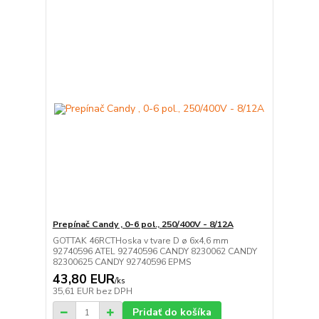
Prepínač Candy , 0-6 pol., 250/400V - 8/12A
GOTTAK 46RCTHoska v tvare D ø 6x4,6 mm
92740596 ATEL 92740596 CANDY 8230062 CANDY
82300625 CANDY 92740596 EPMS
43,80 EUR
/
ks
35,61 EUR
bez DPH
Pridať do košíka