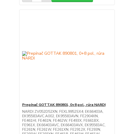
Prepínač GOTTAK 890801, 0+8 pol., rúra NARDI
NARDI ZV052D52XN, FEXL9952SX4; EK66403A,
EK95583AVC.A002, EK95583AVN, FE2904XN,
FE461HI, FE461N, FE462W, FE493X, FE661BX,
FE961X, EK66403AVC, EK66403AVX, EK95583AC,
FE261N, FE261W, FE261XN, FE2912X, FE293N,
FE293W, FE293XN, FE461B, FE461M, FE461W,