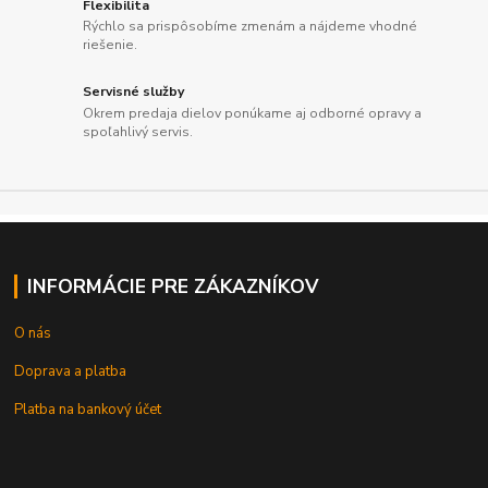
Flexibilita
Rýchlo sa prispôsobíme zmenám a nájdeme vhodné
riešenie.
Servisné služby
Okrem predaja dielov ponúkame aj odborné opravy a
spoľahlivý servis.
INFORMÁCIE PRE ZÁKAZNÍKOV
O nás
Doprava a platba
Platba na bankový účet