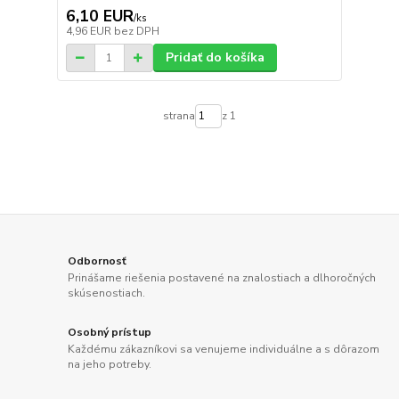
6,10 EUR
/
ks
4,96 EUR
bez DPH
Pridať do košíka
strana
z 1
Odbornosť
Prinášame riešenia postavené na znalostiach a dlhoročných
skúsenostiach.
Osobný prístup
Každému zákazníkovi sa venujeme individuálne a s dôrazom
na jeho potreby.