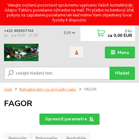
Venujte zvýšenú pozornosť správnemu vypísaniu Vašich kontaktných
údajov. Faktúru posielame výhradne na mail. Pri platbe na bankový účet,
pokyny na zaplatenie posielame len keď máme Vami objednaný tovar
fyzicky k dispozícii.
0
ks
+421 905937744
EUR
za
0,00 EUR
po - pia 9:00 - 17:00
Menu
Hľadať
Úvod
Náhradné diely na umývačky riadu
FAGOR
FAGOR
Upresniť parametre
Najnovšie
Najlacnejšie
Najdrahšie