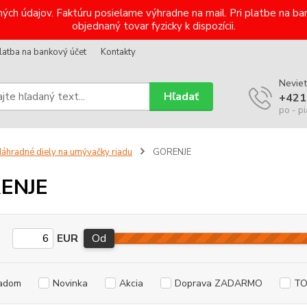
ých údajov. Faktúru posielame výhradne na mail. Pri platbe na 
objednaný tovar fyzicky k dispozícii.
latba na bankový účet
Kontakty
Neviet
Hľadať
+421
po - pi
áhradné diely na umývačky riadu
GORENJE
ENJE
EUR
Od
adom
Novinka
Akcia
Doprava ZADARMO
TO