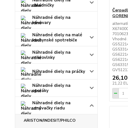
Náhradné diely na
chladničky
Čerpadl
GORENJ
Náhradné diely na
kávovary
alternat
X674000
7010623
Náhradné diely na malé
Vhodné 
kuchynské spotrebiče
GS52214
GS53314
Náhradné diely na
GS6221
mikrovlnky
GS62214
GS63315
GV51212,
Náhradné diely na práčky
26,10
21,22 E
Náhradné diely na
sporáky
Náhradné diely na
umývačky riadu
ARISTON/INDESIT/PHILCO