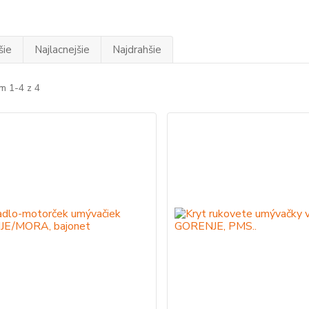
šie
Najlacnejšie
Najdrahšie
m 1-4 z 4