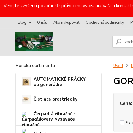
Venujte zvýšenú pozornosť správnemu vypísaniu Vašich kontaktn
Blog
O nás
Ako nakupovať
Obchodné podmienky
P
Ponuka sortimentu
Úvod
N
GOR
AUTOMATICKÉ PRÁČKY
po generálke
Čistiace prostriedky
Cena:
Čerpadlá vibračné -
kávovary, vysávače
Skl