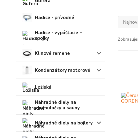
Guferá
Hadice - prívodné
Najnov
Hadice - vypúšťacie +
spojky
Zobrazuje
Klinové remene
Kondenzátory motorové
Ložiská
Náhradné diely na
akumulačky a sauny
Náhradné diely na bojlery