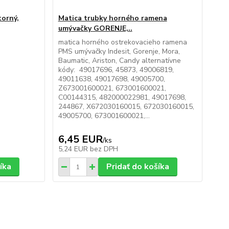
torný,
Matica trubky horného ramena
umývačky GORENJE,..
matica horného ostrekovacieho ramena
PMS umývačky Indesit, Gorenje, Mora,
Baumatic, Ariston, Candy alternatívne
kódy: 49017696, 45873, 49006819,
49011638, 49017698, 49005700,
Z673001600021, 673001600021,
C00144315, 482000022981, 49017698,
244867, X672030160015, 672030160015,
49005700, 673001600021,...
6,45 EUR
/
ks
5,24 EUR
bez DPH
íka
Pridať do košíka