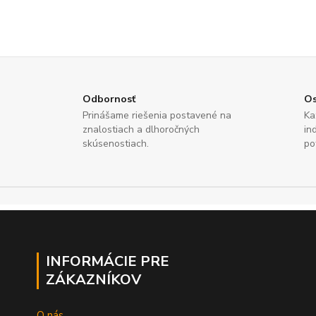
Odbornosť
Os
Prinášame riešenia postavené na
Ka
znalostiach a dlhoročných
in
skúsenostiach.
po
INFORMÁCIE PRE
ZÁKAZNÍKOV
O nás