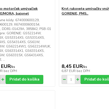
o-motorček umývačiek
Kryt rukovete umývačky vnú
E/MORA, bajonet
GORENJE, PMS..
ívne kódy: 674000600129,
600129, X674000600154,
, DD81-01429A, 385842, PSB-01
pre: GORENJE: GS52214W,
X, GS53314XS, GS53314XS,
XS, GS54314XS, GS61W,
4W, GS62214W1, GS62214WUK,
X, GS63314X1, GS63314XS,
W, GS63315X, GS64314XS,
 ...
 EUR
8,45 EUR
/
ks
/
ks
UR
bez DPH
6,87 EUR
bez DPH
Pridať do košíka
Pridať do koš