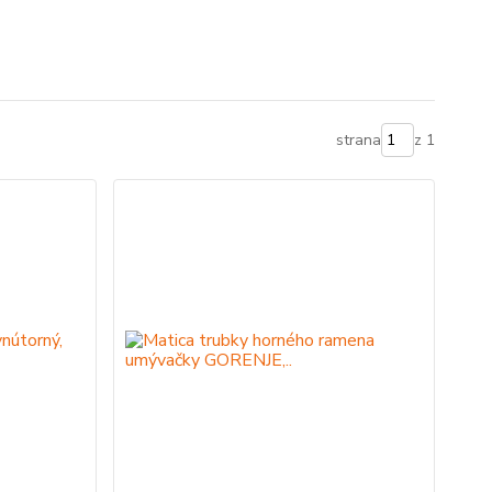
strana
z 1