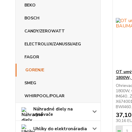
BEKO
BOSCH
CANDY/ZEROWATT
ELECTROLUX/ZANUSSI/AEG
FAGOR
GORENJE
OT umý
1800W,
SMEG
Ohrieva
1800W, 
WHIRPOOL/POLAR
IM640...
X674001
BWI460..
Náhradné diely na
37,10
vysávače
30,16 E
Uhlíky do elektronáradia