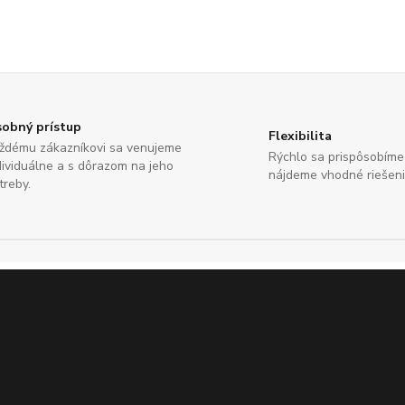
obný prístup
Flexibilita
ždému zákazníkovi sa venujeme
Rýchlo sa prispôsobím
dividuálne a s dôrazom na jeho
nájdeme vhodné riešeni
treby.