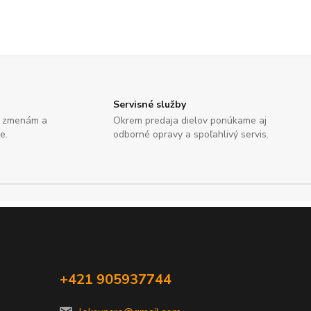
Servisné služby
e zmenám a
Okrem predaja dielov ponúkame aj
e.
odborné opravy a spoľahlivý servis.
+421 905937744