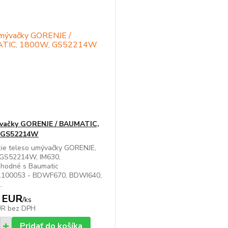
vačky GORENJE / BAUMATIC,
 GS52214W
cie teleso umývačky GORENJE,
GS52214W, IM630,
Zhodné s Baumatic
100053 - BDWF670, BDWI640,
.
 EUR
/
ks
UR
bez DPH
Pridať do košíka