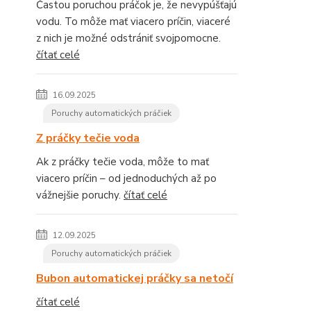
Častou poruchou práčok je, že nevypúšťajú
vodu. To môže mať viacero príčin, viaceré
z nich je možné odstrániť svojpomocne.
čítať celé
16.09.2025
Poruchy automatických práčiek
Z práčky tečie voda
Ak z práčky tečie voda, môže to mať
viacero príčin – od jednoduchých až po
vážnejšie poruchy.
čítať celé
12.09.2025
Poruchy automatických práčiek
Bubon automatickej práčky sa netočí
čítať celé