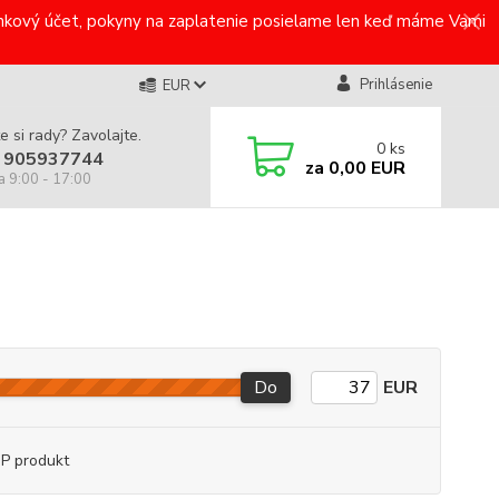
bankový účet, pokyny na zaplatenie posielame len keď máme Vami
Prihlásenie
EUR
e si rady? Zavolajte.
0
ks
 905937744
za
0,00 EUR
a 9:00 - 17:00
Do
EUR
P produkt