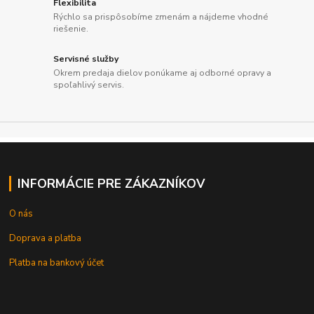
Flexibilita
Rýchlo sa prispôsobíme zmenám a nájdeme vhodné
riešenie.
Servisné služby
Okrem predaja dielov ponúkame aj odborné opravy a
spoľahlivý servis.
INFORMÁCIE PRE ZÁKAZNÍKOV
O nás
Doprava a platba
Platba na bankový účet