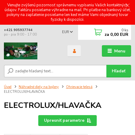
Venujte zvýšenú pozornosť správnemu vypísaniu Vašich kontaktných
údajov. Faktúru posielame výhradne na mail. Pri platbe na bankový účet,
pokyny na zaplatenie posielame len keď máme Vami objednaný tovar
fyzicky k dispozícii.
0
ks
+421 905937744
EUR
za
0,00 EUR
po - pia 9:00 - 17:00
Menu
Hľadať
Úvod
Náhradné diely na bojlery
Ohrievacie telesá
ELECTROLUX/HLAVAČKA
ELECTROLUX/HLAVAČKA
Upresniť parametre