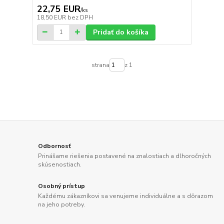
22,75 EUR
/
ks
18,50 EUR
bez DPH
Pridať do košíka
strana
z 1
Odbornosť
Prinášame riešenia postavené na znalostiach a dlhoročných
skúsenostiach.
Osobný prístup
Každému zákazníkovi sa venujeme individuálne a s dôrazom
na jeho potreby.