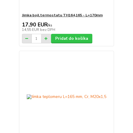
Jimka bojl.termostatu TH164,165 - L=170mm
17,90 EUR
/
ks
14,55 EUR
bez DPH
Pridať do košíka