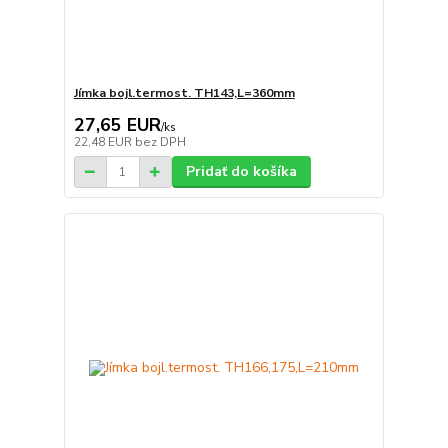
Jímka bojl.termost. TH143,L=360mm
27,65 EUR
/
ks
22,48 EUR
bez DPH
Pridať do košíka