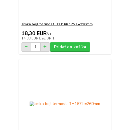
Jímka bojl.termost. TH166,175,L=210mm
18,30 EUR
/
ks
14,88 EUR
bez DPH
Pridať do košíka