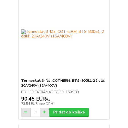
Termostat 3-fáz. COTHERM, BTS-80051, 2 čidlá,
20A/240V (15A/400V)
BOJLER-TATRAMAT EO 30 -150/380
90,45 EUR
/
ks
73,54 EUR
bez DPH
Pridať do košíka