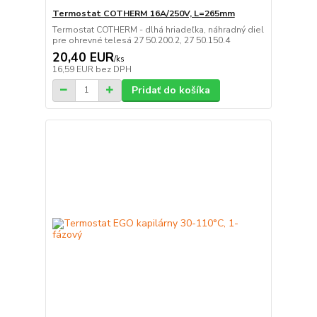
Termostat COTHERM 16A/250V, L=265mm
Termostat COTHERM - dlhá hriadeľka, náhradný diel
pre ohrevné telesá 27 50.200.2, 27 50.150.4
20,40 EUR
/
ks
16,59 EUR
bez DPH
Pridať do košíka