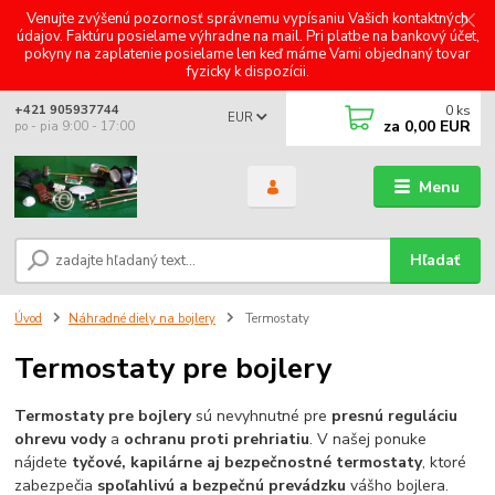
Venujte zvýšenú pozornosť správnemu vypísaniu Vašich kontaktných
údajov. Faktúru posielame výhradne na mail. Pri platbe na bankový účet,
pokyny na zaplatenie posielame len keď máme Vami objednaný tovar
fyzicky k dispozícii.
0
ks
+421 905937744
EUR
za
0,00 EUR
po - pia 9:00 - 17:00
Menu
Hľadať
Úvod
Náhradné diely na bojlery
Termostaty
Termostaty pre bojlery
Termostaty pre bojlery
sú nevyhnutné pre
presnú reguláciu
ohrevu vody
a
ochranu proti prehriatiu
. V našej ponuke
nájdete
tyčové, kapilárne aj bezpečnostné termostaty
, ktoré
zabezpečia
spoľahlivú a bezpečnú prevádzku
vášho bojlera.