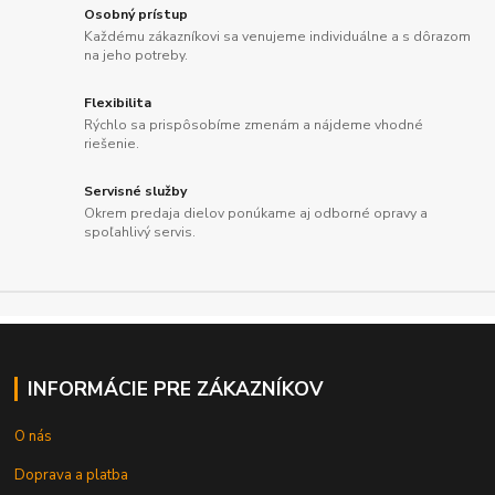
Osobný prístup
Každému zákazníkovi sa venujeme individuálne a s dôrazom
na jeho potreby.
Flexibilita
Rýchlo sa prispôsobíme zmenám a nájdeme vhodné
riešenie.
Servisné služby
Okrem predaja dielov ponúkame aj odborné opravy a
spoľahlivý servis.
INFORMÁCIE PRE ZÁKAZNÍKOV
O nás
Doprava a platba