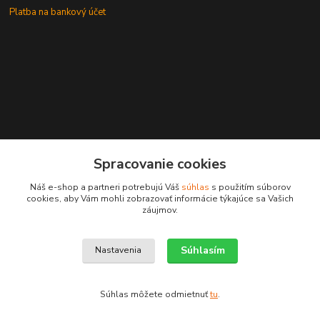
Platba na bankový účet
+421 905937744
Spracovanie cookies
leksunsro@gmail.com
Náš e-shop a partneri potrebujú Váš
súhlas
s použitím súborov
cookies, aby Vám mohli zobrazovať informácie týkajúce sa Vašich
záujmov.
Súhlasím
Nastavenia
Upravit sběr cookies.
Súhlas môžete odmietnuť
tu
.
Vytvorené na
Eshop-rychlo.sk