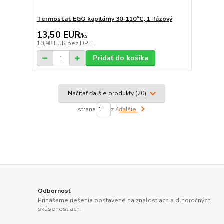
Termostat EGO kapilárny 30-110°C, 1-fázový
13,50 EUR
/
ks
10,98 EUR
bez DPH
Pridať do košíka
Načítať ďalšie produkty (20)
strana
z 4
ďalšie
Odbornosť
Prinášame riešenia postavené na znalostiach a dlhoročných
skúsenostiach.