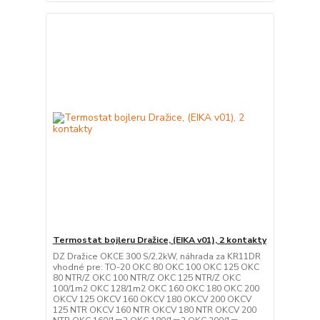
Termostat bojleru Dražice, (EIKA v01), 2 kontakty
DZ Dražice OKCE 300 S/2,2kW, náhrada za KR11DR
vhodné pre: TO-20 OKC 80 OKC 100 OKC 125 OKC
80 NTR/Z OKC 100 NTR/Z OKC 125 NTR/Z OKC
100/1m2 OKC 128/1m2 OKC 160 OKC 180 OKC 200
OKCV 125 OKCV 160 OKCV 180 OKCV 200 OKCV
125 NTR OKCV 160 NTR OKCV 180 NTR OKCV 200