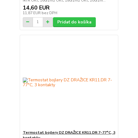
NTR OKC 160/1m2 OKC 180/1m2 OKC 200/1m...
14,60 EUR
11,87 EUR
bez DPH
Pridať do košíka
Termostat bojlery DZ DRAŽICE KR11.DR 7-77°C, 3
kontakty