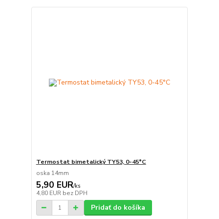
Termostat bimetalický TY53, 0-45°C
oska 14mm
5,90 EUR
/
ks
4,80 EUR
bez DPH
Pridať do košíka