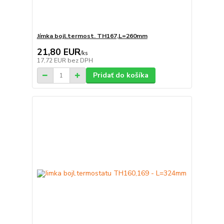
Jímka bojl.termost. TH167,L=260mm
21,80 EUR
/
ks
17,72 EUR
bez DPH
Pridať do košíka