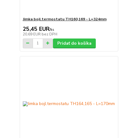
Jimka bojl.termostatu TH160,169 - L=324mm
25,45 EUR
/
ks
20,69 EUR
bez DPH
Pridať do košíka