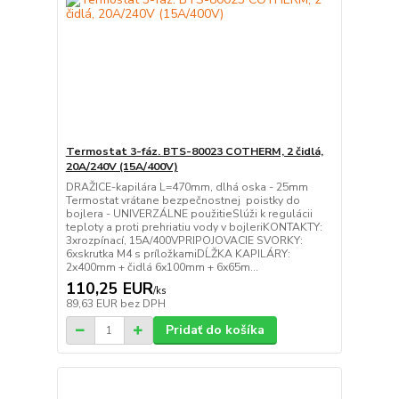
Termostat 3-fáz. BTS-80023 COTHERM, 2 čidlá,
20A/240V (15A/400V)
DRAŽICE-kapilára L=470mm, dlhá oska - 25mm
Termostat vrátane bezpečnostnej poistky do
bojlera - UNIVERZÁLNE použitieSlúži k regulácii
teploty a proti prehriatiu vody v bojleriKONTAKTY:
3xrozpínací, 15A/400VPRIPOJOVACIE SVORKY:
6xskrutka M4 s príložkamiDĹŽKA KAPILÁRY:
2x400mm + čidlá 6x100mm + 6x65m...
110,25 EUR
/
ks
89,63 EUR
bez DPH
Pridať do košíka