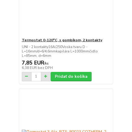
Termostat 0-120°C, s gombíkom, 2 kontakty
UNI - 2 kontakty16A/250Voska tvaru D -
L=16mm/d=6/4,6mmkapilára L=1000mmčidlo
L=85mm, d=6mm
7,85 EUR
/
ks
6,38 EUR
bez DPH
Pridať do košíka