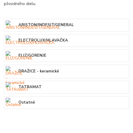
pôvodného dielu.
ARISTON/INDESIT/GENERAL
ELECTROLUX/HLAVAČKA
ELIZ/GORENJE
DRAŽICE - keramické
TATRAMAT
Ostatné