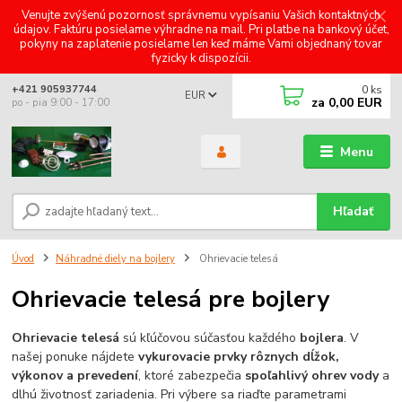
Venujte zvýšenú pozornosť správnemu vypísaniu Vašich kontaktných
údajov. Faktúru posielame výhradne na mail. Pri platbe na bankový účet,
pokyny na zaplatenie posielame len keď máme Vami objednaný tovar
fyzicky k dispozícii.
0
ks
+421 905937744
EUR
za
0,00 EUR
po - pia 9:00 - 17:00
Menu
Hľadať
Úvod
Náhradné diely na bojlery
Ohrievacie telesá
Ohrievacie telesá pre bojlery
Ohrievacie telesá
sú kľúčovou súčasťou každého
bojlera
. V
našej ponuke nájdete
vykurovacie prvky rôznych dĺžok,
výkonov a prevedení
, ktoré zabezpečia
spoľahlivý ohrev vody
a
dlhú životnosť zariadenia. Pri výbere sa riaďte parametrami