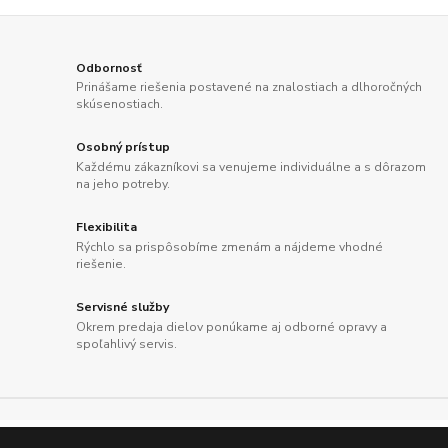
Odbornosť
Prinášame riešenia postavené na znalostiach a dlhoročných
skúsenostiach.
Osobný prístup
Každému zákazníkovi sa venujeme individuálne a s dôrazom
na jeho potreby.
Flexibilita
Rýchlo sa prispôsobíme zmenám a nájdeme vhodné
riešenie.
Servisné služby
Okrem predaja dielov ponúkame aj odborné opravy a
spoľahlivý servis.