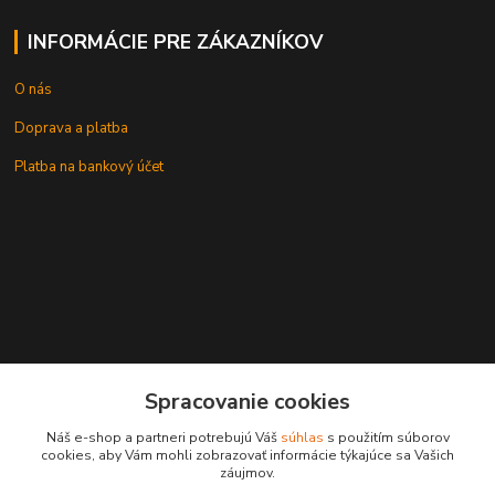
INFORMÁCIE PRE ZÁKAZNÍKOV
O nás
Doprava a platba
Platba na bankový účet
+421 905937744
Spracovanie cookies
leksunsro@gmail.com
Náš e-shop a partneri potrebujú Váš
súhlas
s použitím súborov
cookies, aby Vám mohli zobrazovať informácie týkajúce sa Vašich
záujmov.