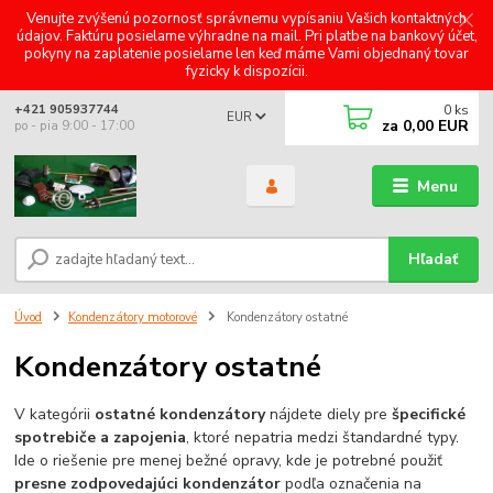
Venujte zvýšenú pozornosť správnemu vypísaniu Vašich kontaktných
údajov. Faktúru posielame výhradne na mail. Pri platbe na bankový účet,
pokyny na zaplatenie posielame len keď máme Vami objednaný tovar
fyzicky k dispozícii.
0
ks
+421 905937744
EUR
za
0,00 EUR
po - pia 9:00 - 17:00
Menu
Hľadať
Úvod
Kondenzátory motorové
Kondenzátory ostatné
Kondenzátory ostatné
V kategórii
ostatné kondenzátory
nájdete diely pre
špecifické
spotrebiče a zapojenia
, ktoré nepatria medzi štandardné typy.
Ide o riešenie pre menej bežné opravy, kde je potrebné použiť
presne zodpovedajúci kondenzátor
podľa označenia na