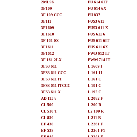
2ML96
FU 614 6IT
3F109
FU 614 6X
3F 109 CCC
FU 837
3F111
FUS3 611
3F1609
FUS3 611 X
3F1610
FUS 611 6
3F 161 0X
FUS 611 6IT
3F1611
FUS 611 6X
3F1612
FWD 612 IT
3F 161 2LX
FWM 714 IT
3FS3 611
L 1609 I
3FS3 611 CCC
L 161 1I
3FS3 611 IT
L 161 C
3FS3 611 ITCCC
L 191 C
3FS3 611 X
L 192 C
AD 115 8
L 2082 F
CL 500
L 209 R
CL 510 T
L2 109 R
CL 850
L 211 R
EF 438
L 2261 F
EF 538
L 2261 F1
EF 948
L 2281 F