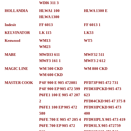
WDI6 311 3
HOLLANDIA
HLWA1 100
HLWA 1300 E
HLWA 1300
Indesit
FF 6013
FF 6013 1
KELVINATOR
LK 115
LK53
Kenwood
WM13
WT5
WM23
MABE
MWD33 611
MWF32 511
MWF3 161 1
MWF3 2 612
MAGIC LINE
WM 500 CKD
WM 800 CKD
WM 600 CKD
MASTER COOK
P 6F 900 E 905 472081
PFD73P 905 472 731
P 6F 900 EP 905 472 599
PFD83IPCKD 905 473
P6FE1 100 E 905 47 207
623
2
PFD84CKD 905 47 375 8
P6FE1 100 EP 905 472
PFD93IPCKD 905 473
580
400
P6FE 700 E 905 47 205 4
PFD93IPLX 905 473 419
P6FE 700 EP 905 472
PFD93LX 905 472759