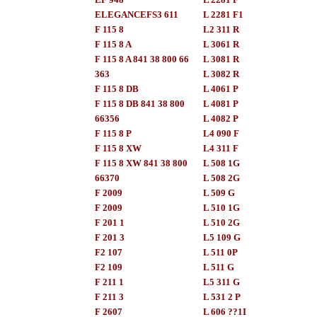
ELEGANCEFS3 611
L 2281 F1
F 115 8
L2 311 R
F 115 8 A
L 3061 R
F 115 8 A 841 38 800 66
L 3081 R
363
L 3082 R
F 115 8 DB
L 4061 P
F 115 8 DB 841 38 800
L 4081 P
66356
L 4082 P
F 115 8 P
L4 090 F
F 115 8 XW
L4 311 F
F 115 8 XW 841 38 800
L 508 1G
66370
L 508 2G
F 2009
L 509 G
F 2009
L 510 1G
F 201 1
L 510 2G
F 201 3
L5 109 G
F2 107
L 511 0P
F2 109
L 511 G
F 211 1
L5 311 G
F 211 3
L 531 2 P
F 2607
L 606 ??1I