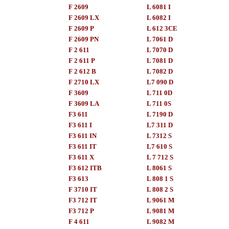
F 2609
L 6081 I
F 2609 LX
L 6082 I
F 2609 P
L 612 3CE
F 2609 PN
L 7061 D
F 2 611
L 7070 D
F 2 611 P
L 7081 D
F 2 612 B
L 7082 D
F 2710 LX
L7 090 D
F 3609
L 711 0D
F 3609 LA
L 711 0S
F3 611
L 7190 D
F3 611 I
L7 311 D
F3 611 IN
L 7312 S
F3 611 IT
L7 610 S
F3 611 X
L 7 712 S
F3 612 ITB
L 8061 S
F3 613
L 808 1 S
F 3710 IT
L 808 2 S
F3 712 IT
L 9061 M
F3 712 P
L 9081 M
F 4 611
L 9082 M