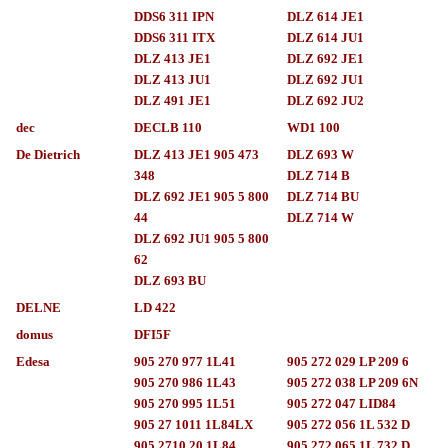
DDS6 311 IPN
DLZ 614 JE1
DDS6 311 ITX
DLZ 614 JU1
DLZ 413 JE1
DLZ 692 JE1
DLZ 413 JU1
DLZ 692 JU1
DLZ 491 JE1
DLZ 692 JU2
dec
DECLB 110
WD1 100
De Dietrich
DLZ 413 JE1 905 473
DLZ 693 W
348
DLZ 714 B
DLZ 692 JE1 905 5 800
DLZ 714 BU
44
DLZ 714 W
DLZ 692 JU1 905 5 800
62
DLZ 693 BU
DELNE
LD 422
domus
DFI5F
Edesa
905 270 977 1L41
905 272 029 LP 209 6
905 270 986 1L43
905 272 038 LP 209 6N
905 270 995 1L51
905 272 047 LID84
905 27 1011 1L84LX
905 272 056 1L 532 D
905 2710 20 1L84
905 272 065 1L 732 D