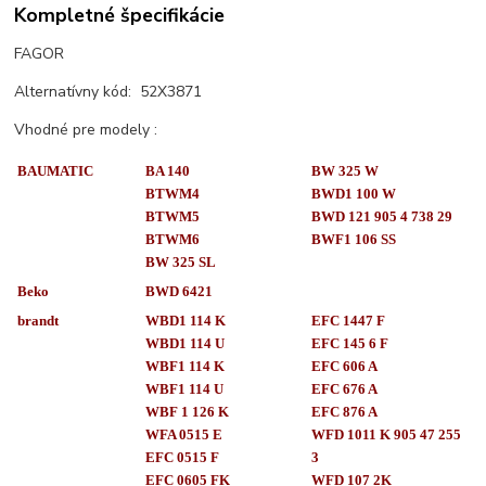
Kompletné špecifikácie
FAGOR
Alternatívny kód: 52X3871
Vhodné pre modely :
BAUMATIC
BA 140
BW 325 W
BTWM4
BWD1 100 W
BTWM5
BWD 121 905 4 738 29
BTWM6
BWF1 106 SS
BW 325 SL
Beko
BWD 6421
brandt
WBD1 114 K
EFC 1447 F
WBD1 114 U
EFC 145 6 F
WBF1 114 K
EFC 606 A
WBF1 114 U
EFC 676 A
WBF 1 126 K
EFC 876 A
WFA 0515 E
WFD 1011 K 905 47 255
EFC 0515 F
3
EFC 0605 FK
WFD 107 2K