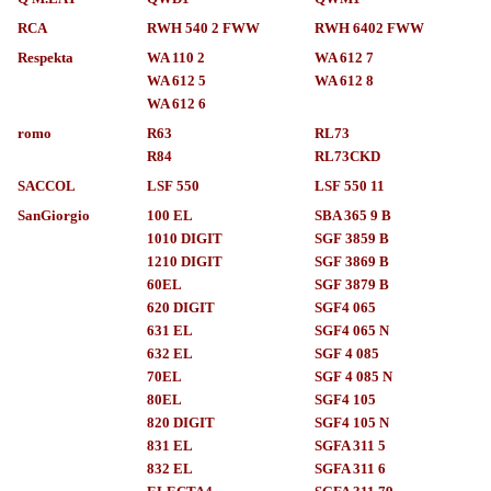
RCA
RWH 540 2 FWW
RWH 6402 FWW
Respekta
WA 110 2
WA 612 7
WA 612 5
WA 612 8
WA 612 6
romo
R63
RL73
R84
RL73CKD
SACCOL
LSF 550
LSF 550 11
SanGiorgio
100 EL
SBA 365 9 B
1010 DIGIT
SGF 3859 B
1210 DIGIT
SGF 3869 B
60EL
SGF 3879 B
620 DIGIT
SGF4 065
631 EL
SGF4 065 N
632 EL
SGF 4 085
70EL
SGF 4 085 N
80EL
SGF4 105
820 DIGIT
SGF4 105 N
831 EL
SGFA 311 5
832 EL
SGFA 311 6