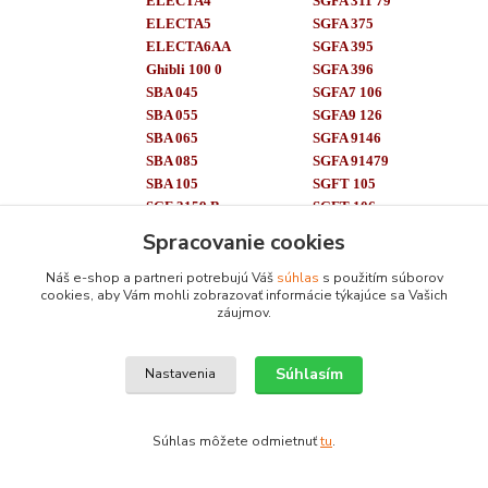
ELECTA4
SGFA 311 79
ELECTA5
SGFA 375
ELECTA6AA
SGFA 395
Ghibli 100 0
SGFA 396
SBA 045
SGFA7 106
SBA 055
SGFA9 126
SBA 065
SGFA 9146
SBA 085
SGFA 91479
SBA 105
SGFT 105
SGF 3159 B
SGFT 106
SBA 316 9B
SGFT85
Spracovanie cookies
SGF 3179 B
SGLF 9 116
Náš e-shop a partneri potrebujú Váš
súhlas
s použitím súborov
SARENA
SW 201
cookies, aby Vám mohli zobrazovať informácie týkajúce sa Vašich
SMEG
43CT2
K 430 CT2
záujmov.
93CT
K 630 CT1
93CT1
WF 100 0d
Súhlasím
Nastavenia
K1 100 CT
WF55T
SUMMET
EU 104 1
TEBA
8401 CM
1 140 1CM
Súhlas môžete odmietnuť
tu
.
841 1CM