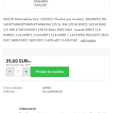
FAGOR Alternatívny kód: 52X3871 Vhodné pre modely : BAUMATIC BA
140 BTWM4 BTWM5 BTWM6 BW 325 SL BW 325 W BWD1 100 W BWD
121 905 4 738 29 BWF1 106 SS Beko BWD 6421 brandt WBD1 114
KWBD1 114 UWBF1 114 KWBF1 114 UWBF 1 126 KWFA 0515 EEFC 0515
FEFC 0605 FKEFC 0615 FEFC 0 676 eEFC 0 676 FWF...
celý popis
35,60 EUR
/
ks
28,94 EUR
bez DPH
Pridať do košíka
Číslo produktu:
19450
EAN kód:
33 LA0939100
Odbornosť