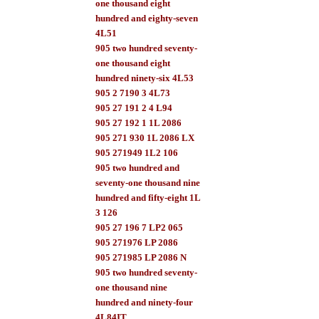
one thousand eight
hundred and eighty-seven
4L51
905 two hundred seventy-
one thousand eight
hundred ninety-six 4L53
905 2 7190 3 4L73
905 27 191 2 4 L94
905 27 192 1 1L 2086
905 271 930 1L 2086 LX
905 271949 1L2 106
905 two hundred and
seventy-one thousand nine
hundred and fifty-eight 1L
3 126
905 27 196 7 LP2 065
905 271976 LP 2086
905 271985 LP 2086 N
905 two hundred seventy-
one thousand nine
hundred and ninety-four
4L84IT