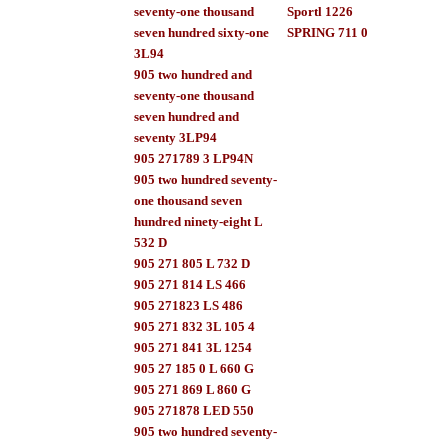
seventy-one thousand
Sportl 1226
seven hundred sixty-one
SPRING 711 0
3L94
905 two hundred and
seventy-one thousand
seven hundred and
seventy 3LP94
905 271789 3 LP94N
905 two hundred seventy-
one thousand seven
hundred ninety-eight L
532 D
905 271 805 L 732 D
905 271 814 LS 466
905 271823 LS 486
905 271 832 3L 105 4
905 271 841 3L 1254
905 27 185 0 L 660 G
905 271 869 L 860 G
905 271878 LED 550
905 two hundred seventy-