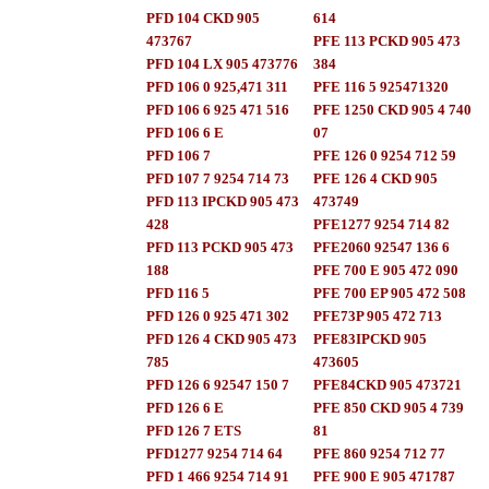
PFD 104 CKD 905
614
473767
PFE 113 PCKD 905 473
PFD 104 LX 905 473776
384
PFD 106 0 925,471 311
PFE 116 5 925471320
PFD 106 6 925 471 516
PFE 1250 CKD 905 4 740
PFD 106 6 E
07
PFD 106 7
PFE 126 0 9254 712 59
PFD 107 7 9254 714 73
PFE 126 4 CKD 905
PFD 113 IPCKD 905 473
473749
428
PFE1277 9254 714 82
PFD 113 PCKD 905 473
PFE2060 92547 136 6
188
PFE 700 E 905 472 090
PFD 116 5
PFE 700 EP 905 472 508
PFD 126 0 925 471 302
PFE73P 905 472 713
PFD 126 4 CKD 905 473
PFE83IPCKD 905
785
473605
PFD 126 6 92547 150 7
PFE84CKD 905 473721
PFD 126 6 E
PFE 850 CKD 905 4 739
PFD 126 7 ETS
81
PFD1277 9254 714 64
PFE 860 9254 712 77
PFD 1 466 9254 714 91
PFE 900 E 905 471787