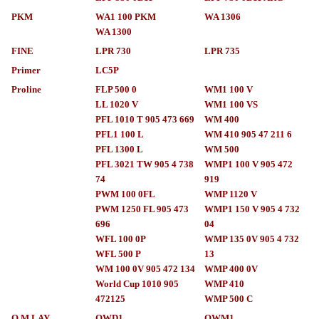
PKM
WA1 100 PKM
WA 1306
WA 1300
FINE
LPR 730
LPR 735
Primer
LC5P
Proline
FLP 500 0
WM1 100 V
LL 1020 V
WM1 100 VS
PFL 1010 T 905 473 669
WM 400
PFL1 100 L
WM 410 905 47 211 6
PFL 1300 L
WM 500
PFL 3021 TW 905 4 738
WMP1 100 V 905 472
74
919
PWM 100 0FL
WMP 1120 V
PWM 1250 FL 905 473
WMP1 150 V 905 4 732
696
04
WFL 100 0P
WMP 135 0V 905 4 732
WFL 500 P
13
WM 100 0V 905 472 134
WMP 400 0V
World Cup 1010 905
WMP 410
472125
WMP 500 C
Q M.LAY
QWD1
QWM1