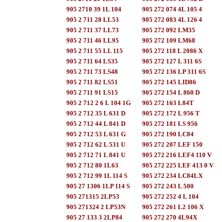
905 2710 39 1L 104
905 272 074 4L 105 4
905 2 711 28 LL53
905 272 083 4L 126 4
905 2 711 37 LL73
905 272 092 LM35
905 2 711 46 LL95
905 272 109 LM68
905 2 711 55 LL 115
905 272 118 L 2086 X
905 2 711 64 LS35
905 272 127 L 311 6S
905 2 711 73 LS48
905 272 136 LP 311 6S
905 2 711 82 LS51
905 272 145 LID86
905 2 711 91 LS15
905 272 154 L 860 D
905 2 712 2 6 L 104 1G
905 272 163 L84T
905 2 712 35 L 631 D
905 272 172 L 956 T
905 2 712 44 L 841 D
905 272 181 LS 956
905 2 712 53 L 631 G
905 272 190 LC84
905 2 712 62 L 531 U
905 272 207 LEF 150
905 2 712 71 L 841 U
905 272 216 LEF4 110 V
905 2 712 80 1L63
905 272 225 LEF 413 0 V
905 2 712 99 1L 114 S
905 272 234 LC84LX
905 27 1306 1LP 114 S
905 272 243 L 500
905 271315 2LP53
905 272 252 4 L 104
905 271324 2 LP53N
905 272 261 L2 106 X
905 27 133 3 2LP84
905 272 270 4L94X