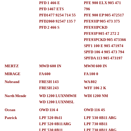
PFD 1 466 E
PFE 900 ELX 905 471
PFD 1467 ETS
796
PFD1477 9254 714 55
PFE 900 EP 905 472517
PFD2060 92547 135 7
PFE93IP 905 473 375
PFD 2 466 S
PFE93IPCKD
PFE93P 905 47 272 2
PFE93PCKD 905 473366
SPF1 100 E 905 471974
SPFD 106 4 905 473 794
SPFDA 113 905 473197
MERTZ
MWD 600 IN
MWM 600 IN
MIRAGE
FA 600
FA 100 0
Nobrand
FRESH 143
WA 802
FRESH 243
WFF 106 2 K
North Mende
WD 1200 LUXNMWH
WDI 1200 NM
WD 1200 LUXNMSL
Ocean
OWD 116 4
OWD 116 4S
Patrick
LPF 520 0b11
LPF 530 0B11 ARG
LPF 520 0B11ARG
LPF 730 0B11
LPF 530 0B11
LPF 730 0B11 ARG