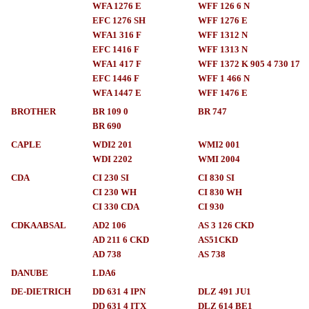
WFA 1276 E
WFF 126 6 N
EFC 1276 SH
WFF 1276 E
WFA1 316 F
WFF 1312 N
EFC 1416 F
WFF 1313 N
WFA1 417 F
WFF 1372 K 905 4 730 17
EFC 1446 F
WFF 1 466 N
WFA 1447 E
WFF 1476 E
BROTHER
BR 109 0
BR 747
BR 690
CAPLE
WDI2 201
WMI2 001
WDI 2202
WMI 2004
CDA
CI 230 SI
CI 830 SI
CI 230 WH
CI 830 WH
CI 330 CDA
CI 930
CDKAABSAL
AD2 106
AS 3 126 CKD
AD 211 6 CKD
AS51CKD
AD 738
AS 738
DANUBE
LDA6
DE-DIETRICH
DD 631 4 IPN
DLZ 491 JU1
DD 631 4 ITX
DLZ 614 BE1