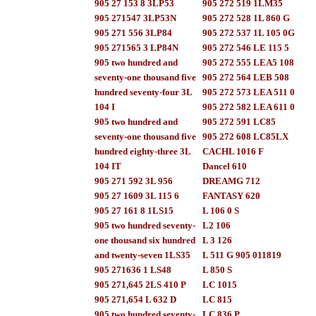
905 27 153 8 3LP53
905 272 519 1LM35
905 271547 3LP53N
905 272 528 1L 860 G
905 271 556 3LP84
905 272 537 1L 105 0G
905 271565 3 LP84N
905 272 546 LE 115 5
905 two hundred and
905 272 555 LEA5 108
seventy-one thousand five
905 272 564 LEB 508
hundred seventy-four 3L
905 272 573 LEA 511 0
104 I
905 272 582 LEA 611 0
905 two hundred and
905 272 591 LC85
seventy-one thousand five
905 272 608 LC85LX
hundred eighty-three 3L
CACHL 1016 F
104 IT
Dancel 610
905 271 592 3L 956
DREAMG 712
905 27 1609 3L 115 6
FANTASY 620
905 27 161 8 1LS15
L 106 0 S
905 two hundred seventy-
L2 106
one thousand six hundred
L 3 126
and twenty-seven 1LS35
L 511 G 905 011819
905 271636 1 LS48
L 850 S
905 271,645 2LS 410 P
LC 1015
905 271,654 L 632 D
LC 815
905 two hundred seventy-
LC 836 P