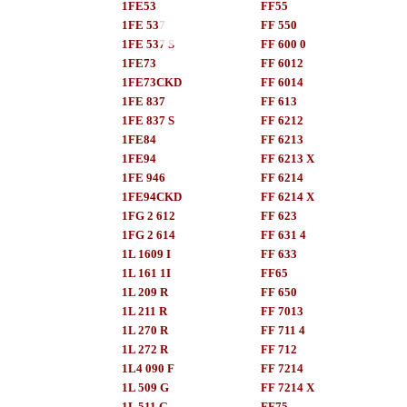
1FE53
FF55
1FE 537
FF 550
1FE 537 S
FF 600 0
1FE73
FF 6012
1FE73CKD
FF 6014
1FE 837
FF 613
1FE 837 S
FF 6212
1FE84
FF 6213
1FE94
FF 6213 X
1FE 946
FF 6214
1FE94CKD
FF 6214 X
1FG 2 612
FF 623
1FG 2 614
FF 631 4
1L 1609 I
FF 633
1L 161 1I
FF65
1L 209 R
FF 650
1L 211 R
FF 7013
1L 270 R
FF 711 4
1L 272 R
FF 712
1L4 090 F
FF 7214
1L 509 G
FF 7214 X
1L 511 G
FF75