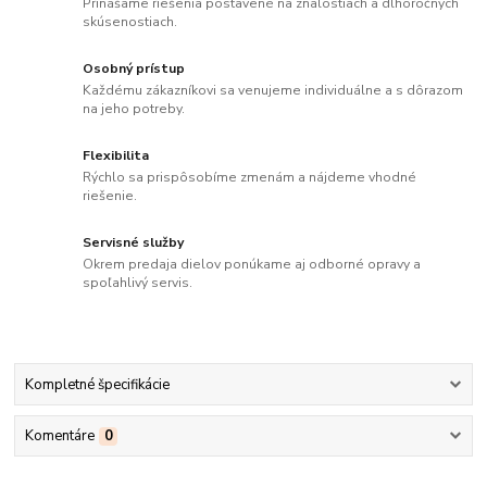
Prinášame riešenia postavené na znalostiach a dlhoročných
skúsenostiach.
Osobný prístup
Každému zákazníkovi sa venujeme individuálne a s dôrazom
na jeho potreby.
Flexibilita
Rýchlo sa prispôsobíme zmenám a nájdeme vhodné
riešenie.
Servisné služby
Okrem predaja dielov ponúkame aj odborné opravy a
spoľahlivý servis.
Kompletné špecifikácie
Komentáre
0