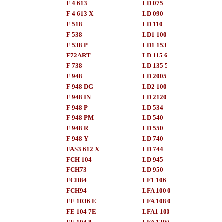
F 4 613
LD 075
F 4 613 X
LD 090
F 518
LD 110
F 538
LD1 100
F 538 P
LD1 153
F72ART
LD 115 6
F 738
LD 135 5
F 948
LD 2005
F 948 DG
LD2 100
F 948 IN
LD 2120
F 948 P
LD 534
F 948 PM
LD 540
F 948 R
LD 550
F 948 Y
LD 740
FAS3 612 X
LD 744
FCH 104
LD 945
FCH73
LD 950
FCH84
LF1 106
FCH94
LFA 100 0
FE 1036 E
LFA 108 0
FE 104 7E
LFA1 100
FE 104 8
LFA 1200