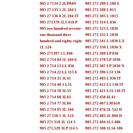
905 2 7134 2 2LP84N
905 272 289 L 100 6
905 27 135 1 2L 104 I
905 272 298 L 815
905 27 136 0 2L 104 IT
905 272 305 L 1015
905 271379 1LS 410 P
905 272 314 L 836
905 two hundred seventy-
905 272 323 L 1026
one thousand three
905 272 332 L 1036
hundred and eighty-eight
905 272 341 L 1036 LX
1L 124
905 272 350 L 1036 X
905 271397 1 L 846
905 272 369 LP 836
905 2 714 04 1L 104 6
905 272 378 LP 1036
905 2 714 13 LL 956
905 272 387 LP 1036 N
905 2 714 22 LL 115 6
905 272 396 LS1 136
905 2 714 31 3L41
905 272 403 L 936 IT
905 2 714 40 3 L51
905 272 412 L1 136 IT
905 2 714 59 3L53
905 272 421 LS1 136 IT
905 2 714 68 3L63
905 272 458 4L41
905 2 714 77 3L84
905 272 467 LM 610
905 2 714 95 3L 104
905 272 476 2L 532 D
905 27 150 1 3L 124
905 272 485 2L 860 D
905 271 510 3L 114 S
905 272 494 1LS 486
905 271,529 3LP 114 S
905 272 500 1LS4 106