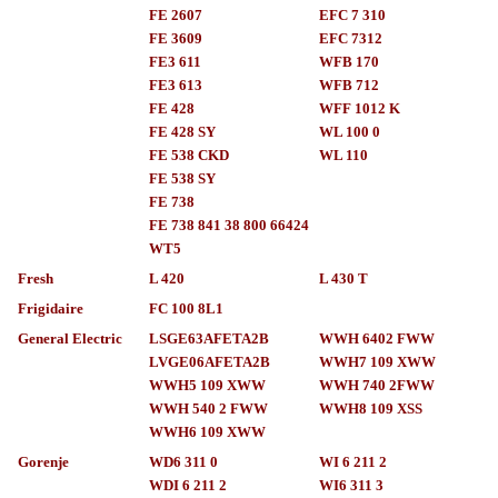
FE 2607
EFC 7 310
FE 3609
EFC 7312
FE3 611
WFB 170
FE3 613
WFB 712
FE 428
WFF 1012 K
FE 428 SY
WL 100 0
FE 538 CKD
WL 110
FE 538 SY
FE 738
FE 738 841 38 800 66424
WT5
Fresh
L 420
L 430 T
Frigidaire
FC 100 8L1
General Electric
LSGE63AFETA2B
WWH 6402 FWW
LVGE06AFETA2B
WWH7 109 XWW
WWH5 109 XWW
WWH 740 2FWW
WWH 540 2 FWW
WWH8 109 XSS
WWH6 109 XWW
Gorenje
WD6 311 0
WI 6 211 2
WDI 6 211 2
WI6 311 3