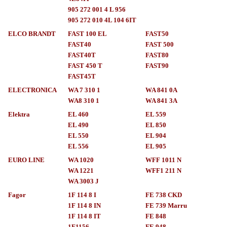
905 272 001 4 L 956
905 272 010 4L 104 6IT
ELCO BRANDT
FAST 100 EL
FAST50
FAST40
FAST 500
FAST40T
FAST80
FAST 450 T
FAST90
FAST45T
ELECTRONICA
WA 7 310 1
WA 841 0A
WA8 310 1
WA 841 3A
Elektra
EL 460
EL 559
EL 490
EL 850
EL 550
EL 904
EL 556
EL 905
EURO LINE
WA 1020
WFF 1011 N
WA 1221
WFF1 211 N
WA 3003 J
Fagor
1F 114 8 I
FE 738 CKD
1F 114 8 IN
FE 739 Marru
1F 114 8 IT
FE 848
1F1156
FE 948