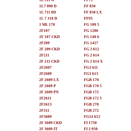
1L7 090 D
FF 850
1L 711 0D
FF 850 LX
1L 7 310 D
FF95
1 ML 170
FG 100 5
2F107
FG 1206
2F 107 CKD
FG 140 6
2F209
FG 1427
2F 209 CKD
FG 2 612
2F211
FG 2 614
2F 211 CKD
FG 2 614 X
2F2607
FG3 611
2F2609
FG3 613
2F 2609 LX
FGB 170
2F 2609 P
FGB 170 5
2F 2609 PN
FGB 172
2F2611
FGB 172 5
2F2613
FGB 270
2F311
FGB 272
2F3609
FGS3 612
2F 3609 CKD
FI 1750
2F 3609 IT
FI 2 950