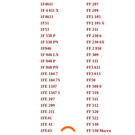
1F4611
FF 207
1F 4 611 X
FF 209
1F4613
FF2 105
1F51
FF2 105 X
1F53
FF 211
1F 538 P
FF 230 6
1F 538 PN
FF 230 6X
1F946
FF 2 950
1F 946 LX
FF 309
1F 948 P
FF 311
1F 948 PN
FF3 611
1FE 104 7
FF3 613
1FE 104 7S
FF50
1FE 1347
FF 500 0
1FE 1347 S
FF 510
1FE 207
FF 511
1FE 209
FF 512
1FE 211
FF 520
1FE41
FF 522
1FE 417
FF 530
1FE43
FF 530 Marru