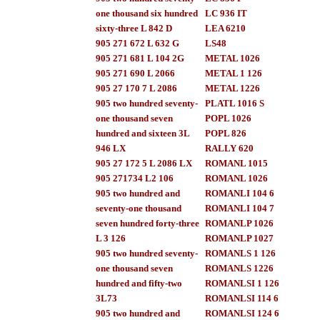
one thousand six hundred
LC 936 IT
sixty-three L 842 D
LEA 6210
905 271 672 L 632 G
LS48
905 271 681 L 104 2G
METAL 1026
905 271 690 L 2066
METAL 1 126
905 27 170 7 L 2086
METAL 1226
905 two hundred seventy-
PLATL 1016 S
one thousand seven
POPL 1026
hundred and sixteen 3L
POPL 826
946 LX
RALLY 620
905 27 172 5 L 2086 LX
ROMANL 1015
905 271734 L2 106
ROMANL 1026
905 two hundred and
ROMANLI 104 6
seventy-one thousand
ROMANLI 104 7
seven hundred forty-three
ROMANLP 1026
L 3 126
ROMANLP 1027
905 two hundred seventy-
ROMANLS 1 126
one thousand seven
ROMANLS 1226
hundred and fifty-two
ROMANLSI 1 126
3L73
ROMANLSI 114 6
905 two hundred and
ROMANLSI 124 6