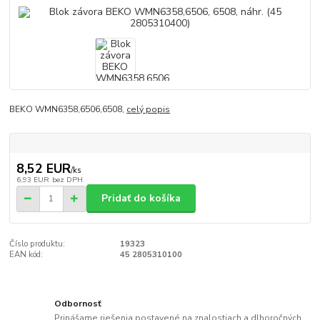
BEKO WMN6358,6506,6508,
celý popis
8,52 EUR
/
ks
6,93 EUR
bez DPH
Pridať do košíka
Číslo produktu:
19323
EAN kód:
45 2805310100
Odbornosť
Prinášame riešenia postavené na znalostiach a dlhoročných