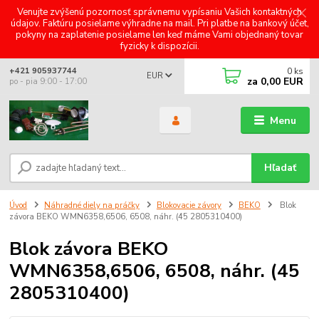
Venujte zvýšenú pozornosť správnemu vypísaniu Vašich kontaktných
údajov. Faktúru posielame výhradne na mail. Pri platbe na bankový účet,
pokyny na zaplatenie posielame len keď máme Vami objednaný tovar
fyzicky k dispozícii.
0
ks
+421 905937744
EUR
za
0,00 EUR
po - pia 9:00 - 17:00
Menu
Hľadať
Úvod
Náhradné diely na práčky
Blokovacie závory
BEKO
Blok
závora BEKO WMN6358,6506, 6508, náhr. (45 2805310400)
Blok závora BEKO
WMN6358,6506, 6508, náhr. (45
2805310400)