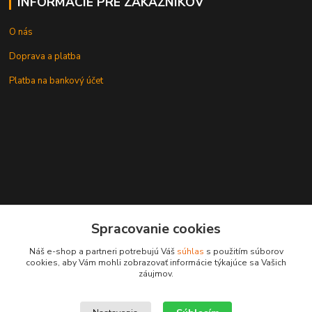
INFORMÁCIE PRE ZÁKAZNÍKOV
O nás
Doprava a platba
Platba na bankový účet
+421 905937744
Spracovanie cookies
leksunsro@gmail.com
Náš e-shop a partneri potrebujú Váš
súhlas
s použitím súborov
cookies, aby Vám mohli zobrazovať informácie týkajúce sa Vašich
záujmov.