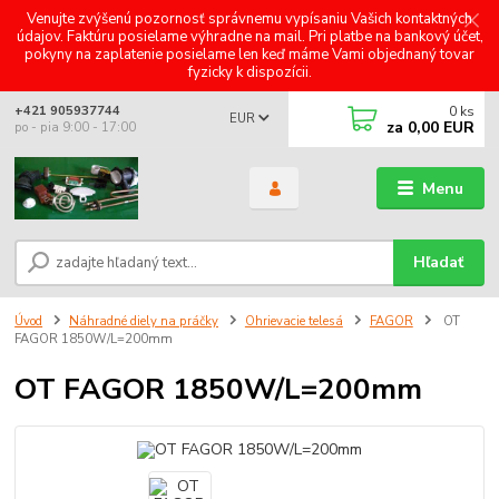
Venujte zvýšenú pozornosť správnemu vypísaniu Vašich kontaktných
údajov. Faktúru posielame výhradne na mail. Pri platbe na bankový účet,
pokyny na zaplatenie posielame len keď máme Vami objednaný tovar
fyzicky k dispozícii.
0
ks
+421 905937744
EUR
za
0,00 EUR
po - pia 9:00 - 17:00
Menu
Hľadať
Úvod
Náhradné diely na práčky
Ohrievacie telesá
FAGOR
OT
FAGOR 1850W/L=200mm
OT FAGOR 1850W/L=200mm