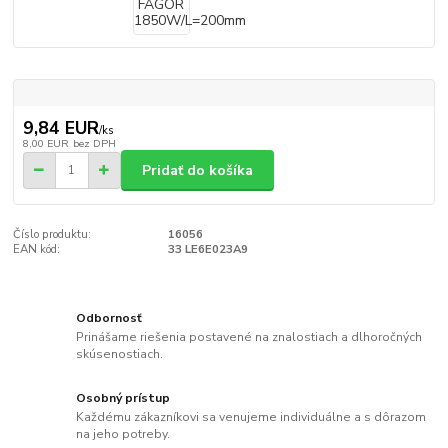
9,84 EUR
/
ks
8,00 EUR
bez DPH
Pridať do košíka
Číslo produktu:
16056
EAN kód:
33 LE6E023A9
Odbornosť
Prinášame riešenia postavené na znalostiach a dlhoročných
skúsenostiach.
Osobný prístup
Každému zákazníkovi sa venujeme individuálne a s dôrazom
na jeho potreby.