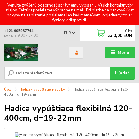
Venujte zvýšenú pozornosť správnemu vypísaniu Vašich kontaktných
údajov. Faktúru posielame výhradne na mail. Pri platbe na bankový účet,
pokyny na zaplatenie posielame len keď máme Vami objednaný tovar
fyzicky k dispozícii.
0
ks
+421 905937744
EUR
za
0,00 EUR
po - pia 9:00 - 17:00
Menu
Hľadať
Úvod
Hadice - vypúšťacie + spojky
Hadica vypúštiaca flexibilná 120-
400cm, d=19-22mm
Hadica vypúštiaca flexibilná 120-
400cm, d=19-22mm