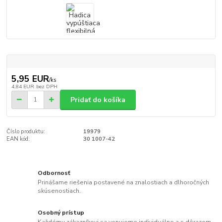
5,95 EUR
/
ks
4,84 EUR
bez DPH
Pridať do košíka
Číslo produktu:
19979
EAN kód:
30 1007-42
Odbornosť
Prinášame riešenia postavené na znalostiach a dlhoročných
skúsenostiach.
Osobný prístup