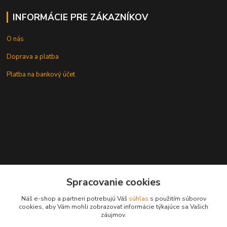
INFORMÁCIE PRE ZÁKAZNÍKOV
O nás
Doprava a platba
Platba na bankový účet
+421 905937744
Spracovanie cookies
leksunsro@gmail.com
Náš e-shop a partneri potrebujú Váš
súhlas
s použitím súborov
cookies, aby Vám mohli zobrazovať informácie týkajúce sa Vašich
záujmov.