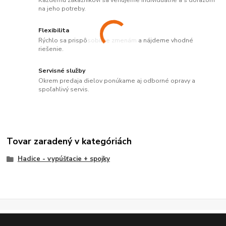
Každému zákazníkovi sa venujeme individuálne a s dôrazom
na jeho potreby.
Flexibilita
Rýchlo sa prispôsobíme zmenám a nájdeme vhodné
riešenie.
Servisné služby
Okrem predaja dielov ponúkame aj odborné opravy a
spoľahlivý servis.
Tovar zaradený v kategóriách
Hadice - vypúšťacie + spojky