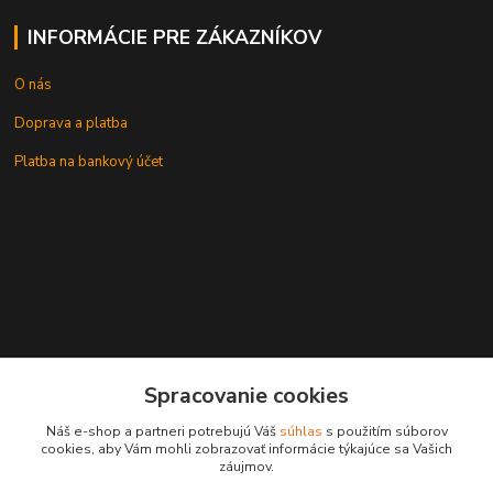
INFORMÁCIE PRE ZÁKAZNÍKOV
O nás
Doprava a platba
Platba na bankový účet
+421 905937744
Spracovanie cookies
leksunsro@gmail.com
Náš e-shop a partneri potrebujú Váš
súhlas
s použitím súborov
cookies, aby Vám mohli zobrazovať informácie týkajúce sa Vašich
záujmov.