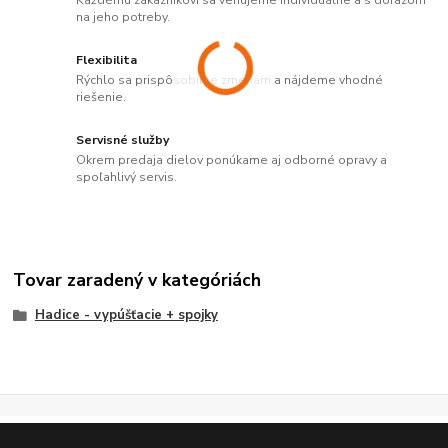
Každému zákazníkovi sa venujeme individuálne a s dôrazom
na jeho potreby.
Flexibilita
Rýchlo sa prispôsobíme zmenám a nájdeme vhodné
riešenie.
Servisné služby
Okrem predaja dielov ponúkame aj odborné opravy a
spoľahlivý servis.
Tovar zaradený v kategóriách
Hadice - vypúšťacie + spojky