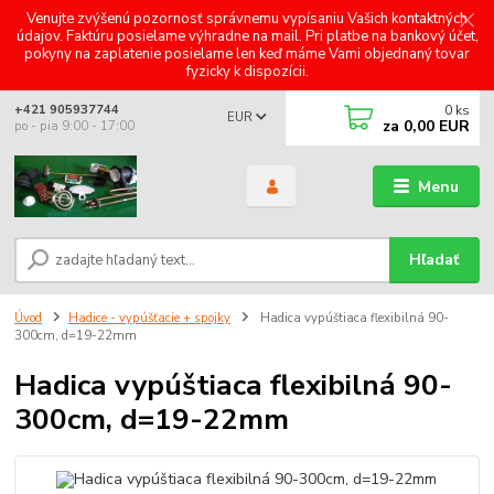
Venujte zvýšenú pozornosť správnemu vypísaniu Vašich kontaktných
údajov. Faktúru posielame výhradne na mail. Pri platbe na bankový účet,
pokyny na zaplatenie posielame len keď máme Vami objednaný tovar
fyzicky k dispozícii.
0
ks
+421 905937744
EUR
za
0,00 EUR
po - pia 9:00 - 17:00
Menu
Hľadať
Úvod
Hadice - vypúšťacie + spojky
Hadica vypúštiaca flexibilná 90-
300cm, d=19-22mm
Hadica vypúštiaca flexibilná 90-
300cm, d=19-22mm