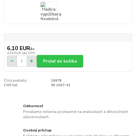
6,10 EUR
/
ks
4,96 EUR
bez DPH
Pridať do košíka
Číslo produktu:
19978
EAN kód:
30 1007-41
Odbornosť
Prinášame riešenia postavené na znalostiach a dlhoročných
skúsenostiach.
Osobný prístup