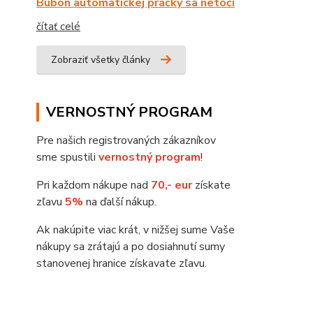
Bubon automatickej práčky sa netočí
čítať celé
Zobraziť všetky články
VERNOSTNÝ PROGRAM
Pre našich registrovaných zákazníkov
sme spustili
vernostný program
!
Pri každom nákupe nad
70,- eur
získate
zľavu
5%
na ďalší nákup.
Ak nakúpite viac krát, v nižšej sume Vaše
nákupy sa zrátajú a po dosiahnutí sumy
stanovenej hranice získavate zľavu.