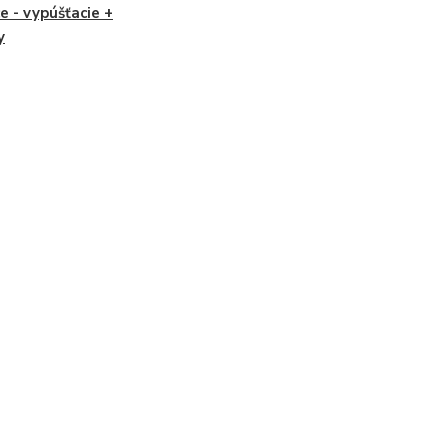
e - vypúšťacie +
y