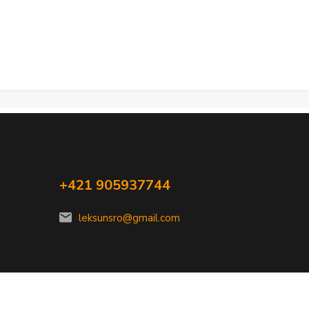
+421 905937744
leksunsro@gmail.com