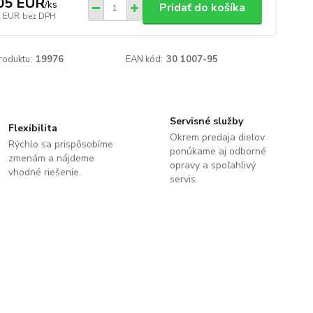
05 EUR
/
ks
Pridať do košíka
2 EUR
bez DPH
roduktu:
19976
EAN kód:
30 1007-95
Servisné služby
Flexibilita
Okrem predaja dielov
Rýchlo sa prispôsobíme
ponúkame aj odborné
zmenám a nájdeme
opravy a spoľahlivý
vhodné riešenie.
servis.