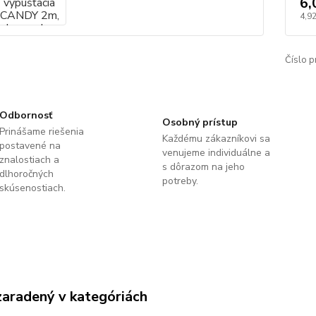
6,
4,9
Číslo p
Odbornosť
Osobný prístup
Prinášame riešenia
Každému zákazníkovi sa
postavené na
venujeme individuálne a
znalostiach a
s dôrazom na jeho
dlhoročných
potreby.
skúsenostiach.
zaradený v kategóriách