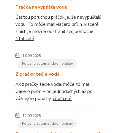
Práčka nevypúšťa vodu
Častou poruchou práčok je, že nevypúšťajú
vodu. To môže mať viacero príčin, viaceré
z nich je možné odstrániť svojpomocne.
čítať celé
16.09.2025
Poruchy automatických práčiek
Z práčky tečie voda
Ak z práčky tečie voda, môže to mať
viacero príčin – od jednoduchých až po
vážnejšie poruchy.
čítať celé
12.09.2025
Poruchy automatických práčiek