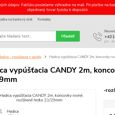
ých údajov. Faktúru posielame výhradne na mail. Pri platbe na 
objednaný tovar fyzicky k dispozícii.
latba na bankový účet
Kontakty
Neviet
Hľadať
+421
po - pi
adice - vypúšťacie + spojky
Hadica vypúšťacia CANDY 2m, koncovky rov
ca vypúšťacia CANDY 2m, koncov
29mm
-roz