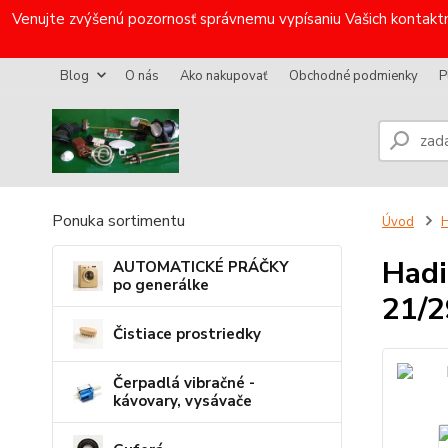
Venujte zvýšenú pozornosť správnemu vypísaniu Vašich kontaktn
Blog
O nás
Ako nakupovať
Obchodné podmienky
P
Ponuka sortimentu
Úvod
H
Hadi
AUTOMATICKÉ PRÁČKY
po generálke
21/
Čistiace prostriedky
Čerpadlá vibračné -
kávovary, vysávače