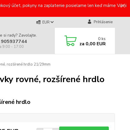
bankový účet, pokyny na zaplatenie posielame len keď máme Vami
Prihlásenie
EUR
e si rady? Zavolajte.
0
ks
 905937744
za
0,00 EUR
a 9:00 - 17:00
né, rozšírené hrdlo 21/29mm
ky rovné, rozšírené hrdlo
šírené hrdlo