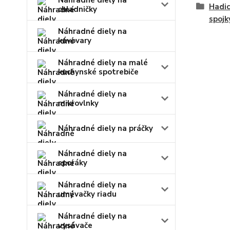
Náhradné diely na
Hadic
chladničky
spojk
Náhradné diely na
kávovary
Náhradné diely na malé
kuchynské spotrebiče
Náhradné diely na
mikrovlnky
Náhradné diely na práčky
Náhradné diely na
sporáky
Náhradné diely na
umývačky riadu
Náhradné diely na
vysávače