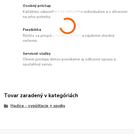
Osobný prístup
Každému zákazníkovi sa venujeme individuálne a s dôrazom
na jeho potreby.
Flexibilita
Rýchlo sa prispôsobíme zmenám a nájdeme vhodné
riešenie.
Servisné služby
Okrem predaja dielov ponúkame aj odborné opravy a
spoľahlivý servis.
Tovar zaradený v kategóriách
Hadice - vypúšťacie + spojky