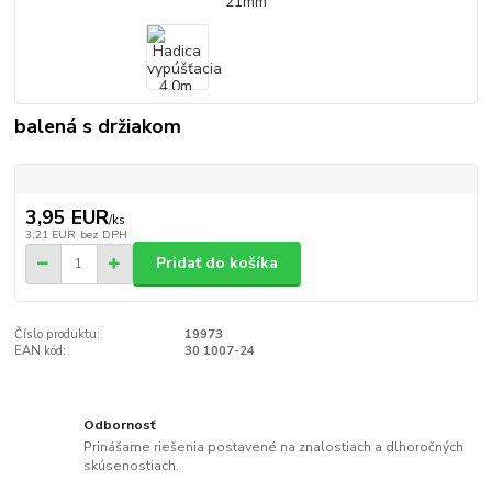
balená s držiakom
3,95 EUR
/
ks
3,21 EUR
bez DPH
Pridať do košíka
Číslo produktu:
19973
EAN kód:
30 1007-24
Odbornosť
Prinášame riešenia postavené na znalostiach a dlhoročných
skúsenostiach.