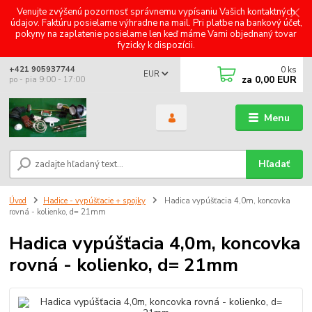
Venujte zvýšenú pozornosť správnemu vypísaniu Vašich kontaktných
údajov. Faktúru posielame výhradne na mail. Pri platbe na bankový účet,
pokyny na zaplatenie posielame len keď máme Vami objednaný tovar
fyzicky k dispozícii.
0
ks
+421 905937744
EUR
za
0,00 EUR
po - pia 9:00 - 17:00
Menu
Hľadať
Úvod
Hadice - vypúšťacie + spojky
Hadica vypúšťacia 4,0m, koncovka
rovná - kolienko, d= 21mm
Hadica vypúšťacia 4,0m, koncovka
rovná - kolienko, d= 21mm