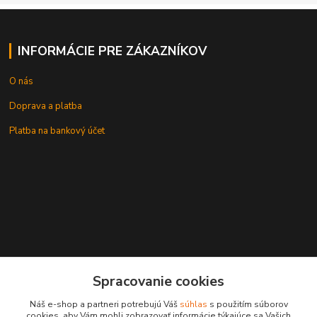
INFORMÁCIE PRE ZÁKAZNÍKOV
O nás
Doprava a platba
Platba na bankový účet
+421 905937744
Spracovanie cookies
leksunsro@gmail.com
Náš e-shop a partneri potrebujú Váš
súhlas
s použitím súborov
cookies, aby Vám mohli zobrazovať informácie týkajúce sa Vašich