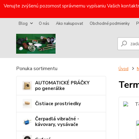
Venujte zvýšenú pozornosť správnemu vypísaniu Vašich kontaktn
Blog
O nás
Ako nakupovať
Obchodné podmienky
P
Ponuka sortimentu
Úvod
N
Term
AUTOMATICKÉ PRÁČKY
po generálke
Čistiace prostriedky
Čerpadlá vibračné -
kávovary, vysávače