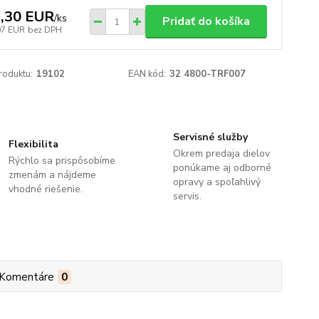
,30 EUR
/
ks
Pridať do košíka
07 EUR
bez DPH
roduktu:
19102
EAN kód:
32 4800-TRF007
Servisné služby
Flexibilita
Okrem predaja dielov
Rýchlo sa prispôsobíme
ponúkame aj odborné
zmenám a nájdeme
opravy a spoľahlivý
vhodné riešenie.
servis.
Komentáre
0