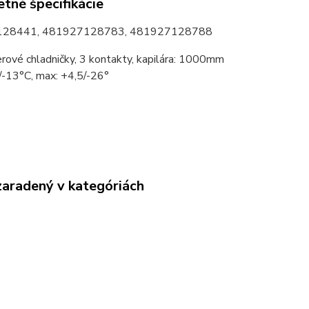
tné špecifikácie
28441, 481927128783, 481927128788
rové chladničky, 3 kontakty, kapilára: 1000mm
/-13°C, max: +4,5/-26°
zaradený v kategóriách