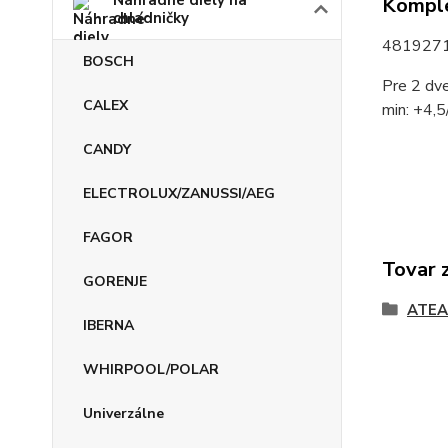
Náhradné diely na
Komple
chladničky
4819271
BOSCH
Pre 2 dve
CALEX
min: +4,5
CANDY
ELECTROLUX/ZANUSSI/AEG
FAGOR
Tovar 
GORENJE
ATEA
IBERNA
WHIRPOOL/POLAR
Univerzálne