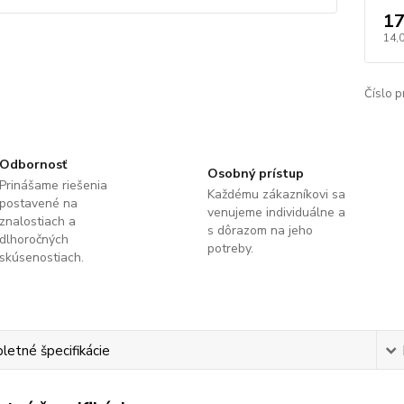
17
14,
Číslo p
Odbornosť
Osobný prístup
Prinášame riešenia
Každému zákazníkovi sa
postavené na
venujeme individuálne a
znalostiach a
s dôrazom na jeho
dlhoročných
potreby.
skúsenostiach.
etné špecifikácie