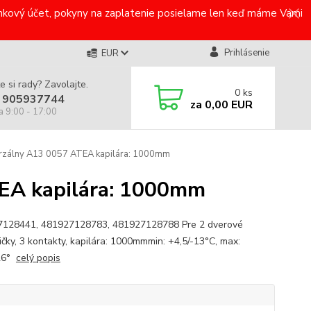
bankový účet, pokyny na zaplatenie posielame len keď máme Vami
Prihlásenie
EUR
e si rady? Zavolajte.
0
ks
 905937744
za
0,00 EUR
a 9:00 - 17:00
rzálny A13 0057 ATEA kapilára: 1000mm
TEA kapilára: 1000mm
128441, 481927128783, 481927128788 Pre 2 dverové
ičky, 3 kontakty, kapilára: 1000mmmin: +4,5/-13°C, max:
-26°
celý popis