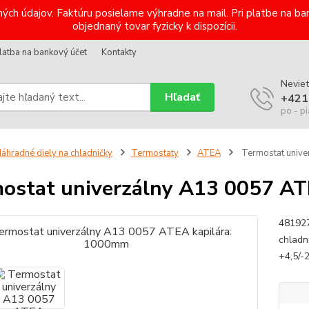
ých údajov. Faktúru posielame výhradne na mail. Pri platbe na 
objednaný tovar fyzicky k dispozícii.
latba na bankový účet
Kontakty
Neviet
Hľadať
+421
po - pi
áhradné diely na chladničky
Termostaty
ATEA
Termostat unive
ostat univerzálny A13 0057 A
481927
chladn
+4,5/