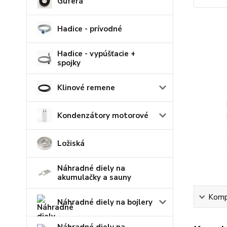
Guferá
Hadice - prívodné
Hadice - vypúšťacie +
spojky
Klinové remene
Kondenzátory motorové
Ložiská
Náhradné diely na
akumulačky a sauny
Kompl
Náhradné diely na bojlery