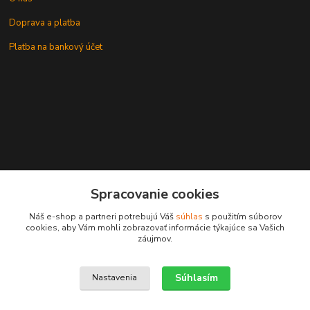
Doprava a platba
Platba na bankový účet
+421 905937744
Spracovanie cookies
leksunsro@gmail.com
Náš e-shop a partneri potrebujú Váš
súhlas
s použitím súborov
cookies, aby Vám mohli zobrazovať informácie týkajúce sa Vašich
záujmov.
Súhlasím
Nastavenia
Upravit sběr cookies.