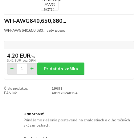
WH-AWG640,650,680...
WH-AWG640,650,680...
celý popis
4,20 EUR
/
ks
3,41 EUR
bez DPH
Pridať do košíka
Číslo produktu:
19691
EAN kód:
481928248254
Odbornosť
Prinášame riešenia postavené na znalostiach a dlhoročných
skúsenostiach.