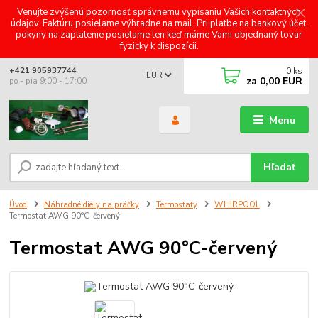
Venujte zvýšenú pozornosť správnemu vypísaniu Vašich kontaktných
údajov. Faktúru posielame výhradne na mail. Pri platbe na bankový účet,
pokyny na zaplatenie posielame len keď máme Vami objednaný tovar
fyzicky k dispozícii.
0
ks
+421 905937744
EUR
za
0,00 EUR
po - pia 9:00 - 17:00
Menu
Hľadať
Úvod
Náhradné diely na práčky
Termostaty
WHIRPOOL
Termostat AWG 90°C-červený
Termostat AWG 90°C-červený