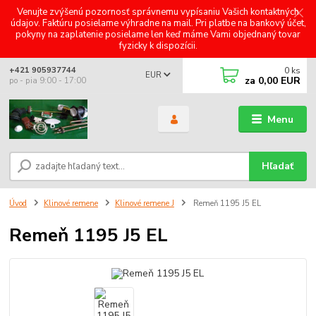
Venujte zvýšenú pozornosť správnemu vypísaniu Vašich kontaktných
údajov. Faktúru posielame výhradne na mail. Pri platbe na bankový účet,
pokyny na zaplatenie posielame len keď máme Vami objednaný tovar
fyzicky k dispozícii.
0
ks
+421 905937744
EUR
za
0,00 EUR
po - pia 9:00 - 17:00
Menu
Hľadať
Úvod
Klinové remene
Klinové remene J
Remeň 1195 J5 EL
Remeň 1195 J5 EL