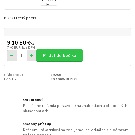
BOSCH
celý popis
9,10 EUR
/
ks
7,40 EUR
bez DPH
Pridať do košíka
Číslo produktu:
19256
EAN kód:
30 1009-BLJ173
Odbornosť
Prinášame riešenia postavené na znalostiach a dlhoročných
skúsenostiach.
Osobný prístup
Každému zákazníkovi sa venujeme individuálne a s dôrazom
na jeho potreby.