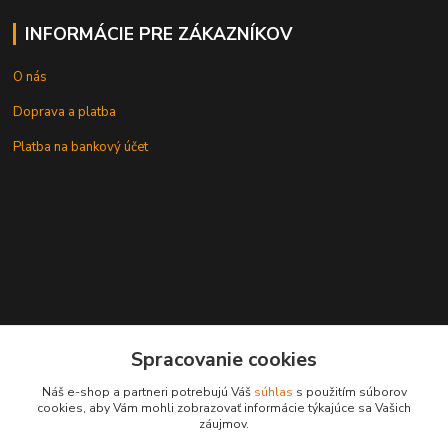
INFORMÁCIE PRE ZÁKAZNÍKOV
O nás
Doprava a platba
Platba na bankový účet
+421 905937744
Spracovanie cookies
leksunsro@gmail.com
Náš e-shop a partneri potrebujú Váš
súhlas
s použitím súborov
cookies, aby Vám mohli zobrazovať informácie týkajúce sa Vašich
záujmov.