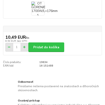
10,49 EUR
/
ks
8,53 EUR
bez DPH
Pridať do košíka
Číslo produktu:
19634
EAN kód:
16 151488
Odbornosť
Prinášame riešenia postavené na znalostiach a dlhoročných
skúsenostiach.
Osobný prístup