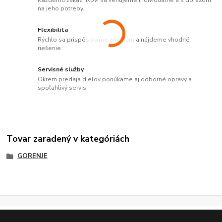
Každému zákazníkovi sa venujeme individuálne a s dôrazom
na jeho potreby.
Flexibilita
Rýchlo sa prispôsobíme zmenám a nájdeme vhodné
riešenie.
Servisné služby
Okrem predaja dielov ponúkame aj odborné opravy a
spoľahlivý servis.
Tovar zaradený v kategóriách
GORENJE