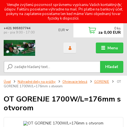
Venujte zvýšenú pozornosť správnemu vypísaniu Vašich kontaktných
údajov. Faktúru posielame výhradne na mail. Pri platbe na bankový účet,
pokyny na zaplatenie posielame len keď máme Vami objednaný tovar
fyzicky k dispozícii.
0
ks
+421 905937744
EUR
za
0,00 EUR
po - pia 9:00 - 17:00
Menu
Hľadať
Úvod
Náhradné diely na práčky
Ohrievacie telesá
GORENJE
OT
GORENJE 1700W/L=176mm s otvorom
OT GORENJE 1700W/L=176mm s
otvorom