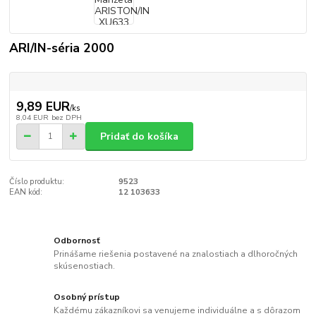
ARI/IN-séria 2000
9,89 EUR
/
ks
8,04 EUR
bez DPH
Pridať do košíka
Číslo produktu:
9523
EAN kód:
12 103633
Odbornosť
Prinášame riešenia postavené na znalostiach a dlhoročných
skúsenostiach.
Osobný prístup
Každému zákazníkovi sa venujeme individuálne a s dôrazom