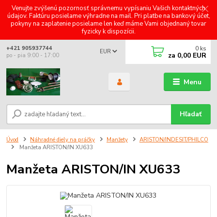
Venujte zvýšenú pozornosť správnemu vypísaniu Vašich kontaktných
údajov. Faktúru posielame výhradne na mail. Pri platbe na bankový účet,
pokyny na zaplatenie posielame len keď máme Vami objednaný tovar
fyzicky k dispozícii.
0
ks
+421 905937744
EUR
za
0,00 EUR
po - pia 9:00 - 17:00
Menu
Hľadať
Úvod
Náhradné diely na práčky
Manžety
ARISTON/INDESIT/PHILCO
Manžeta ARISTON/IN XU633
Manžeta ARISTON/IN XU633