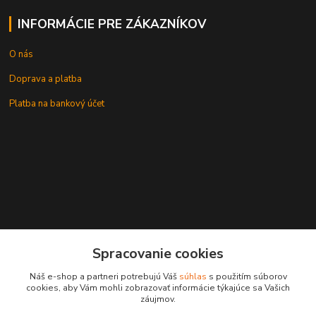
INFORMÁCIE PRE ZÁKAZNÍKOV
O nás
Doprava a platba
Platba na bankový účet
+421 905937744
Spracovanie cookies
leksunsro@gmail.com
Náš e-shop a partneri potrebujú Váš
súhlas
s použitím súborov
cookies, aby Vám mohli zobrazovať informácie týkajúce sa Vašich
záujmov.