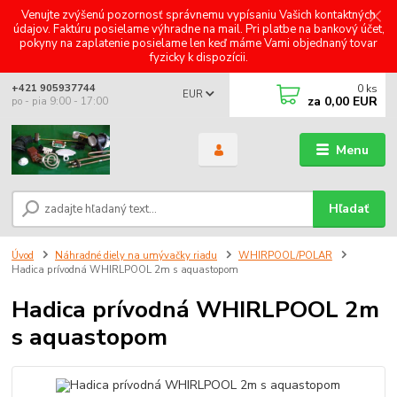
Venujte zvýšenú pozornosť správnemu vypísaniu Vašich kontaktných
údajov. Faktúru posielame výhradne na mail. Pri platbe na bankový účet,
pokyny na zaplatenie posielame len keď máme Vami objednaný tovar
fyzicky k dispozícii.
0
ks
+421 905937744
EUR
za
0,00 EUR
po - pia 9:00 - 17:00
Menu
Hľadať
Úvod
Náhradné diely na umývačky riadu
WHIRPOOL/POLAR
Hadica prívodná WHIRLPOOL 2m s aquastopom
Hadica prívodná WHIRLPOOL 2m
s aquastopom