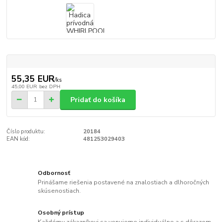
55,35 EUR
/
ks
45,00 EUR
bez DPH
Pridať do košíka
Číslo produktu:
20184
EAN kód:
481253029403
Odbornosť
Prinášame riešenia postavené na znalostiach a dlhoročných
skúsenostiach.
Osobný prístup