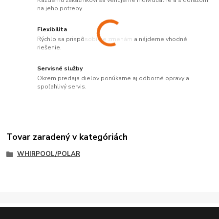
Každému zákazníkovi sa venujeme individuálne a s dôrazom
na jeho potreby.
Flexibilita
Rýchlo sa prispôsobíme zmenám a nájdeme vhodné
riešenie.
Servisné služby
Okrem predaja dielov ponúkame aj odborné opravy a
spoľahlivý servis.
Tovar zaradený v kategóriách
WHIRPOOL/POLAR