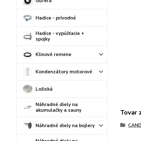
Guferá
Hadice - prívodné
Hadice - vypúšťacie +
spojky
Klinové remene
Kondenzátory motorové
Ložiská
Náhradné diely na
akumulačky a sauny
Tovar 
CAN
Náhradné diely na bojlery