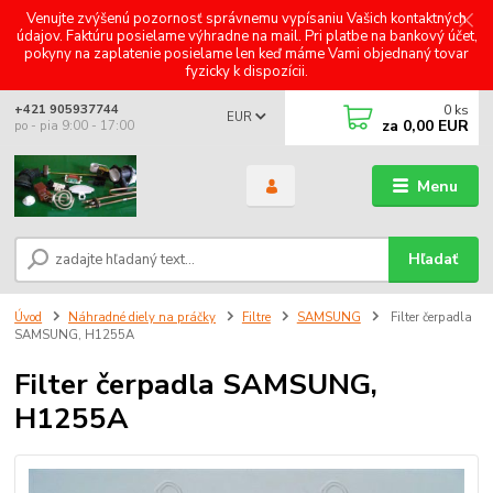
Venujte zvýšenú pozornosť správnemu vypísaniu Vašich kontaktných
údajov. Faktúru posielame výhradne na mail. Pri platbe na bankový účet,
pokyny na zaplatenie posielame len keď máme Vami objednaný tovar
fyzicky k dispozícii.
0
ks
+421 905937744
EUR
za
0,00 EUR
po - pia 9:00 - 17:00
Menu
Hľadať
Úvod
Náhradné diely na práčky
Filtre
SAMSUNG
Filter čerpadla
SAMSUNG, H1255A
Filter čerpadla SAMSUNG,
H1255A