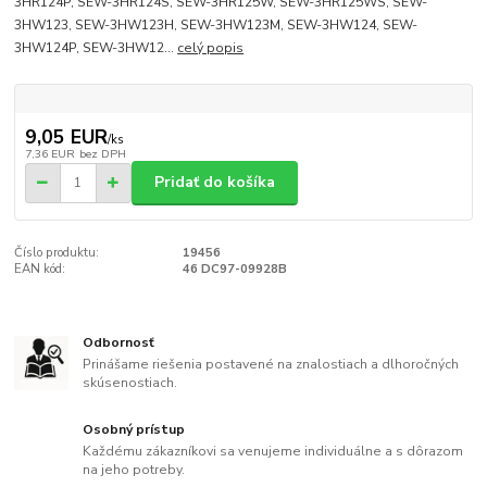
3HR124P, SEW-3HR124S, SEW-3HR125W, SEW-3HR125WS, SEW-
3HW123, SEW-3HW123H, SEW-3HW123M, SEW-3HW124, SEW-
3HW124P, SEW-3HW12...
celý popis
9,05 EUR
/
ks
7,36 EUR
bez DPH
Pridať do košíka
Číslo produktu:
19456
EAN kód:
46 DC97-09928B
Odbornosť
Prinášame riešenia postavené na znalostiach a dlhoročných
skúsenostiach.
Osobný prístup
Každému zákazníkovi sa venujeme individuálne a s dôrazom
na jeho potreby.