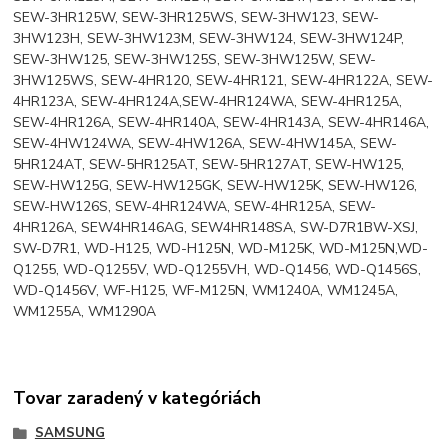
SEW-3HR125W, SEW-3HR125WS, SEW-3HW123, SEW-
3HW123H, SEW-3HW123M, SEW-3HW124, SEW-3HW124P,
SEW-3HW125, SEW-3HW125S, SEW-3HW125W, SEW-
3HW125WS, SEW-4HR120, SEW-4HR121, SEW-4HR122A, SEW-
4HR123A, SEW-4HR124A,SEW-4HR124WA, SEW-4HR125A,
SEW-4HR126A, SEW-4HR140A, SEW-4HR143A, SEW-4HR146A,
SEW-4HW124WA, SEW-4HW126A, SEW-4HW145A, SEW-
5HR124AT, SEW-5HR125AT, SEW-5HR127AT, SEW-HW125,
SEW-HW125G, SEW-HW125GK, SEW-HW125K, SEW-HW126,
SEW-HW126S, SEW-4HR124WA, SEW-4HR125A, SEW-
4HR126A, SEW4HR146AG, SEW4HR148SA, SW-D7R1BW-XSJ,
SW-D7R1, WD-H125, WD-H125N, WD-M125K, WD-M125N,WD-
Q1255, WD-Q1255V, WD-Q1255VH, WD-Q1456, WD-Q1456S,
WD-Q1456V, WF-H125, WF-M125N, WM1240A, WM1245A,
WM1255A, WM1290A
Tovar zaradený v kategóriách
SAMSUNG