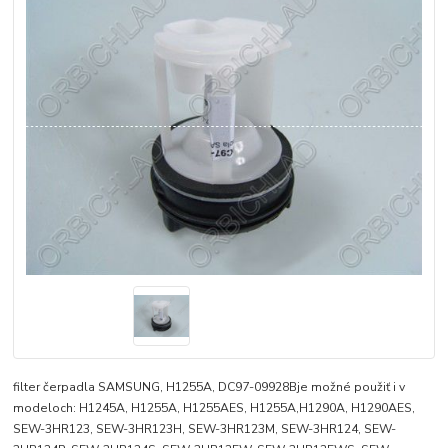
filter čerpadla SAMSUNG, H1255A, DC97-09928Bje možné použiť i v
modeloch: H1245A, H1255A, H1255AES, H1255A,H1290A, H1290AES,
SEW-3HR123, SEW-3HR123H, SEW-3HR123M, SEW-3HR124, SEW-