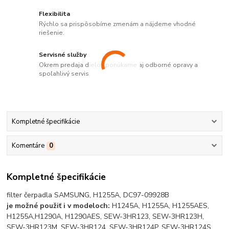
Flexibilita
Rýchlo sa prispôsobíme zmenám a nájdeme vhodné
riešenie.
Servisné služby
Okrem predaja dielov ponúkame aj odborné opravy a
spoľahlivý servis.
Kompletné špecifikácie
Komentáre
0
Kompletné špecifikácie
filter čerpadla SAMSUNG, H1255A, DC97-09928B
je možné použiť i v modeloch:
H1245A, H1255A, H1255AES,
H1255A,H1290A, H1290AES, SEW-3HR123, SEW-3HR123H,
SEW-3HR123M, SEW-3HR124, SEW-3HR124P, SEW-3HR124S,