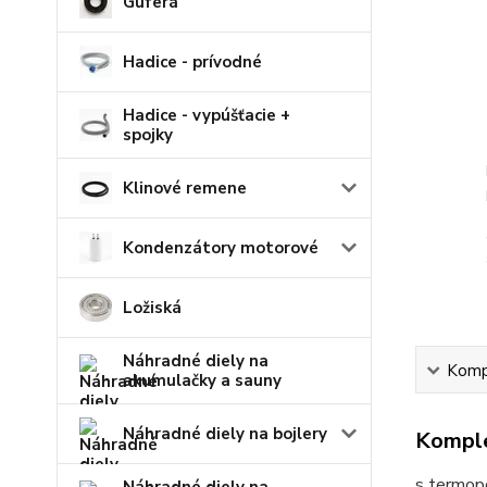
Guferá
Hadice - prívodné
Hadice - vypúšťacie +
spojky
Klinové remene
Kondenzátory motorové
Ložiská
Náhradné diely na
Kompl
akumulačky a sauny
Náhradné diely na bojlery
Komple
s termop