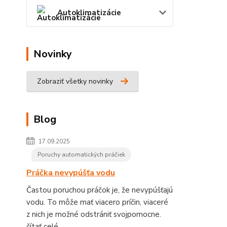
Autoklimatizácie
Novinky
Zobraziť všetky novinky
Blog
17.09.2025
Poruchy automatických práčiek
Práčka nevypúšťa vodu
Častou poruchou práčok je, že nevypúšťajú
vodu. To môže mať viacero príčin, viaceré
z nich je možné odstrániť svojpomocne.
čítať celé