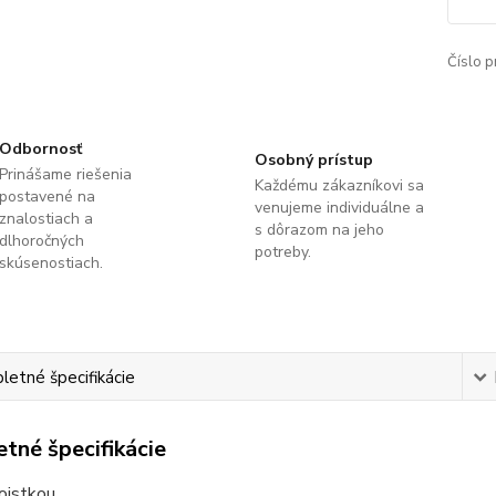
Číslo p
Odbornosť
Osobný prístup
Prinášame riešenia
Každému zákazníkovi sa
postavené na
venujeme individuálne a
znalostiach a
s dôrazom na jeho
dlhoročných
potreby.
skúsenostiach.
etné špecifikácie
tné špecifikácie
oistkou