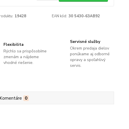
roduktu:
19428
EAN kód:
30 5430-63AB92
Servisné služby
Flexibilita
Okrem predaja dielov
Rýchlo sa prispôsobíme
ponúkame aj odborné
zmenám a nájdeme
opravy a spoľahlivý
vhodné riešenie.
servis.
Komentáre
0