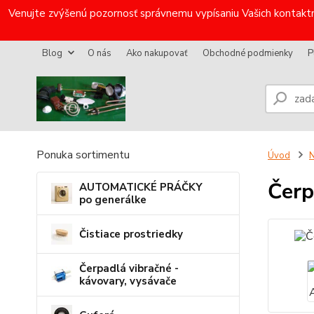
Venujte zvýšenú pozornosť správnemu vypísaniu Vašich kontaktn
Blog
O nás
Ako nakupovať
Obchodné podmienky
P
Ponuka sortimentu
Úvod
N
Čerp
AUTOMATICKÉ PRÁČKY
po generálke
Čistiace prostriedky
Čerpadlá vibračné -
kávovary, vysávače