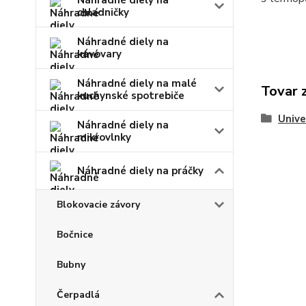
Náhradné diely na
chladničky
Náhradné diely na
kávovary
Náhradné diely na malé
Tovar 
kuchynské spotrebiče
Unive
Náhradné diely na
mikrovlnky
Náhradné diely na práčky
Blokovacie závory
Bočnice
Bubny
Čerpadlá