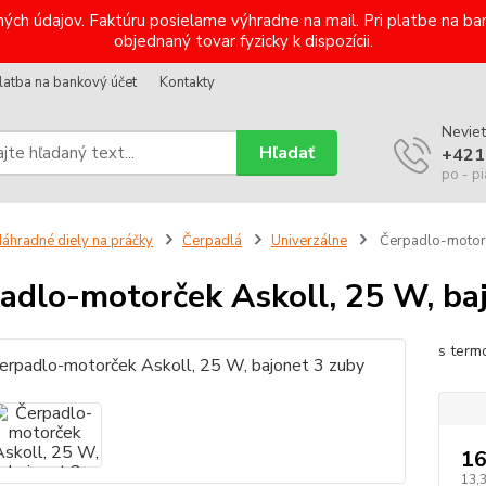
ých údajov. Faktúru posielame výhradne na mail. Pri platbe na 
objednaný tovar fyzicky k dispozícii.
latba na bankový účet
Kontakty
Neviet
Hľadať
+421
po - pi
áhradné diely na práčky
Čerpadlá
Univerzálne
Čerpadlo-motorč
adlo-motorček Askoll, 25 W, ba
s term
16
13,