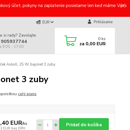
bankový účet, pokyny na zaplatenie posielame len keď máme Vami
Prihlásenie
EUR
e si rady? Zavolajte.
0
ks
 905937744
za
0,00 EUR
a 9:00 - 17:00
ek Askoll, 25 W, bajonet 3 zuby
jonet 3 zuby
opoistkou
celý popis
,40 EUR
/
ks
Pridať do košíka
33 EUR
bez DPH