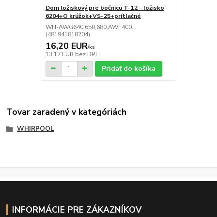
Dom ložiskový pre bočnicu T-12 - ložisko
6204+O krúžok+VS-25+prítlačné
WH-AWG640,650,680,AWF400...
(481941818204)
16,20 EUR
/
ks
13,17 EUR
bez DPH
Pridať do košíka
Tovar zaradený v kategóriách
WHIRPOOL
INFORMÁCIE PRE ZÁKAZNÍKOV