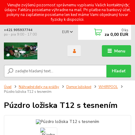
Venujte zvýšenú pozornosť správnemu vypísaniu Vašich kontaktných
údajov. Faktúru posielame výhradne na mail. Pri platbe na bankový účet,
pokyny na zaplatenie posielame len keď máme Vami objednaný tovar
fyzicky k dispozícii.
0
ks
+421 905937744
EUR
za
0,00 EUR
po - pia 9:00 - 17:00
Menu
Hľadať
Úvod
Náhradné diely na práčky
Domce ložiskové
WHIRPOOL
Púzdro ložiska T12 s tesnením
Púzdro ložiska T12 s tesnením