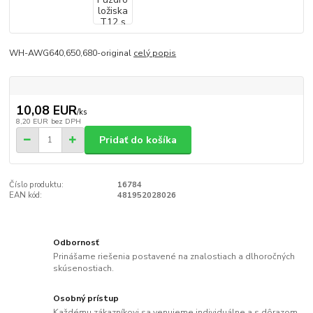
WH-AWG640,650,680-original
celý popis
10,08 EUR
/
ks
8,20 EUR
bez DPH
Pridať do košíka
Číslo produktu:
16784
EAN kód:
481952028026
Odbornosť
Prinášame riešenia postavené na znalostiach a dlhoročných
skúsenostiach.
Osobný prístup
Každému zákazníkovi sa venujeme individuálne a s dôrazom