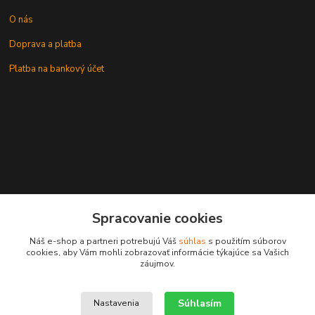
O nás
Doprava a platba
Platba na bankový účet
+421 905937744
Spracovanie cookies
leksunsro@gmail.com
Náš e-shop a partneri potrebujú Váš
súhlas
s použitím súborov
cookies, aby Vám mohli zobrazovať informácie týkajúce sa Vašich
záujmov.
Súhlasím
Nastavenia