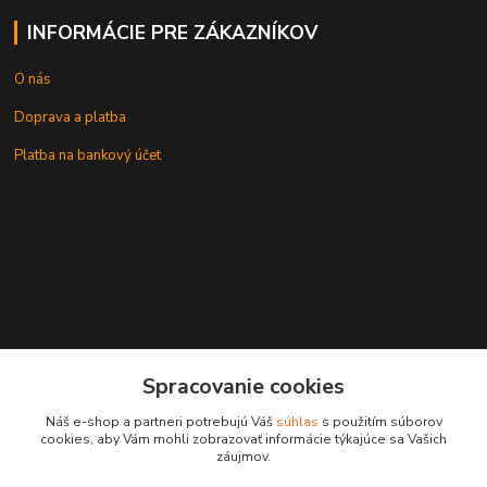
INFORMÁCIE PRE ZÁKAZNÍKOV
O nás
Doprava a platba
Platba na bankový účet
+421 905937744
Spracovanie cookies
leksunsro@gmail.com
Náš e-shop a partneri potrebujú Váš
súhlas
s použitím súborov
cookies, aby Vám mohli zobrazovať informácie týkajúce sa Vašich
záujmov.