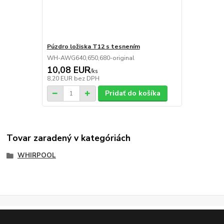
Púzdro ložiska T12 s tesnením
WH-AWG640,650,680-original
10,08 EUR
/
ks
8,20 EUR
bez DPH
Pridať do košíka
Tovar zaradený v kategóriách
WHIRPOOL