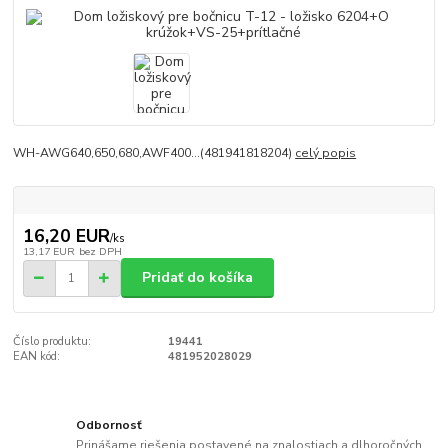
WH-AWG640,650,680,AWF400...(481941818204)
celý popis
16,20 EUR
/
ks
13,17 EUR
bez DPH
Pridať do košíka
Číslo produktu:
19441
EAN kód:
481952028029
Odbornosť
Prinášame riešenia postavené na znalostiach a dlhoročných