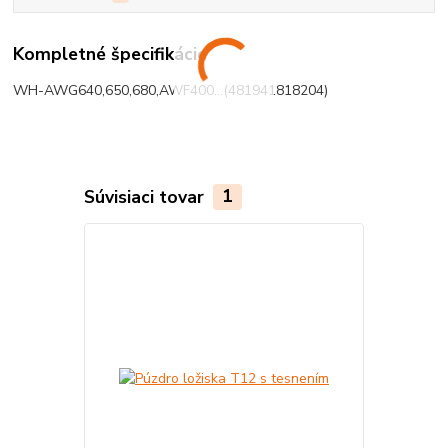
Kompletné špecifikácie
WH-AWG640,650,680,AWF400...(481941818204)
Súvisiaci tovar
1