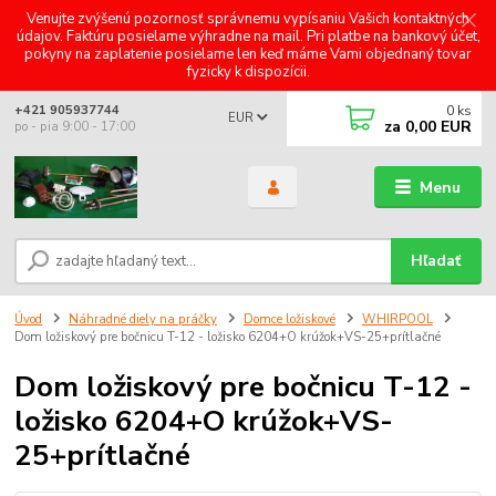
Venujte zvýšenú pozornosť správnemu vypísaniu Vašich kontaktných
údajov. Faktúru posielame výhradne na mail. Pri platbe na bankový účet,
pokyny na zaplatenie posielame len keď máme Vami objednaný tovar
fyzicky k dispozícii.
0
ks
+421 905937744
EUR
za
0,00 EUR
po - pia 9:00 - 17:00
Menu
Hľadať
Úvod
Náhradné diely na práčky
Domce ložiskové
WHIRPOOL
Dom ložiskový pre bočnicu T-12 - ložisko 6204+O krúžok+VS-25+prítlačné
Dom ložiskový pre bočnicu T-12 -
ložisko 6204+O krúžok+VS-
25+prítlačné