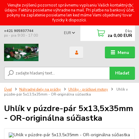
Venujte zvýšenú pozornosť správnemu vypísaniu Vašich kontaktných
údajov. Faktúru posielame výhradne na mail. Pri platbe na bankový účet,
pokyny na zaplatenie posielame len keď máme Vami objednaný tovar
fyzicky k dispozícii.
0
ks
+421 905937744
EUR
za
0,00 EUR
po - pia 9:00 - 17:00
Menu
Hľadať
Úvod
Náhradné diely na práčky
Uhlíky - práčkové motory
Uhlík v
púzdre-pár 5x13,5x35mm - OR-originálna súčiastka
Uhlík v púzdre-pár 5x13,5x35mm
- OR-originálna súčiastka