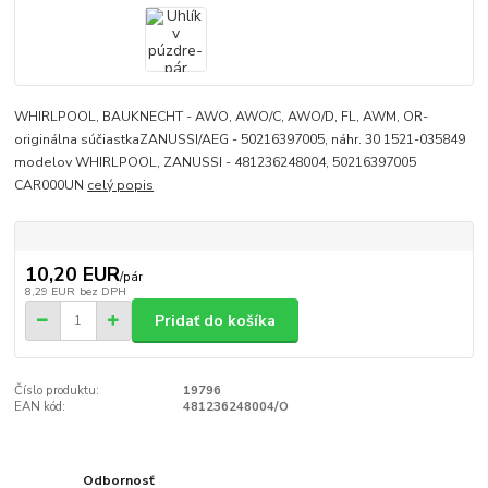
WHIRLPOOL, BAUKNECHT - AWO, AWO/C, AWO/D, FL, AWM, OR-
originálna súčiastkaZANUSSI/AEG - 50216397005, náhr. 30 1521-035849
modelov WHIRLPOOL, ZANUSSI - 481236248004, 50216397005
CAR000UN
celý popis
10,20 EUR
/
pár
8,29 EUR
bez DPH
Pridať do košíka
Číslo produktu:
19796
EAN kód:
481236248004/O
Odbornosť