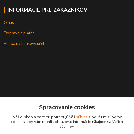
INFORMÁCIE PRE ZÁKAZNÍKOV
O nás
Doprava a platba
Platba na bankový účet
+421 905937744
Spracovanie cookies
leksunsro@gmail.com
Náš e-shop a partneri potrebujú Váš
súhlas
s použitím súborov
cookies, aby Vám mohli zobrazovať informácie týkajúce sa Vašich
záujmov.