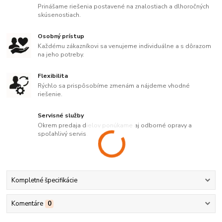
Prinášame riešenia postavené na znalostiach a dlhoročných
skúsenostiach.
Osobný prístup
Každému zákazníkovi sa venujeme individuálne a s dôrazom
na jeho potreby.
Flexibilita
Rýchlo sa prispôsobíme zmenám a nájdeme vhodné
riešenie.
Servisné služby
Okrem predaja dielov ponúkame aj odborné opravy a
spoľahlivý servis.
Kompletné špecifikácie
Komentáre
0