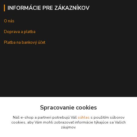
INFORMÁCIE PRE ZÁKAZNÍKOV
O nás
Doprava a platba
Platba na bankový účet
+421 905937744
Spracovanie cookies
leksunsro@gmail.com
Náš e-shop a partneri potrebujú Váš
súhlas
s použitím súborov
cookies, aby Vám mohli zobrazovať informácie týkajúce sa Vašich
záujmov.