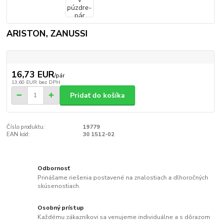
ARISTON, ZANUSSI
16,73 EUR
/
pár
13,60 EUR
bez DPH
Pridať do košíka
Číslo produktu:
19779
EAN kód:
30 1512-02
Odbornosť
Prinášame riešenia postavené na znalostiach a dlhoročných
skúsenostiach.
Osobný prístup
Každému zákazníkovi sa venujeme individuálne a s dôrazom