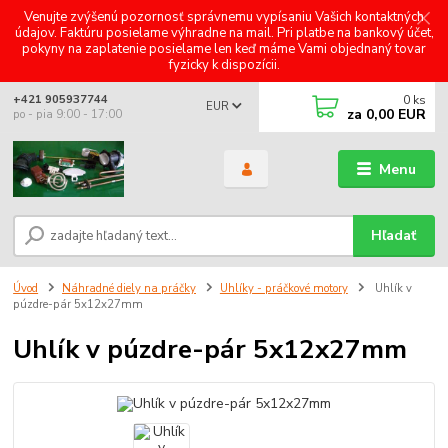
Venujte zvýšenú pozornosť správnemu vypísaniu Vašich kontaktných
údajov. Faktúru posielame výhradne na mail. Pri platbe na bankový účet,
pokyny na zaplatenie posielame len keď máme Vami objednaný tovar
fyzicky k dispozícii.
0
ks
+421 905937744
EUR
za
0,00 EUR
po - pia 9:00 - 17:00
Menu
Hľadať
Úvod
Náhradné diely na práčky
Uhlíky - práčkové motory
Uhlík v
púzdre-pár 5x12x27mm
Uhlík v púzdre-pár 5x12x27mm