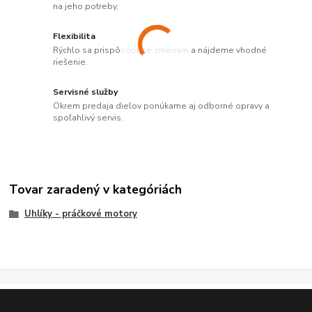
na jeho potreby.
Flexibilita
Rýchlo sa prispôsobíme zmenám a nájdeme vhodné
riešenie.
Servisné služby
Okrem predaja dielov ponúkame aj odborné opravy a
spoľahlivý servis.
Tovar zaradený v kategóriách
Uhlíky - práčkové motory