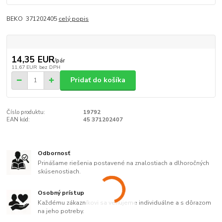
BEKO 371202405
celý popis
14,35 EUR
/
pár
11,67 EUR
bez DPH
Pridať do košíka
Číslo produktu:
19792
EAN kód:
45 371202407
Odbornosť
Prinášame riešenia postavené na znalostiach a dlhoročných
skúsenostiach.
Osobný prístup
Každému zákazníkovi sa venujeme individuálne a s dôrazom
na jeho potreby.