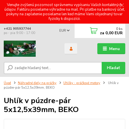
Venujte zvýšenú pozornosť správnemu vypísaniu Vašich kontaktných
údajov. Faktúru posielame výhradne na mail. Pri platbe na bankový účet,
pokyny na zaplatenie posielame len keď máme Vami objednaný tovar
fyzicky k dispozícii.
0
ks
+421 905937744
EUR
za
0,00 EUR
po - pia 9:00 - 17:00
Menu
Hľadať
Úvod
Náhradné diely na práčky
Uhlíky - práčkové motory
Uhlík v
púzdre-pár 5x12,5x39mm, BEKO
Uhlík v púzdre-pár
5x12,5x39mm, BEKO