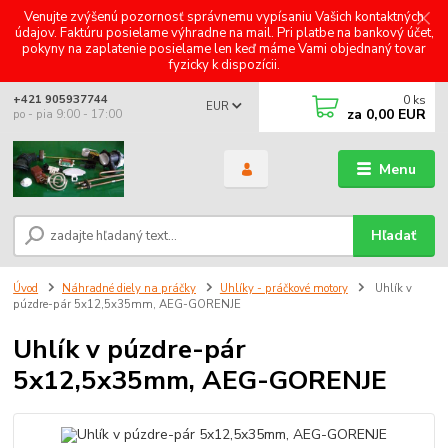
Venujte zvýšenú pozornosť správnemu vypísaniu Vašich kontaktných
údajov. Faktúru posielame výhradne na mail. Pri platbe na bankový účet,
pokyny na zaplatenie posielame len keď máme Vami objednaný tovar
fyzicky k dispozícii.
0
ks
+421 905937744
EUR
za
0,00 EUR
po - pia 9:00 - 17:00
Menu
Hľadať
Úvod
Náhradné diely na práčky
Uhlíky - práčkové motory
Uhlík v
púzdre-pár 5x12,5x35mm, AEG-GORENJE
Uhlík v púzdre-pár
5x12,5x35mm, AEG-GORENJE