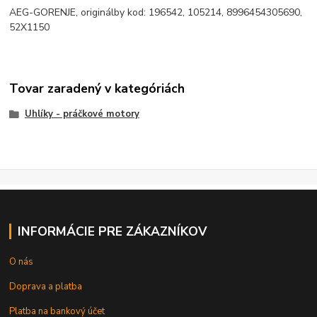
AEG-GORENJE, originálby kod: 196542, 105214, 8996454305690,
52X1150
Tovar zaradený v kategóriách
Uhlíky - práčkové motory
INFORMÁCIE PRE ZÁKAZNÍKOV
O nás
Doprava a platba
Platba na bankový účet