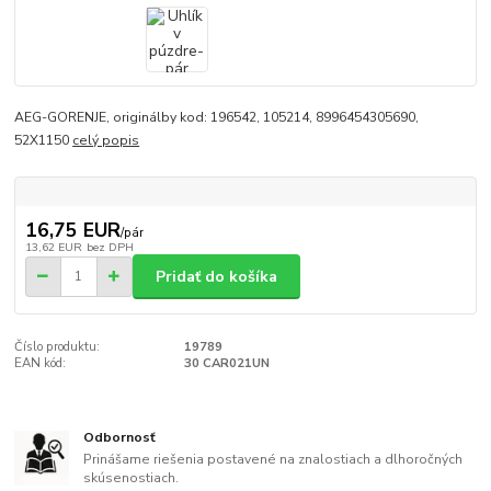
AEG-GORENJE, originálby kod: 196542, 105214, 8996454305690,
52X1150
celý popis
16,75 EUR
/
pár
13,62 EUR
bez DPH
Pridať do košíka
Číslo produktu:
19789
EAN kód:
30 CAR021UN
Odbornosť
Prinášame riešenia postavené na znalostiach a dlhoročných
skúsenostiach.