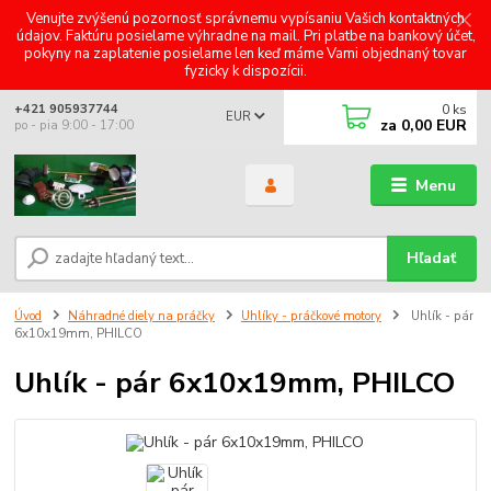
Venujte zvýšenú pozornosť správnemu vypísaniu Vašich kontaktných
údajov. Faktúru posielame výhradne na mail. Pri platbe na bankový účet,
pokyny na zaplatenie posielame len keď máme Vami objednaný tovar
fyzicky k dispozícii.
0
ks
+421 905937744
EUR
za
0,00 EUR
po - pia 9:00 - 17:00
Menu
Hľadať
Úvod
Náhradné diely na práčky
Uhlíky - práčkové motory
Uhlík - pár
6x10x19mm, PHILCO
Uhlík - pár 6x10x19mm, PHILCO