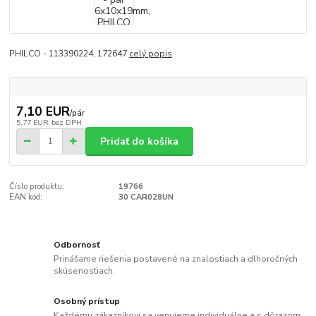
PHILCO - 113390224, 172647
celý popis
7,10 EUR
/
pár
5,77 EUR
bez DPH
Pridať do košíka
Číslo produktu:
19766
EAN kód:
30 CAR028UN
Odbornosť
Prinášame riešenia postavené na znalostiach a dlhoročných
skúsenostiach.
Osobný prístup
Každému zákazníkovi sa venujeme individuálne a s dôrazom