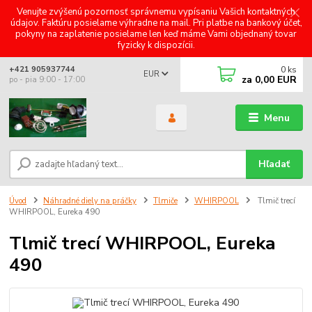
Venujte zvýšenú pozornosť správnemu vypísaniu Vašich kontaktných
údajov. Faktúru posielame výhradne na mail. Pri platbe na bankový účet,
pokyny na zaplatenie posielame len keď máme Vami objednaný tovar
fyzicky k dispozícii.
0
ks
+421 905937744
EUR
za
0,00 EUR
po - pia 9:00 - 17:00
Menu
Hľadať
Úvod
Náhradné diely na práčky
Tlmiče
WHIRPOOL
Tlmič trecí
WHIRPOOL, Eureka 490
Tlmič trecí WHIRPOOL, Eureka
490