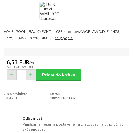
WHIRLPOOL , BAUKNECHT - 1087 modelovAWOE, AWO/D, FL1478,
1275,...., AWOE8750, 14001,...
celý popis
6,53 EUR
/
ks
5,31 EUR
bez DPH
Pridať do košíka
Číslo produktu:
19751
EAN kód:
480111100195
Odbornosť
Prinášame riešenia postavené na znalostiach a dlhoročných
skúsenostiach.